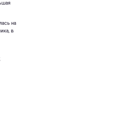
льшая
лась на
ика, в
х