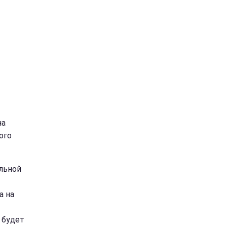
на
ого
альной
а на
 будет