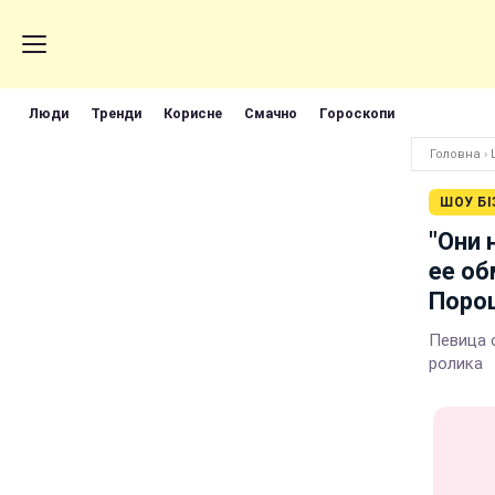
Люди
Тренди
Корисне
Смачно
Гороскопи
Головна
›
ШОУ БІ
"Они 
ее об
Поро
Певица 
ролика