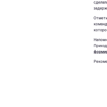
сделал
задержк
Отмети
команд
которо
Напомн
Приход
форми
Рекоме