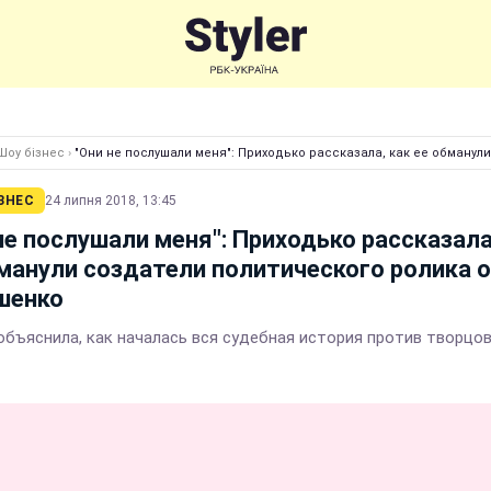
Шоу бізнес
›
"Они не послушали меня": Приходько рассказала, как ее обманул
ЗНЕС
24 липня 2018, 13:45
не послушали меня": Приходько рассказала
манули создатели политического ролика о
шенко
объяснила, как началась вся судебная история против творцов