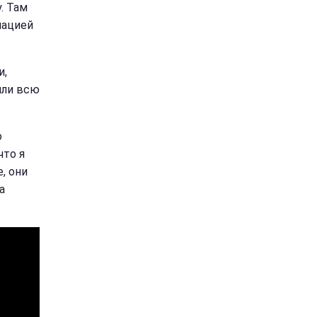
. Там
мацией
и,
или всю
о
что я
, они
а