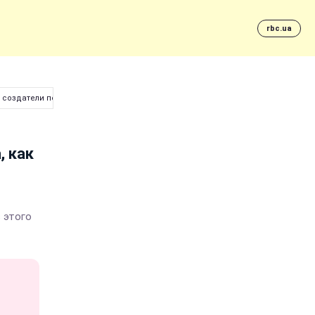
rbc.ua
и создатели политического ролика о Порошенко
, как
 этого