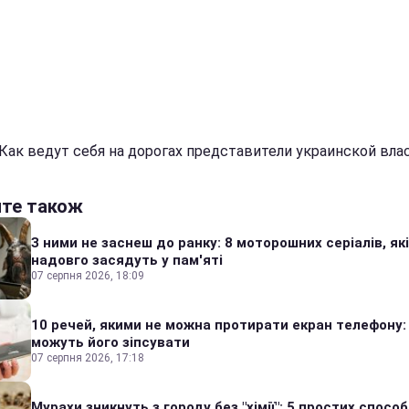
 Как ведут себя на дорогах представители украинской вла
йте також
З ними не заснеш до ранку: 8 моторошних серіалів, які
надовго засядуть у пам'яті
07 серпня 2026, 18:09
10 речей, якими не можна протирати екран телефону:
можуть його зіпсувати
07 серпня 2026, 17:18
Мурахи зникнуть з городу без "хімії": 5 простих способі