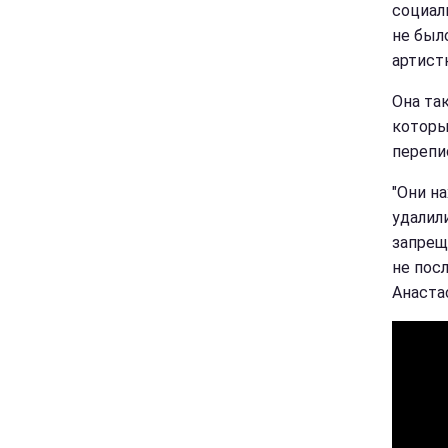
социал
не был
артистк
Она та
которы
перепи
"Они н
удалил
запреща
не посл
Анаста