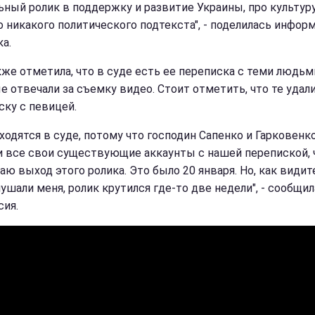
ьный ролик в поддержку и развитие Украины, про культуру
о никакого политического подтекста", - поделилась инфор
а.
кже отметила, что в суде есть ее переписка с теми людьм
е отвечали за съемку видео. Стоит отметить, что те удал
ску с певицей.
аходятся в суде, потому что господин Сапенко и Гарковенк
и все свои существующие аккаунты с нашей перепиской, 
ю выход этого ролика. Это было 20 января. Но, как видите
ушали меня, ролик крутился где-то две недели", - сообщил
сия.