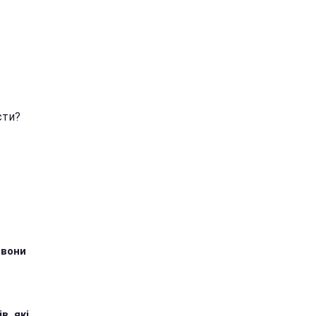
сти?
 вони
в, які