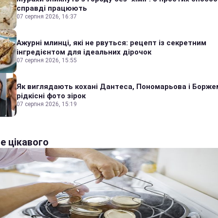
справді працюють
07 серпня 2026, 16:37
Ажурні млинці, які не рвуться: рецепт із секретним
інгредієнтом для ідеальних дірочок
07 серпня 2026, 15:55
Як виглядають кохані Дантеса, Пономарьова і Борже
рідкісні фото зірок
07 серпня 2026, 15:19
е цікавого