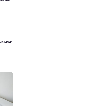
мської: