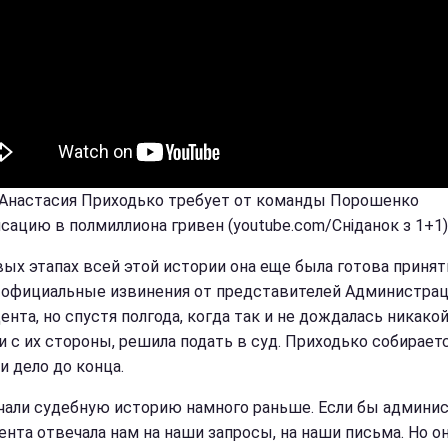
 Анастасия Приходько требует от команды Порошенко
сацию в полмиллиона гривен (youtube.com/Сніданок з 1+1)
вых этапах всей этой истории она еще была готова принят
 официальные извинения от представителей Администра
ента, но спустя полгода, когда так и не дождалась никако
и с их стороны, решила подать в суд. Приходько собирает
и дело до конца.
чали судебную историю намного раньше. Если бы админи
ента отвечала нам на наши запросы, на наши письма. Но о