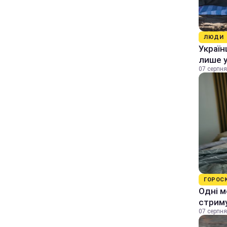
ЛЮДИ
Україн
лише у
07 серпня
ГОРОС
Одні м
стрим
07 серпня