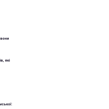
 вони
в, які
мської: