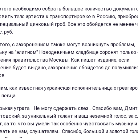
этого необходимо собрать большое количество документ
овить тело артиста к транспортировке в Россию, приобре
специальный цинковый гроб. Все это обойдется не менее 
. руб.
того, с захоронением также могут возникнуть проблемы,
ьку на "элитном" Новодевичьем кладбище хоронят только 
ения правительства Москвы. Как пишет издание, если
ение будет выдано, захоронение обойдется до полумилли
ов.
им, как известная украинская исполнительница отреагиро
 певца.
рькая утрата... Не могу сдержать слез... Спасибо вам, Дми
товский, за уникальный талант и ваш неземной голос, за 
г, за то, что вы умели так особенно чувствовать музыку и
ать ее нам, слушателям... Спасибо, большой и золотой голо