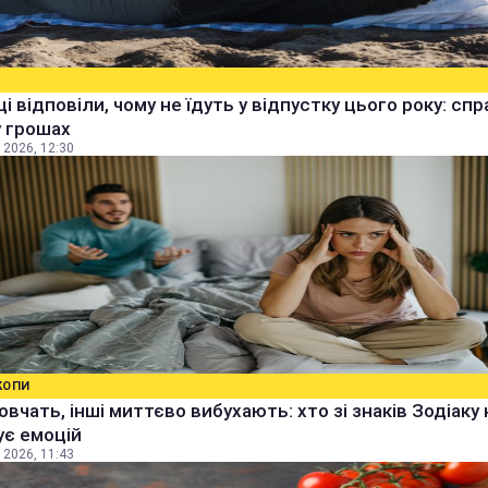
ці відповіли, чому не їдуть у відпустку цього року: спр
 грошах
 2026, 12:30
КОПИ
овчать, інші миттєво вибухають: хто зі знаків Зодіаку 
ує емоцій
 2026, 11:43