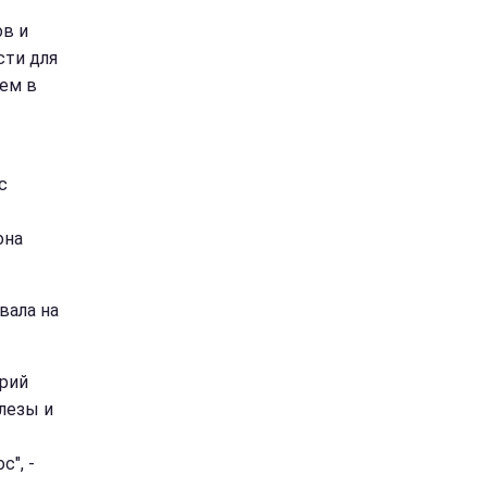
ов и
сти для
чем в
с
она
вала на
трий
слезы и
с", -