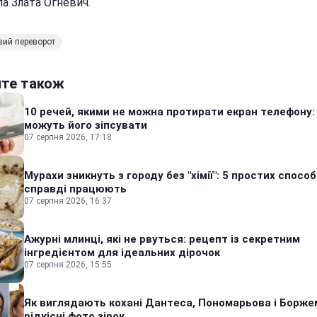
а Злата Огневич.
вий переворот
йте також
10 речей, якими не можна протирати екран телефону:
можуть його зіпсувати
07 серпня 2026, 17:18
Мурахи зникнуть з городу без "хімії": 5 простих способі
справді працюють
07 серпня 2026, 16:37
Ажурні млинці, які не рвуться: рецепт із секретним
інгредієнтом для ідеальних дірочок
07 серпня 2026, 15:55
Як виглядають кохані Дантеса, Пономарьова і Борже
рідкісні фото зірок