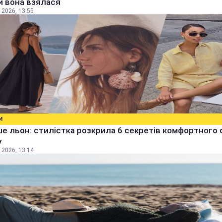
ки вона взялася
 2026, 13:55
И
е льон: стилістка розкрила 6 секретів комфортного 
у
 2026, 13:14