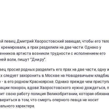
й певец Дмитрий Хворостовский завещал, чтобы его тел
кремировали, а прах разделили на две части. Однако у
енников артиста возникли трудности с исполнением его
ей воли, пишут "Дни.ру".
вец просил родных разделить его прах на две части, одну 
х следует захоронить в Москве на Новодевичьем кладбищ
 - в его родном Красноярске. Однако прежде чем приступ
зации похорон, вдове Хворостовского нужно дождаться, 
ит свою работу полиция Великобритании, которая обязана
вериться в том, что смерть оперного певца не носит
ального характера.