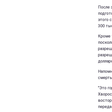
После 
подгот
этого 
300 тыс
Кроме 
поскол
разреш
разреш
доллар
Напомн
смерть
"Это го
Хворос
востор
передав