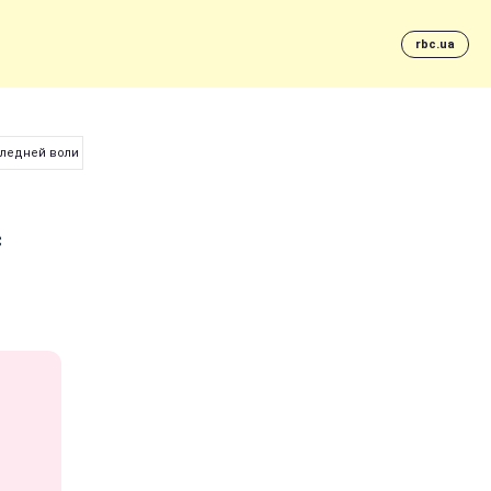
rbc.ua
следней воли певца
с