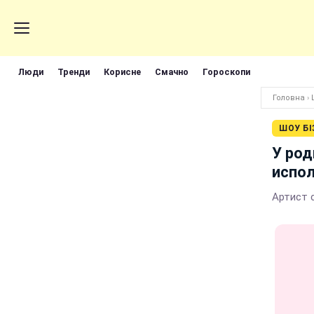
Люди
Тренди
Корисне
Смачно
Гороскопи
Головна
›
ШОУ БІ
У род
испол
Артист с