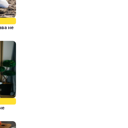
ава не
не