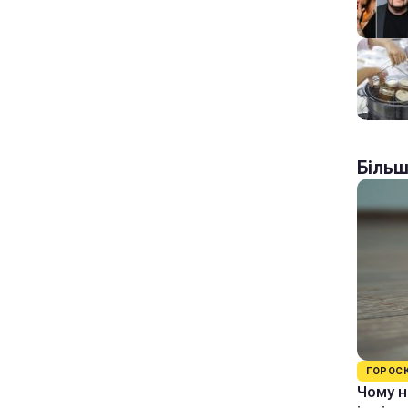
Більш
ГОРОС
Чому н