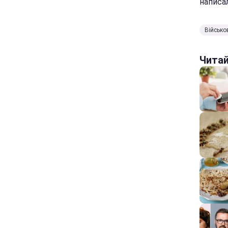
написал
Військо
Чита