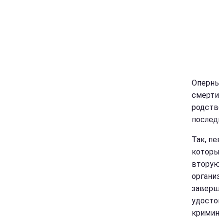
Оперны
смерти 
родств
последн
Так, пе
которы
вторую
органи
заверш
удосто
кримин