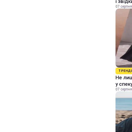
і звід
07 серпня
ТРЕНД
Не лиш
у спек
07 серпня