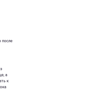
о после
из
е, а
ать к
пока