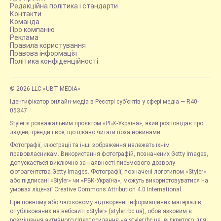
Редакційна політика і стандарти
Контакти
Команда
Про компанію
Реклама
Правила користування
Правова інформація
Політика конфіденційності
© 2026 LLC «UBT MEDIA»
Ідентифікатор онлайн-медіа в Реєстрі суб’єктів у сфері медіа — R40-
05347
Styler є розважальним проєктом «РБК-Україна», який розповідає про
людей, тренди і все, що цікаво читати поза новинами.
Фотографії, ілюстрації та інші зображення належать їхнім
правовласникам. Використання фотографій, позначених Getty Images,
допускається виключно за наявності письмового дозволу
фотоагентства Getty Images. Фотографії, позначені логотипом «Styler»
або підписані «Styler» чи «РБК-Україна», можуть використовуватися на
умовах ліцензії Creative Commons Attribution 4.0 International.
При повному або частковому відтворенні інформаційних матеріалів,
опублікованих на вебсайті «Styler» (styler.rbc.ua), обов'язковим є
розміщення активного гіперпосилання на styler.rbc.ua, відкритого для