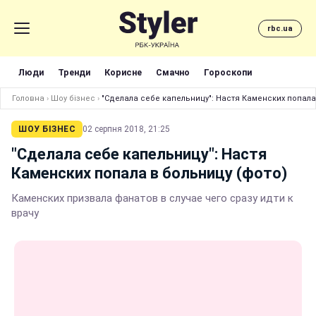
rbc.ua
Люди
Тренди
Корисне
Смачно
Гороскопи
Головна
›
Шоу бізнес
›
"Сделала себе капельницу": Настя Каменских попала
ШОУ БІЗНЕС
02 серпня 2018, 21:25
"Сделала себе капельницу": Настя
Каменских попала в больницу (фото)
Каменских призвала фанатов в случае чего сразу идти к
врачу