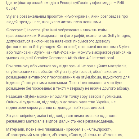
Ідентифікатор онлайн-медіа в Реєстрі суб’єктів у сфері медіа — R40-
05347
Styler є розважальним проєктом «РБК-Україна», який розповідає про
людей, тренди і все, що цікаво читати поза новинами.
Фотографії, ілюстрації та інші зображення належать їхнім
правовласникам. Використання фотографій, позначених Getty Images,
допускається виключно за наявності письмового дозволу
фотоагентства Getty Images. Фотографії, позначені логотипом «Styler»
або підписані «Styler» чи «РБК-Україна», можуть використовуватися на
умовах ліцензії Creative Commons Attribution 4.0 International.
При повному або частковому відтворенні інформаційних матеріалів,
опублікованих на вебсайті «Styler» (styler.rbc.ua), обов'язковим є
розміщення активного гіперпосилання на styler.rbc.ua, відкритого для
індексації пошуковими системами. Таке гіперпосилання має бути
розміщене безпосередньо в тексті матеріалу не нижче другого абзацу.
Редакція «Styler» може не поділяти точку зору авторів публікацій.
Оціночні судження, відповідно до законодавства України, не
підлягають спростуванню та доведенню їх правдивості.
За достовірність, зміст і відповідність вимогам законодавства
рекламних матеріалів відповідальність несе рекламодавець.
Матеріали, позначені плашками «Прес-реліз», «Спецпроєкт»,
«Партнерський матеріал», «Promo», «Благодійність» та «Резонанс»,