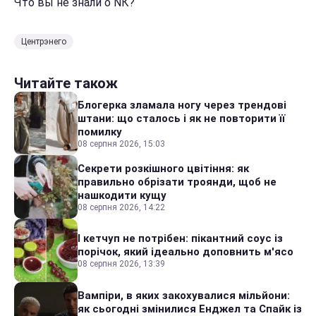
Что вы не знали о NК?
Центрэнего
Читайте також
Блогерка зламала ногу через трендові
штани: що сталось і як не повторити її
помилку
08 серпня 2026, 15:03
Секрети розкішного цвітіння: як
правильно обрізати троянди, щоб не
нашкодити кущу
08 серпня 2026, 14:22
І кетчуп не потрібен: пікантний соус із
порічок, який ідеально доповнить м'ясо
08 серпня 2026, 13:39
Вампіри, в яких закохувалися мільйони:
як сьогодні змінилися Енджел та Спайк із