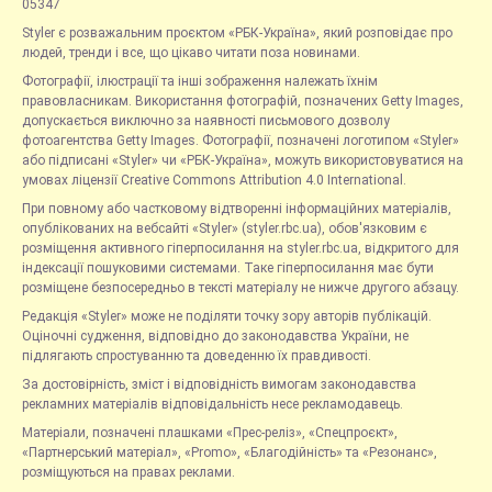
05347
Styler є розважальним проєктом «РБК-Україна», який розповідає про
людей, тренди і все, що цікаво читати поза новинами.
Фотографії, ілюстрації та інші зображення належать їхнім
правовласникам. Використання фотографій, позначених Getty Images,
допускається виключно за наявності письмового дозволу
фотоагентства Getty Images. Фотографії, позначені логотипом «Styler»
або підписані «Styler» чи «РБК-Україна», можуть використовуватися на
умовах ліцензії Creative Commons Attribution 4.0 International.
При повному або частковому відтворенні інформаційних матеріалів,
опублікованих на вебсайті «Styler» (styler.rbc.ua), обов'язковим є
розміщення активного гіперпосилання на styler.rbc.ua, відкритого для
індексації пошуковими системами. Таке гіперпосилання має бути
розміщене безпосередньо в тексті матеріалу не нижче другого абзацу.
Редакція «Styler» може не поділяти точку зору авторів публікацій.
Оціночні судження, відповідно до законодавства України, не
підлягають спростуванню та доведенню їх правдивості.
За достовірність, зміст і відповідність вимогам законодавства
рекламних матеріалів відповідальність несе рекламодавець.
Матеріали, позначені плашками «Прес-реліз», «Спецпроєкт»,
«Партнерський матеріал», «Promo», «Благодійність» та «Резонанс»,
розміщуються на правах реклами.