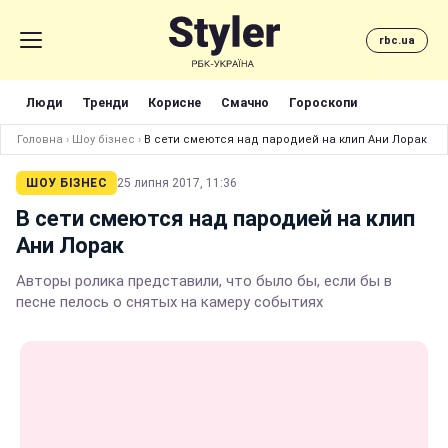
rbc.ua
Люди
Тренди
Корисне
Смачно
Гороскопи
Головна
›
Шоу бізнес
›
В сети смеются над пародией на клип Ани Лорак
ШОУ БІЗНЕС
25 липня 2017, 11:36
В сети смеются над пародией на клип
Ани Лорак
Авторы ролика представили, что было бы, если бы в
песне пелось о снятых на камеру событиях