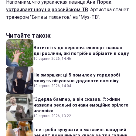
Напомним, что украинская певица
Ани Лорак
устраивает шоу на российском ТВ
. Артистка станет
тренером "Битвы талантов" на "Муз-ТВ".
Читайте також
Встигніть до вересня: експерт назвав
дві рослини, які потрібно обрізати в саду
10 серпня 2026, 14:46
Не зморшки: ці 5 помилок у гардеробі
можуть візуально додавати вам віку
10 серпня 2026, 14:04
"Здерла бампер, а він сказав...": жінки
назвали реальні ознаки емоційно зрілого
чоловіка
10 серпня 2026, 13:22
І не треба купувати в магазині: швидкий
рецепт домашнього квасу за три години