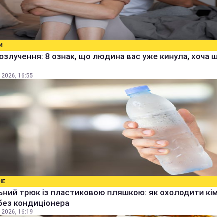
И
озлучення: 8 ознак, що людина вас уже кинула, хоча 
 2026, 16:55
НЕ
ьний трюк із пластиковою пляшкою: як охолодити кім
без кондиціонера
 2026, 16:19