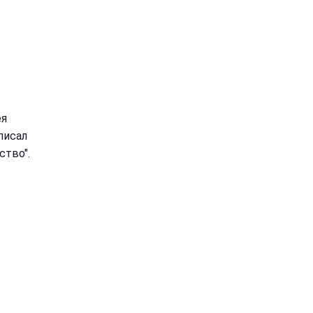
ея
писал
ство".