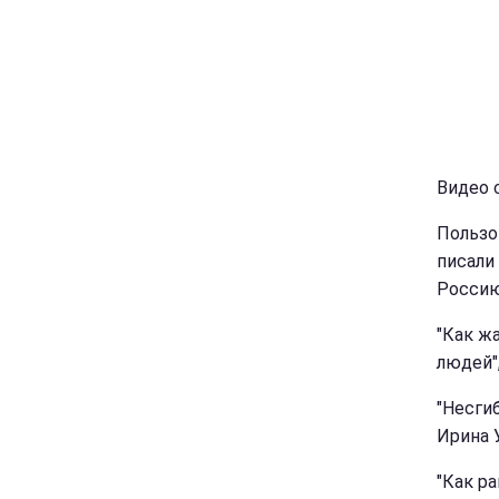
Видео 
Пользо
писали
Россию
"Как ж
людей"
"Несги
Ирина 
"Как р