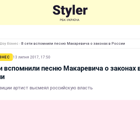
Шоу бізнес
›
В сети вспомнили песню Макаревича о законах в России
ЗНЕС
13 липня 2017, 17:50
и вспомнили песню Макаревича о законах 
ии
зиции артист высмеял российскую власть