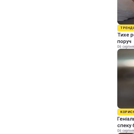
ТРЕНД
Тихе р
поруч
06 серпня
КОРИС
Геніал
спеку 
06 серпня