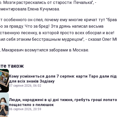
. Мозги растрескались от старости. Печалька", -
ментировала Елена Кучумова.
т особенного он спел, почему ему многие кричат тут "брав
о за правду. Что за бред! Эта дрянь написал весьма
ственную песенку, в которой просто всех обосрал и все!
ил себя этаким бесстрашным мудрецом", - сказал Олег М
, Макаревич возмутился заборами в Москве.
йте також
Кому усміхнеться доля 7 серпня: карти Таро дали під
для всіх знаків Зодіаку
07 серпня 2026, 06:02
Люди, народжені в ці дні тижня, гребуть гроші лопато
пощастило з пелюшок
06 серпня 2026, 20:59