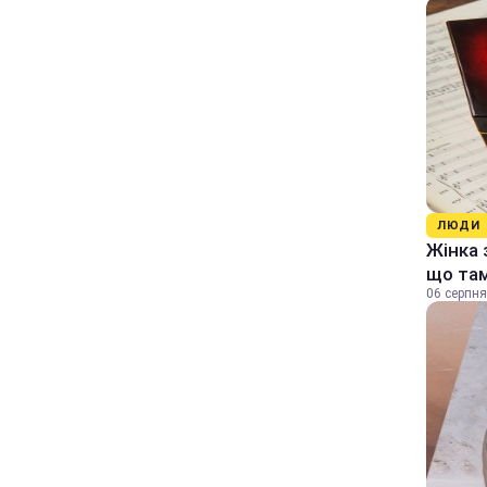
ЛЮДИ
Жінка 
що та
06 серпня