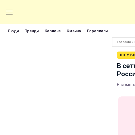
Люди
Тренди
Корисне
Смачно
Гороскопи
Головна
›
ШОУ БІ
В сет
Росс
В компо