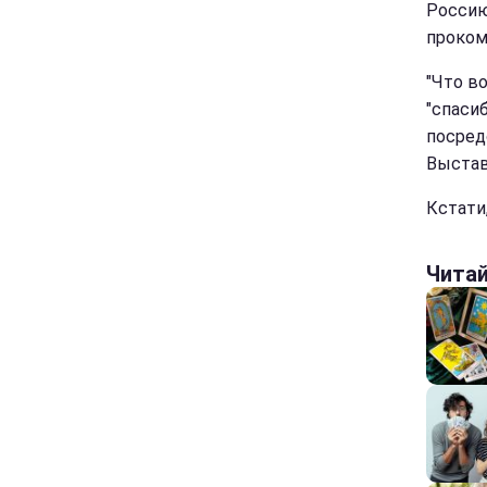
Россию
проком
"Что во
"спасиб
посред
Выстав
Кстати
Чита