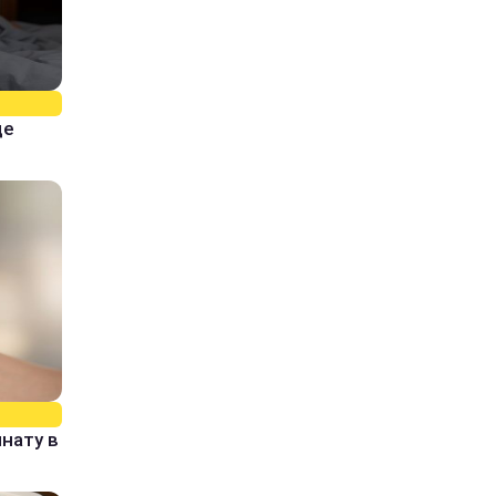
ще
нату в