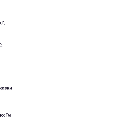
о",
С.
казки
ю: їм