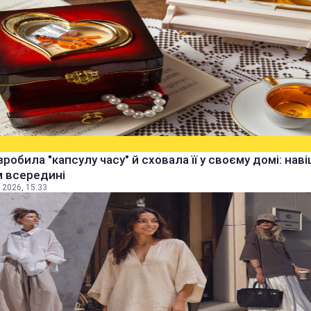
зробила "капсулу часу" й сховала її у своєму домі: наві
м всередині
 2026, 15:33