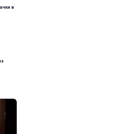
ачки в
ез