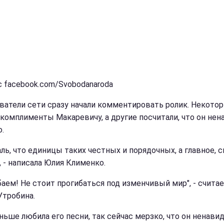
с facebook.com/Svobodanaroda
ватели сети сразу начали комментировать ролик. Некото
 комплименты Макаревичу, а другие посчитали, что он нен
.
аль, что единицы таких честных и порядочных, а главное, 
, - написала Юлия Клименко.
баем! Не стоит прогибаться под изменчивый мир", - счита
Утробина.
аньше любила его песни, так сейчас мерзко, что он ненави