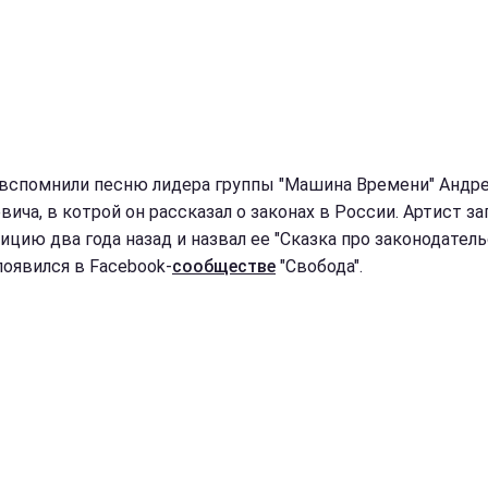
 вспомнили песню лидера группы "Машина Времени" Андр
ича, в котрой он рассказал о законах в России. Артист за
ицию два года назад и назвал ее "Сказка про законодатель
появился в Facebook-
сообществе
"Свобода".