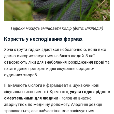
Гадюки можуть змінювати колір (фото: Вікіпедія)
Користь у несподіваних формах
Хоча отрута гадюк здається небезпечною, вона вже
давно використовується на благо людей. З неї
створюють ліки для знеболення, розрідження крові та
навіть деякі препарати для лікування серцево-
судинних хвороб.
Її вивчають біологи й фармацевти, шукаючи нові
лікувальні властивості. Крім того,
укуси гадюк рідко є
смертельними для людин
и - головне вчасно
звернутись по медичну допомогу. Алергічні реакції
трапляються, але найчастіше все закінчується