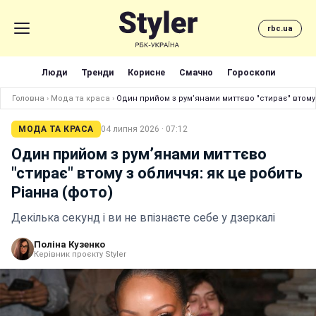
rbc.ua
Люди
Тренди
Корисне
Смачно
Гороскопи
Головна
›
Мода та краса
›
Один прийом з рум’янами миттєво "стирає" втому 
МОДА ТА КРАСА
04 липня 2026 · 07:12
Один прийом з рум’янами миттєво
"стирає" втому з обличчя: як це робить
Ріанна (фото)
Декілька секунд і ви не впізнаєте себе у дзеркалі
Поліна Кузенко
Керівник проєкту Styler