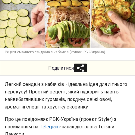
Рецепт смачного сендвіча з кабачків (колаж: РБК-Україна)
Поділитися
Легкий сендвіч з кабачків - ідеальна ідея для літнього
перекусу! Простий рецепт, який підкорить навіть
найвибагливіших гурманів, поєднує свіжі овочі,
ароматні спеції та хрустку скоринку.
Про це повідомляє РБК-Україна (проект Styler) з
посиланням на
Telegram
-канал дієтолога Тетяни
Лакусти.