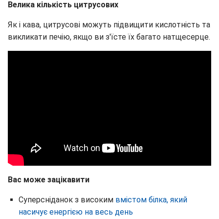
Велика кількість цитрусових
Як і кава, цитрусові можуть підвищити кислотність та
викликати печію, якщо ви з'їсте їх багато натщесерце.
Вас може зацікавити
Суперсніданок з високим
вмістом білка, який
насичує енергією на весь день