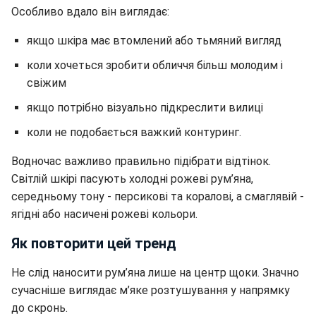
Особливо вдало він виглядає:
якщо шкіра має втомлений або тьмяний вигляд
коли хочеться зробити обличчя більш молодим і
свіжим
якщо потрібно візуально підкреслити вилиці
коли не подобається важкий контуринг.
Водночас важливо правильно підібрати відтінок.
Світлій шкірі пасують холодні рожеві рум’яна,
середньому тону - персикові та коралові, а смаглявій -
ягідні або насичені рожеві кольори.
Як повторити цей тренд
Не слід наносити рум’яна лише на центр щоки. Значно
сучасніше виглядає м’яке розтушування у напрямку
до скронь.