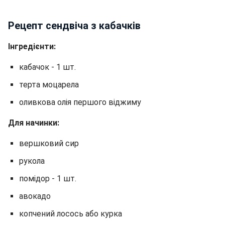
Рецепт сендвіча з кабачків
Інгредієнти:
кабачок - 1 шт.
терта моцарела
оливкова олія першого віджиму
Для начинки:
вершковий сир
рукола
помідор - 1 шт.
авокадо
копчений лосось або курка