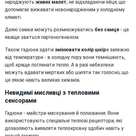
народжують
живих малят
, не відкладаючи яйця, що
допомагає виживати новонародженим у холодному
кліматі.
Деякі самки можуть розмножуватись
без самця
- це
явище зветься партеногенезом.
Також гадюки здатні
змінювати колір шкір
и залежно
від температури - в холодну пору вони темнішають,
щоб краще поглинати тепло. А в разі небезпеки
можуть вдавати мертвих або шипіти так голосно, що
це лякає навіть великих хижаків.
Невидимі мисливці з тепловими
сенсорами
Гадюки - майстри маскування й полювання. Вони
використовують спеціальні теплові рецептори, які
дозволяють виявляти теплокровну здобич навіть у
повній темряві.