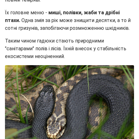
Їх головне меню -
миші, полівки, жаби та дрібні
птахи.
Одна змія за рік може знищити десятки, а то й
сотні гризунів, запобігаючи розмноженню шкідників.
Таким чином гадюки стають природними
"санітарами" полів і лісів. Їхній внесок у стабільність
екосистеми неоціненний.