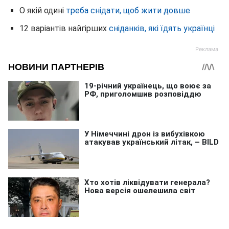
О якій одині
треба снідати, щоб жити довше
12 варіантів найгірших
сніданків, які їдять українці