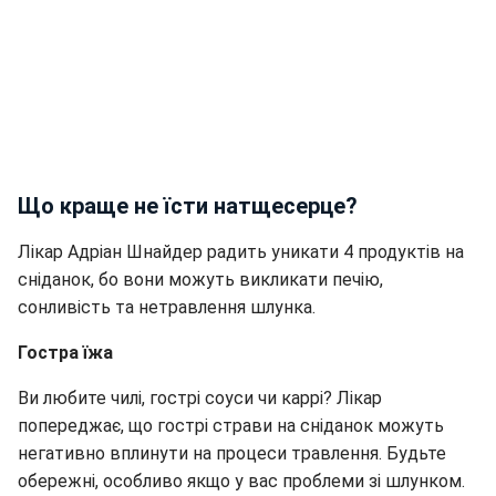
Що краще не їсти натщесерце?
Лікар Адріан Шнайдер радить уникати 4 продуктів на
сніданок, бо вони можуть викликати печію,
сонливість та нетравлення шлунка.
Гостра їжа
Ви любите чилі, гострі соуси чи каррі? Лікар
попереджає, що гострі страви на сніданок можуть
негативно вплинути на процеси травлення. Будьте
обережні, особливо якщо у вас проблеми зі шлунком.