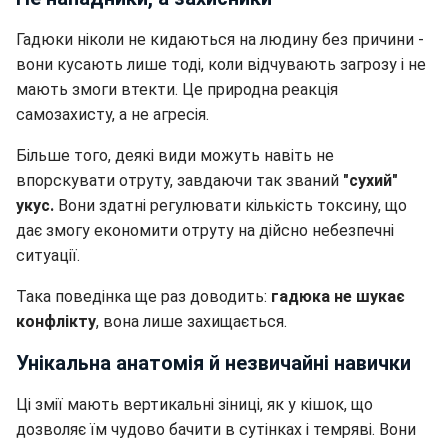
Гадюки ніколи не кидаються на людину без причини -
вони кусають лише тоді, коли відчувають загрозу і не
мають змоги втекти. Це природна реакція
самозахисту, а не агресія.
Більше того, деякі види можуть навіть не
впорскувати отруту, завдаючи так званий
"сухий"
укус.
Вони здатні регулювати кількість токсину, що
дає змогу економити отруту на дійсно небезпечні
ситуації.
Така поведінка ще раз доводить:
гадюка не шукає
конфлікту
, вона лише захищається.
Унікальна анатомія й незвичайні навички
Ці змії мають вертикальні зіниці, як у кішок, що
дозволяє їм чудово бачити в сутінках і темряві. Вони