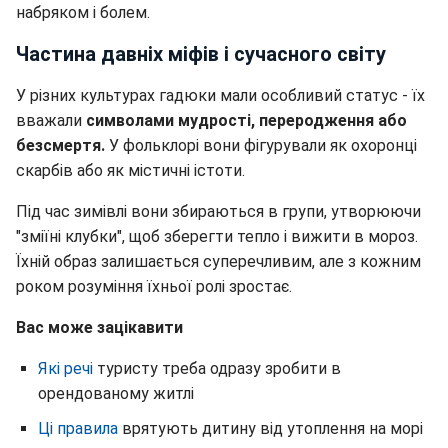
набряком і болем.
Частина давніх міфів і сучасного світу
У різних культурах гадюки мали особливий статус - їх
вважали
символами мудрості, переродження або
безсмертя.
У фольклорі вони фігурували як охоронці
скарбів або як містичні істоти.
Під час зимівлі вони збираються в групи, утворюючи
"зміїні клубки", щоб зберегти тепло і вижити в мороз.
Їхній образ залишається суперечливим, але з кожним
роком розуміння їхньої ролі зростає.
Вас може зацікавити
Які речі
туристу треба одразу зробити в
орендованому житлі
Ці правила
врятують дитину від утоплення на морі