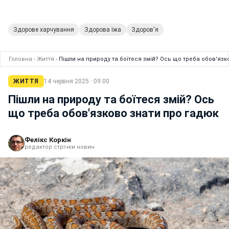
Здорове харчування
Здорова їжа
Здоров'я
Головна
›
Життя
›
Пішли на природу та боїтеся змій? Ось що треба обов'язк
ЖИТТЯ
14 червня 2025 · 09:00
Пішли на природу та боїтеся змій? Ось
що треба обов'язково знати про гадюк
Фелікс Коркін
редактор стрічки новин