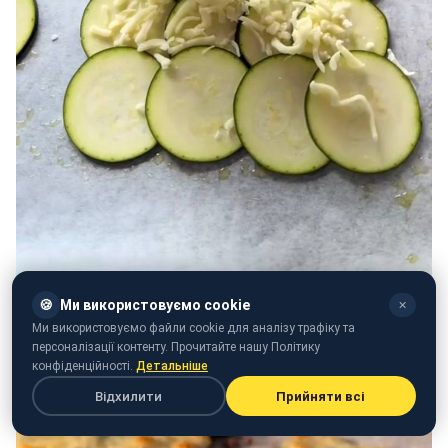
🍪
Ми використовуємо cookie
✕
Ми використовуємо файли cookie для аналізу трафіку та
персоналізації контенту. Прочитайте нашу Політику
конфіденційності.
Детальніше
Відхилити
Прийняти всі