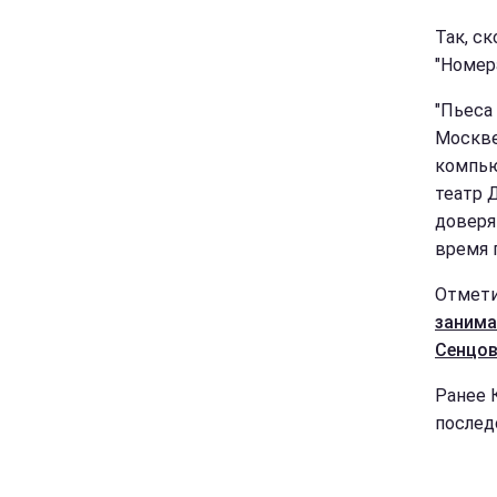
Так, с
"Номера
"Пьеса 
Москве
компью
театр 
доверя
время 
Отмети
занима
Сенцо
Ранее 
послед