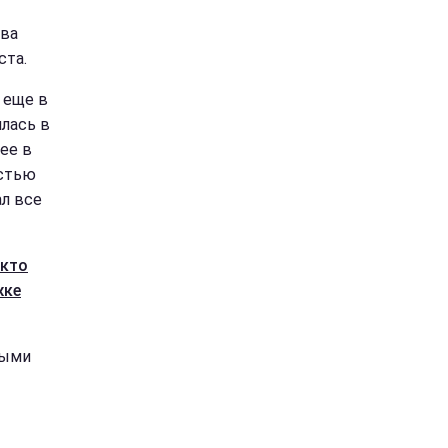
ова
ста.
л еще в
илась в
ее в
остью
ал все
 кто
жке
лыми