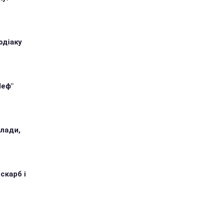
одіаку
Шеф"
илади,
 скарб і