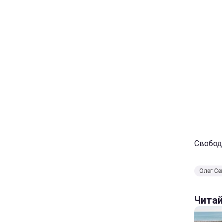
Свобод
Олег Се
Чита