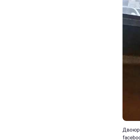
Двоюро
faceboo