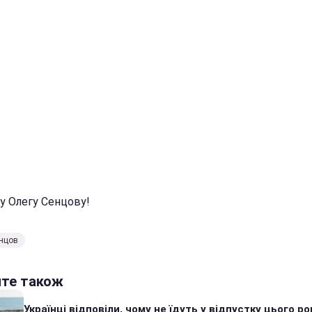
у Олегу Сенцову!
нцов
йте також
Українці відповіли, чому не їдуть у відпустку цього ро