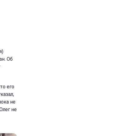
я)
ан. Об
т
то его
казал,
пока не
 Олег не