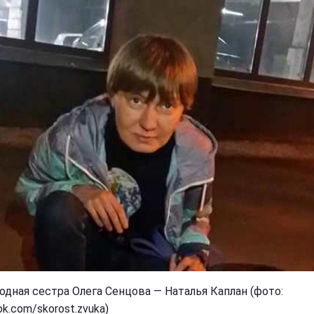
дная сестра Олега Сенцова — Наталья Каплан (фото:
k.com/skorost.zvuka)