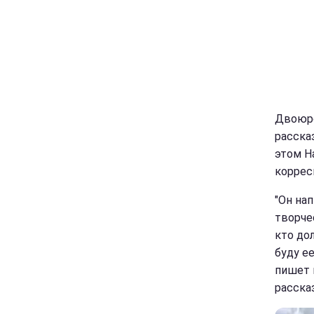
Двоюро
рассказ
этом Н
корре
"Он нап
творче
кто до
буду ее
пишет 
рассказ