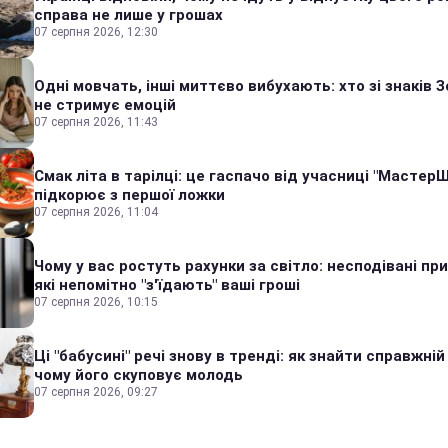
справа не лише у грошах
07 серпня 2026, 12:30
Одні мовчать, інші миттєво вибухають: хто зі знаків З
не стримує емоцій
07 серпня 2026, 11:43
Смак літа в тарілці: це гаспачо від учасниці "Мастер
підкорює з першої ложки
07 серпня 2026, 11:04
Чому у вас ростуть рахунки за світло: несподівані пр
які непомітно "з'їдають" ваші гроші
07 серпня 2026, 10:15
Ці "бабусині" речі знову в тренді: як знайти справжній
чому його скуповує молодь
07 серпня 2026, 09:27