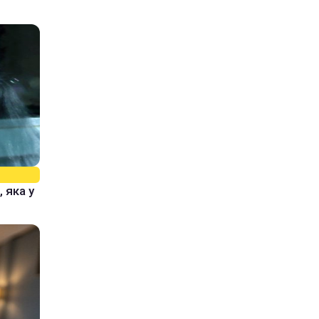
 яка у