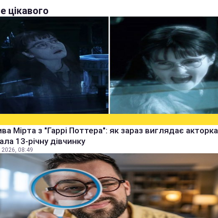
е цікавого
ва Мірта з "Гаррі Поттера": як зараз виглядає акторка,
рала 13-річну дівчинку
 2026, 08:49