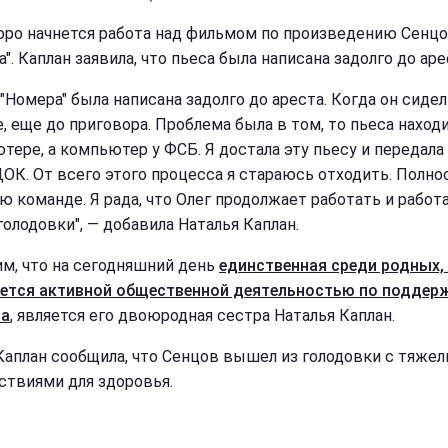
коро начнется работа над фильмом по произведению Сенц
". Каплан заявила, что пьеса была написана задолго до аре
"Номера" была написана задолго до ареста. Когда он сиде
, еще до приговора. Проблема была в том, то пьеса наход
тере, а компьютер у ФСБ. Я достала эту пьесу и передала 
ДОК. От всего этого процесса я стараюсь отходить. Полн
ю команде. Я рада, что Олег продолжает работать и работ
голодовки", — добавила Наталья Каплан.
м, что на сегодняшний день
единственная среди родных,
ется активной общественной деятельностью по поддер
ва
, является его двоюродная сестра Наталья Каплан.
Каплан сообщила, что Сенцов вышел из голодовки с тяже
ствиями для здоровья.