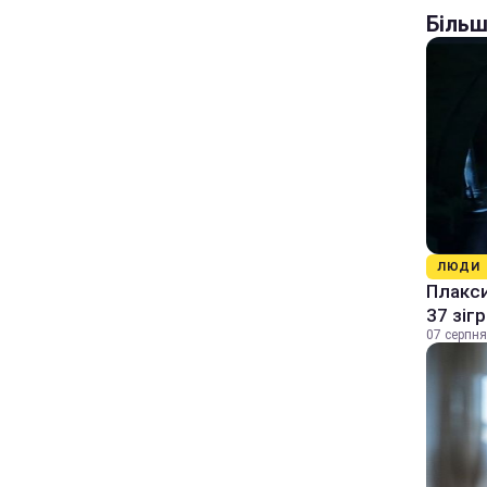
Більш
ЛЮДИ
Плакси
37 зіг
07 серпня