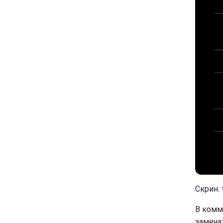
Скрин:
В комм
замеча