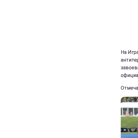
На Игр
антите
завоев
официа
Отмеча