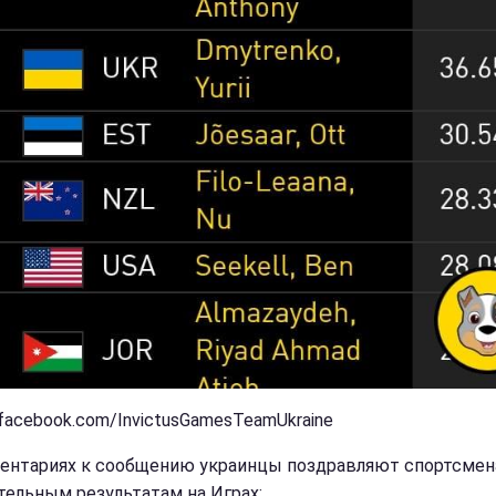
 facebook.com/InvictusGamesTeamUkraine
ентариях к сообщению украинцы поздравляют спортсмен
тельным результатам на Играх: