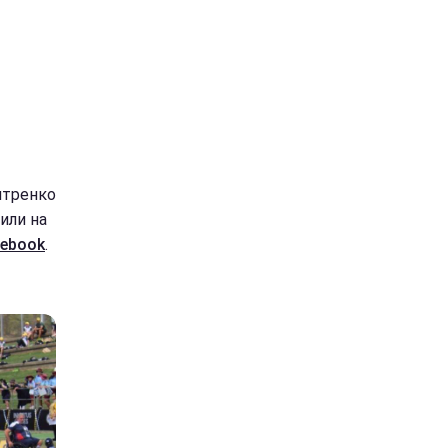
итренко
или на
ebook
.