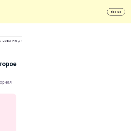
rbc.ua
по метанию диска
торое
борная