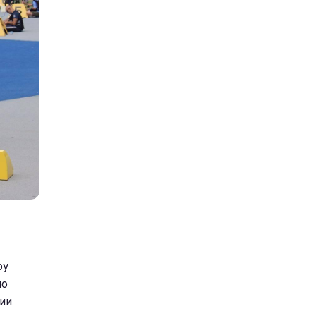
by
по
ии.