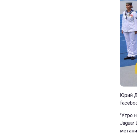
Юрий Д
facebo
"Утро н
Jaguar
метанию