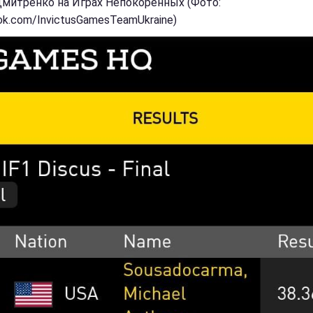
митренко на Играх Непокоренных (Фото:
ok.com/InvictusGamesTeamUkraine)