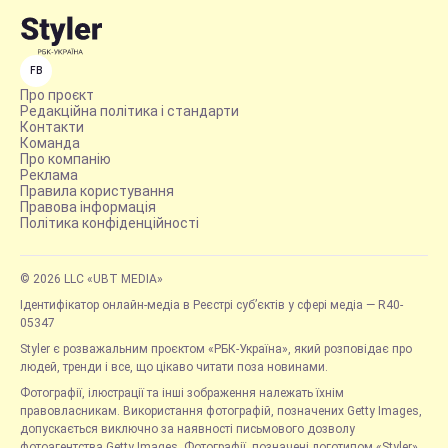
FB
Про проєкт
Редакційна політика і стандарти
Контакти
Команда
Про компанію
Реклама
Правила користування
Правова інформація
Політика конфіденційності
© 2026 LLC «UBT MEDIA»
Ідентифікатор онлайн-медіа в Реєстрі суб’єктів у сфері медіа — R40-
05347
Styler є розважальним проєктом «РБК-Україна», який розповідає про
людей, тренди і все, що цікаво читати поза новинами.
Фотографії, ілюстрації та інші зображення належать їхнім
правовласникам. Використання фотографій, позначених Getty Images,
допускається виключно за наявності письмового дозволу
фотоагентства Getty Images. Фотографії, позначені логотипом «Styler»