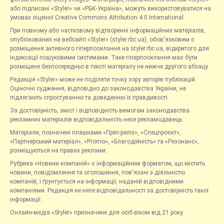
або підписані «Styler» чи «РБК-Україна», можуть використовуватися на
умовах ліцензії Creative Commons Attribution 4.0 International.
При повному або частковому відтворенні інформаційних матеріалів,
опублікованих на вебсайті «Styler» (styler.rbc.ua), обов'язковим є
розміщення активного гіперпосилання на styler.rbc.ua, відкритого для
індексації пошуковими системами. Таке гіперпосилання має бути
розміщене безпосередньо в тексті матеріалу не нижче другого абзацу.
Редакція «Styler» може не поділяти точку зору авторів публікацій.
Оціночні судження, відповідно до законодавства України, не
підлягають спростуванню та доведенню їх правдивості.
За достовірність, зміст і відповідність вимогам законодавства
рекламних матеріалів відповідальність несе рекламодавець.
Матеріали, позначені плашками «Прес-реліз», «Спецпроєкт»,
«Партнерський матеріал», «Promo», «Благодійність» та «Резонанс»,
розміщуються на правах реклами.
Рубрика «Новини компаній» є інформаційним форматом, що містить
новини, повідомлення та оголошення, пов'язані з діяльністю
компаній, і ґрунтується на інформації, наданій відповідними
компаніями. Редакція не несе відповідальності за достовірність такої
інформації.
Онлайн-медіа «Styler» призначене для осіб віком від 21 року.