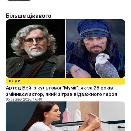
Більше цікавого
ЛЮДИ
Артед Бей із культової "Мумії": як за 25 років
змінився актор, який зіграв відважного героя
05 серпня 2026, 16:48