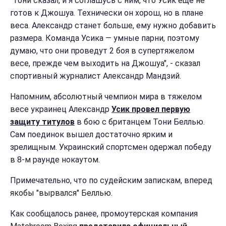
"Тони сказал, и я соглашусь с ним, что Усик еще не
готов к Джошуа. Технически он хорош, но в плане
веса. Александр станет больше, ему нужно добавить
размера. Команда Усика — умные парни, поэтому
думаю, что они проведут 2 боя в супертяжелом
весе, прежде чем выходить на Джошуа", - сказал
спортивный журналист Александр Мандзий.
Напомним, абсолютный чемпион мира в тяжелом
весе украинец Александр
Усик провел первую
защиту титулов
в бою с британцем Тони Беллью.
Сам поединок вышел достаточно ярким и
зрелищным. Украинский спортсмен одержал победу
в 8-м раунде нокаутом.
Примечательно, что по судейским запискам, вперед
якобы "вырвался" Беллью.
Как сообщалось ранее, промоутерская компания