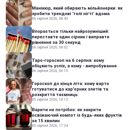
Манікюр, який обирають мільйонерки: як
зробити трендові "голі нігті" вдома
06 серпня 2026, 08:43
Впорається тільки найрозумніший:
переставте один сірник і виправте
рівняння за 30 секунд
06 серпня 2026, 08:02
Таро-гороскоп на 6 серпня: кому
обіцяють успіх, а кому - випробування
06 серпня 2026, 06:15
Гороскоп до кінця літа: кому варто
готуватися до кар'єрних злетів та
розкриття таємниць
05 серпня 2026, 18:13
Варити не потрібно: як закрити
освіжаючий компот із будь-яких фруктів
за 15 хвилин
05 серпня 2026, 17:34