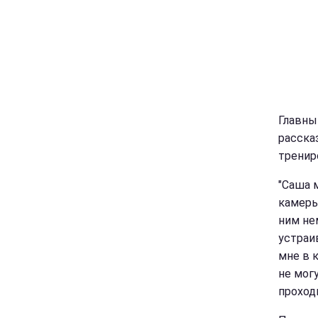
Главны
расска
тренир
"Саша 
камеры
ним не
устраи
мне в 
не мог
проходн