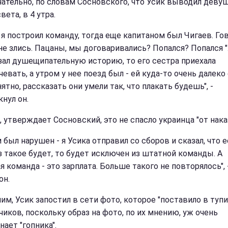
ательно, по словам Сосновского, что Усик выводил деву
вета, в 4 утра.
 я построил команду, тогда еще капитаном был Чигаев. Го
 не злись. Пацаны, мы договаривались? Попался? Попался "
зал душещипательную историю, то его сестра приехала
евать, а утром у нее поезд был - ей куда-то очень далеко 
ятно, рассказать они умели так, что плакать будешь", -
нул он.
, утверждает Сосновский, это не спасло украинца "от нака
был нарушен - я Усика отправил со сборов и сказал, что е
з такое будет, то будет исключен из штатной команды. А
 команда - это зарплата. Больше такого не повторялось", 
он.
им, Усик запостил в сети фото, которое "поставило в тупи
чиков, поскольку образ на фото, по их мнению, уж очень
ает "гопника".