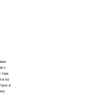
или
я с
и там
ти ко
отрю и
рез