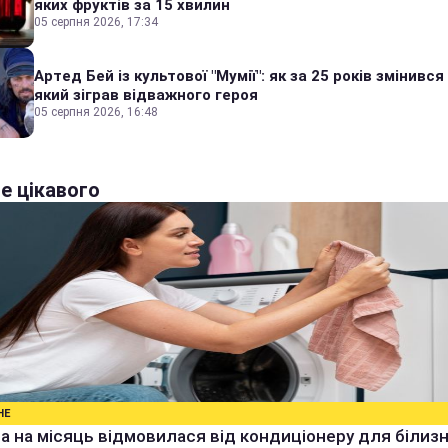
яких фруктів за 15 хвилин
05 серпня 2026, 17:34
Артед Бей із культової "Мумії": як за 25 років змінився
який зіграв відважного героя
05 серпня 2026, 16:48
е цікавого
НЕ
а на місяць відмовилася від кондиціонеру для білизн