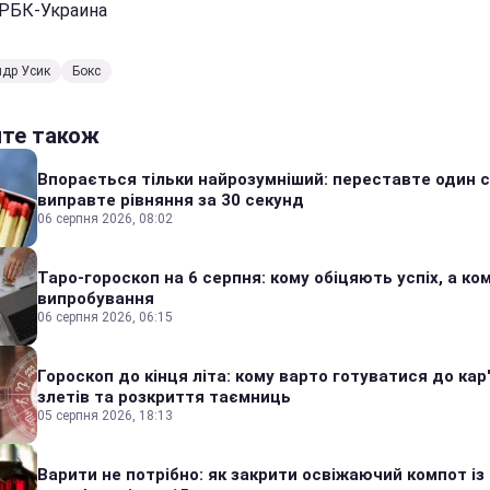
 РБК-Украина
др Усик
Бокс
йте також
Впорається тільки найрозумніший: переставте один сі
виправте рівняння за 30 секунд
06 серпня 2026, 08:02
Таро-гороскоп на 6 серпня: кому обіцяють успіх, а ком
випробування
06 серпня 2026, 06:15
Гороскоп до кінця літа: кому варто готуватися до кар
злетів та розкриття таємниць
05 серпня 2026, 18:13
Варити не потрібно: як закрити освіжаючий компот із