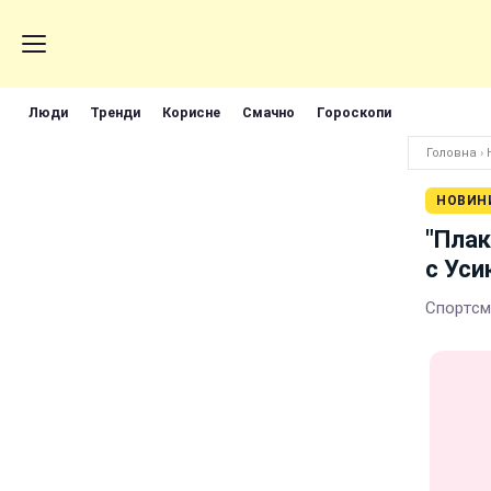
Люди
Тренди
Корисне
Смачно
Гороскопи
Головна
›
НОВИН
"Плак
с Уси
Спортсм