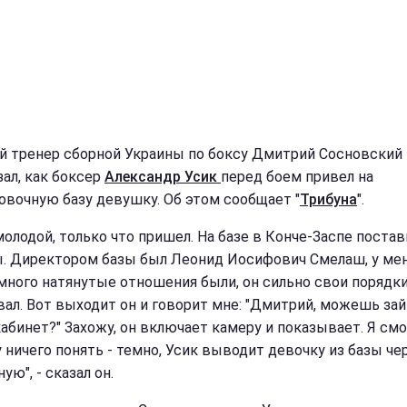
й тренер сборной Украины по боксу Дмитрий Сосновский
зал, как боксер
Александр Усик
перед боем привел на
овочную базу девушку. Об этом сообщает "
Трибуна
".
молодой, только что пришел. На базе в Конче-Заспе постав
. Директором базы был Леонид Иосифович Смелаш, у мен
много натянутые отношения были, он сильно свои порядк
вал. Вот выходит он и говорит мне: "Дмитрий, можешь зай
кабинет?" Захожу, он включает камеру и показывает. Я см
у ничего понять - темно, Усик выводит девочку из базы че
ую", - сказал он.