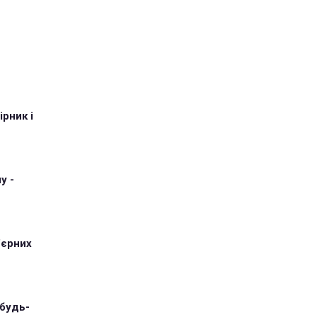
рник і
у -
'єрних
 будь-