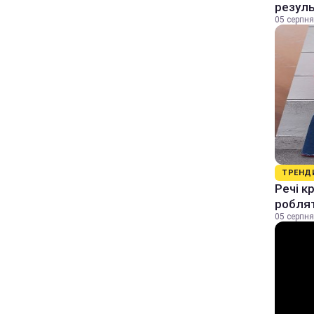
резуль
05 серпня
ТРЕНД
Речі к
роблят
05 серпня