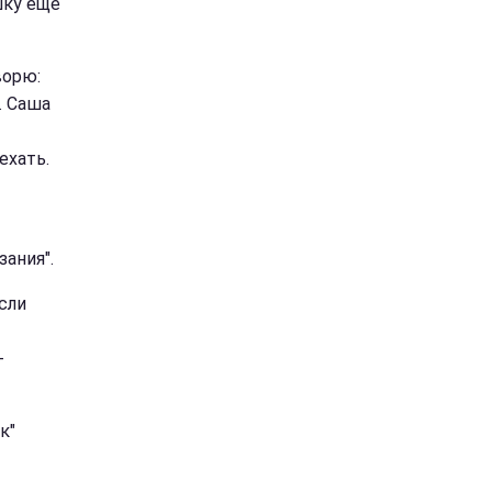
шку еще
ворю:
. Саша
ехать.
зания".
сли
-
к"