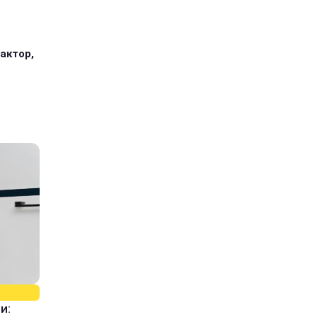
 актор,
и: