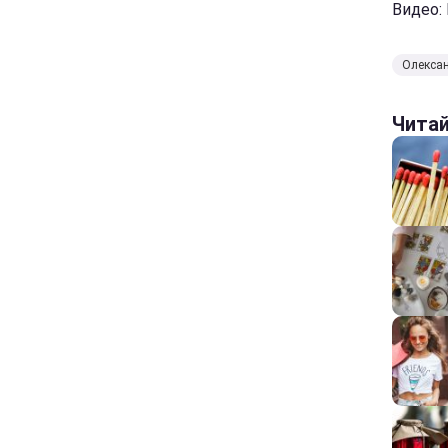
Видео:
Олексан
Чита