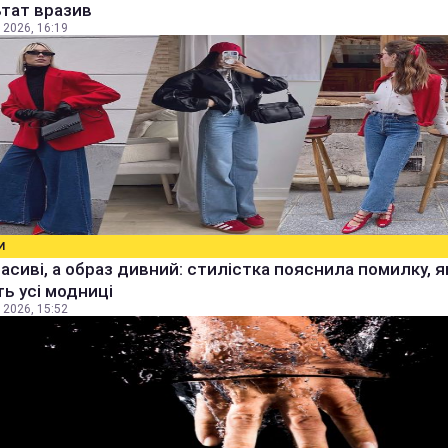
тат вразив
 2026, 16:19
И
расиві, а образ дивний: стилістка пояснила помилку, я
ь усі модниці
 2026, 15:52