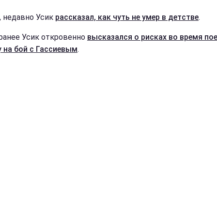
, недавно Усик
рассказал, как чуть не умер в детстве
.
ранее Усик откровенно
высказался о рисках во время по
 на бой с Гассиевым
.