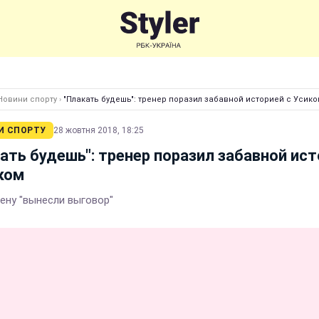
Новини спорту
›
"Плакать будешь": тренер поразил забавной историей с Усик
И СПОРТУ
28 жовтня 2018, 18:25
ать будешь": тренер поразил забавной ис
ком
ену "вынесли выговор"