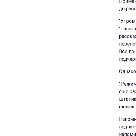
Примеч
до расс
"Утром
"Саша,
расска
переноч
Все пон
подчерк
Однако
"Режим 
еще ра
штатная
сказал 
Напомн
подпис
напомин