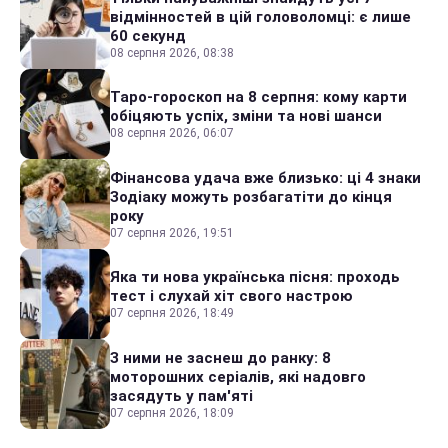
відмінностей в цій головоломці: є лише
60 секунд
08 серпня 2026, 08:38
Таро-гороскоп на 8 серпня: кому карти
обіцяють успіх, зміни та нові шанси
08 серпня 2026, 06:07
Фінансова удача вже близько: ці 4 знаки
Зодіаку можуть розбагатіти до кінця
року
07 серпня 2026, 19:51
Яка ти нова українська пісня: проходь
тест і слухай хіт свого настрою
07 серпня 2026, 18:49
З ними не заснеш до ранку: 8
моторошних серіалів, які надовго
засядуть у пам'яті
07 серпня 2026, 18:09