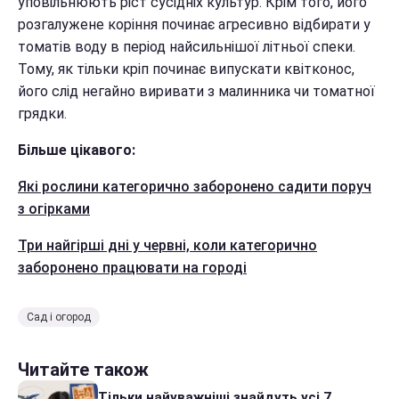
уповільнюють ріст сусідніх культур. Крім того, його
розгалужене коріння починає агресивно відбирати у
томатів воду в період найсильнішої літньої спеки.
Тому, як тільки кріп починає випускати квітконос,
його слід негайно виривати з малинника чи томатної
грядки.
Більше цікавого:
Які рослини категорично заборонено садити поруч
з огірками
Три найгірші дні у червні, коли категорично
заборонено працювати на городі
Сад і огород
Читайте також
Тільки найуважніші знайдуть усі 7