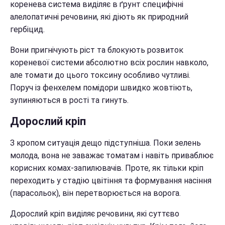
коренева система виділяє в ґрунт специфічні
алелопатичні речовини, які діють як природний
гербіцид.
Вони пригнічують ріст та блокують розвиток
кореневої системи абсолютно всіх рослин навколо,
але томати до цього токсину особливо чутливі.
Поруч із фенхелем помідори швидко жовтіють,
зупиняються в рості та гинуть.
Дорослий кріп
З кропом ситуація дещо підступніша. Поки зелень
молода, вона не заважає томатам і навіть приваблює
корисних комах-запилювачів. Проте, як тільки кріп
переходить у стадію цвітіння та формування насіння
(парасольок), він перетворюється на ворога.
Дорослий кріп виділяє речовини, які суттєво