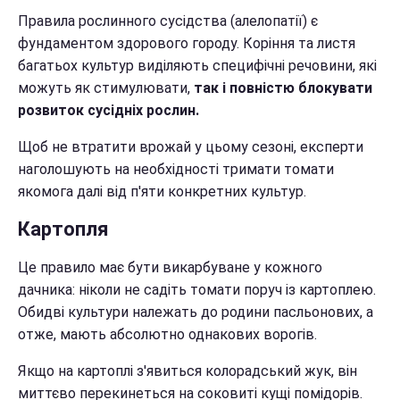
Правила рослинного сусідства (алелопатії) є
фундаментом здорового городу. Коріння та листя
багатьох культур виділяють специфічні речовини, які
можуть як стимулювати,
так і повністю блокувати
розвиток сусідніх рослин.
Щоб не втратити врожай у цьому сезоні, експерти
наголошують на необхідності тримати томати
якомога далі від п'яти конкретних культур.
Картопля
Це правило має бути викарбуване у кожного
дачника: ніколи не садіть томати поруч із картоплею.
Обидві культури належать до родини пасльонових, а
отже, мають абсолютно однакових ворогів.
Якщо на картоплі з'явиться колорадський жук, він
миттєво перекинеться на соковиті кущі помідорів.