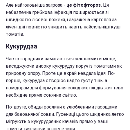
Але найголовніша загроза -
це фітофтороз.
Ця
небезпечна грибкова інфекція поширюється зі
швидкістю лісової пожежі, і заражена картопля за
лічені дні повністю знищить навіть найсильніші кущі
томатів.
Кукурудза
Часто городники намагаються зекономити місце,
висаджуючи високу кукурудзу поруч із томатами як
природну опору. Проте це вкрай невдала ідея. По-
перше, кукурудза створює надто густу тінь, а
помідорам для формування солодких плодів життєво
необхідне пряме сонячне світло.
По-друге, обидві рослини є улюбленими ласощами
для бавовняної совки. Гусениці цього шкідника легко
мігрують з кукурудзяних качанів прямо у ваші
томати, виїдаючи їх зсередини.