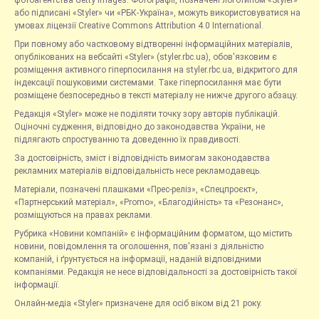
фотоагентства Getty Images. Фотографії, позначені логотипом «Styler»
або підписані «Styler» чи «РБК-Україна», можуть використовуватися на
умовах ліцензії Creative Commons Attribution 4.0 International.
При повному або частковому відтворенні інформаційних матеріалів,
опублікованих на вебсайті «Styler» (styler.rbc.ua), обов'язковим є
розміщення активного гіперпосилання на styler.rbc.ua, відкритого для
індексації пошуковими системами. Таке гіперпосилання має бути
розміщене безпосередньо в тексті матеріалу не нижче другого абзацу.
Редакція «Styler» може не поділяти точку зору авторів публікацій.
Оціночні судження, відповідно до законодавства України, не
підлягають спростуванню та доведенню їх правдивості.
За достовірність, зміст і відповідність вимогам законодавства
рекламних матеріалів відповідальність несе рекламодавець.
Матеріали, позначені плашками «Прес-реліз», «Спецпроєкт»,
«Партнерський матеріал», «Promo», «Благодійність» та «Резонанс»,
розміщуються на правах реклами.
Рубрика «Новини компаній» є інформаційним форматом, що містить
новини, повідомлення та оголошення, пов'язані з діяльністю
компаній, і ґрунтується на інформації, наданій відповідними
компаніями. Редакція не несе відповідальності за достовірність такої
інформації.
Онлайн-медіа «Styler» призначене для осіб віком від 21 року.