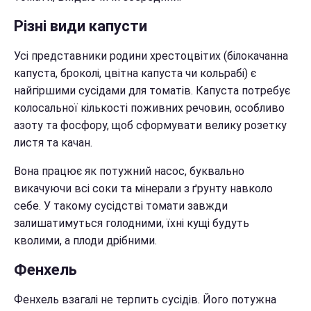
Різні види капусти
Усі представники родини хрестоцвітих (білокачанна
капуста, броколі, цвітна капуста чи кольрабі) є
найгіршими сусідами для томатів. Капуста потребує
колосальної кількості поживних речовин, особливо
азоту та фосфору, щоб сформувати велику розетку
листя та качан.
Вона працює як потужний насос, буквально
викачуючи всі соки та мінерали з ґрунту навколо
себе. У такому сусідстві томати завжди
залишатимуться голодними, їхні кущі будуть
кволими, а плоди дрібними.
Фенхель
Фенхель взагалі не терпить сусідів. Його потужна