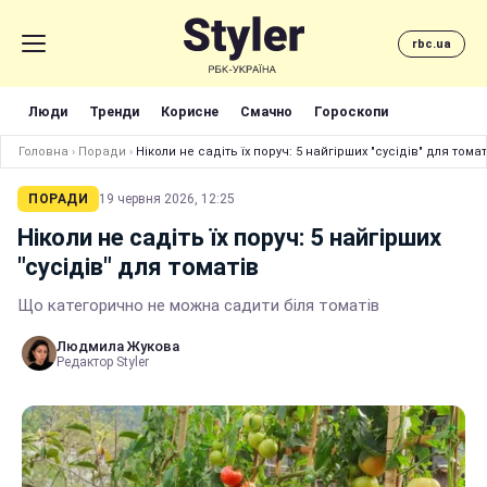
rbc.ua
Люди
Тренди
Корисне
Смачно
Гороскопи
Головна
›
Поради
›
Ніколи не садіть їх поруч: 5 найгірших "сусідів" для томат
ПОРАДИ
19 червня 2026, 12:25
Ніколи не садіть їх поруч: 5 найгірших
"сусідів" для томатів
Що категорично не можна садити біля томатів
Людмила Жукова
Редактор Styler