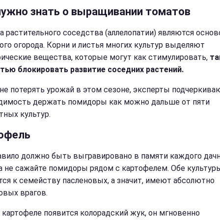
нужно знать о выращивании томатов
а растительного соседства (аллелопатии) являются основ
ого огорода. Корни и листья многих культур выделяют
ические вещества, которые могут как стимулировать,
та
тью блокировать развитие соседних растений.
не потерять урожай в этом сезоне, эксперты подчеркива
димость держать помидоры как можно дальше от пяти
тных культур.
офель
авило должно быть выгравировано в памяти каждого дачн
а не сажайте помидоры рядом с картофелем. Обе культур
тся к семейству пасленовых, а значит, имеют абсолютно
овых врагов.
а картофеле появится колорадский жук, он мгновенно