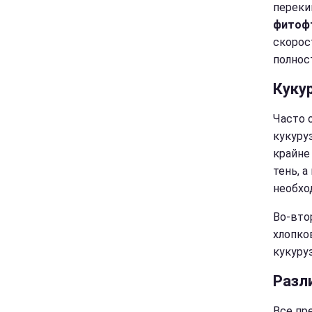
переки
фитоф
скорос
полнос
Куку
Часто 
кукуру
крайне
тень, 
необхо
Во-вто
хлопко
кукуру
Разл
Все пр