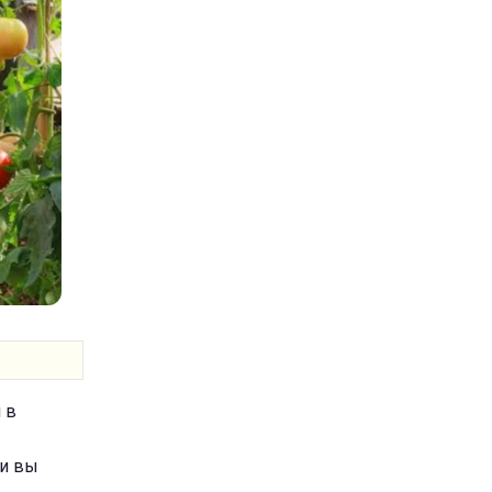
 в
ли вы