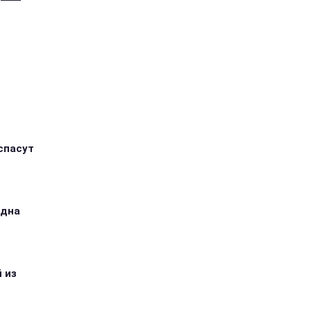
спасут
одна
 из