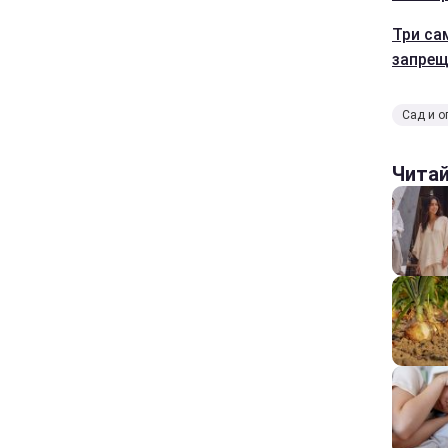
Три са
запрещ
Сад и о
Чита