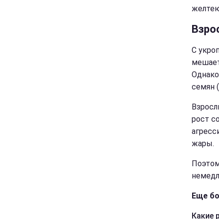
желтею
Взро
С укро
мешает
Однако
семян (
Взросл
рост с
агресс
жары.
Поэтом
немедл
Еще бо
Какие 