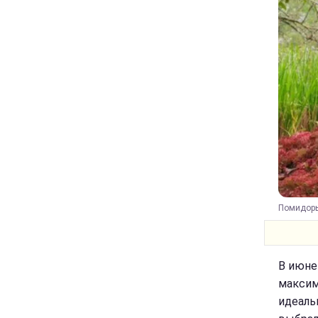
Помидоры
В июне
максим
идеаль