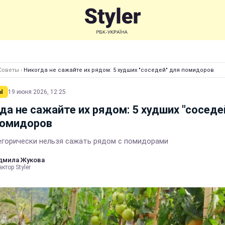
Советы
›
Никогда не сажайте их рядом: 5 худших "соседей" для помидоров
Ы
19 июня 2026, 12:25
да не сажайте их рядом: 5 худших "соседе
помидоров
егорически нельзя сажать рядом с помидорами
дмила Жукова
ктор Styler