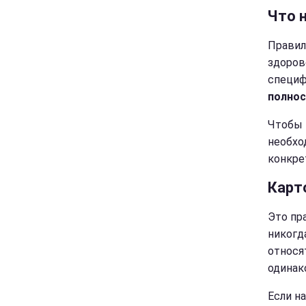
Что 
Правил
здоров
специф
полнос
Чтобы 
необхо
конкре
Карт
Это пр
никогд
относя
одинак
Если н