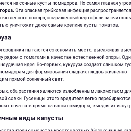
нется на сочные кусты помидоров. Но самая главная угроз
тороз.
Эта опасная грибковая инфекция распространяется
тью лесного пожара, и зараженный картофель за считанн
тью уничтожит даже самые крепкие кусты томатов.
руза
огородники пытаются сэкономить место, высаживая вы
зу рядом с томатами в качестве естественной опоры. Одн
 неудачная идея. Во-первых, кукуруза создает слишком гу
а помидорам для формирования сладких плодов жизненно
дим прямой солнечный свет.
рых, оба растения являются излюбленным лакомством дл
вой совки. Гусеницы этого вредителя легко перебираются
зных початков прямо на ваши помидоры, выедая их изнутр
ичные виды капусты
едставители семейства крестоцветных (белокочанная кап