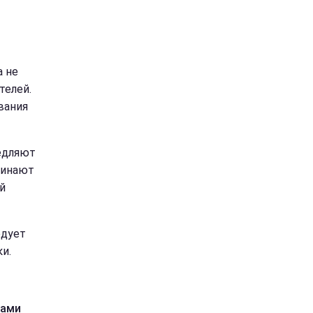
а не
телей.
вания
едляют
чинают
й
едует
и.
цами