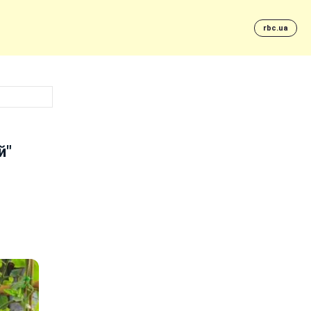
rbc.ua
й"