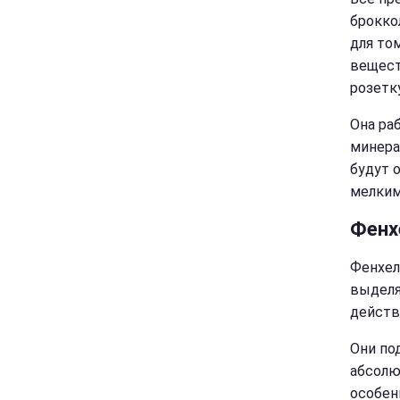
брокко
для то
вещест
розетку
Она ра
минера
будут 
мелким
Фенх
Фенхел
выделя
действ
Они по
абсолю
особен