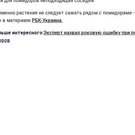
и для помидоров неподходящих соседей.
именно растения не следует сажать рядом с помидорами -
е в материале
РБК-Украина.
льше интересного
:
Эксперт назвал роковую ошибку при п
оров