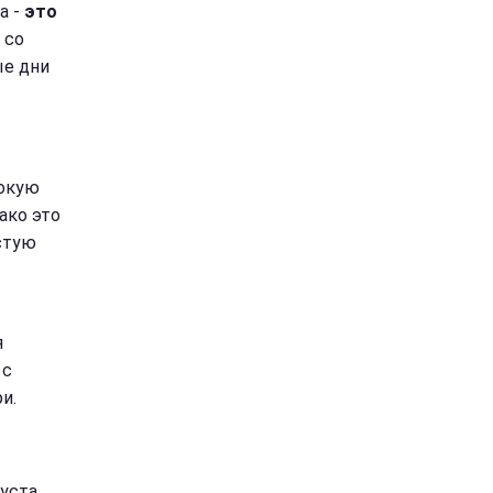
а -
это
 со
ые дни
сокую
ако это
стую
я
 с
и.
уста,