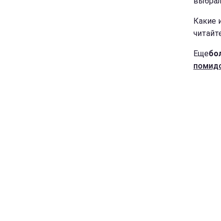
выбрал
Какие 
читайт
Еще
бо
помид