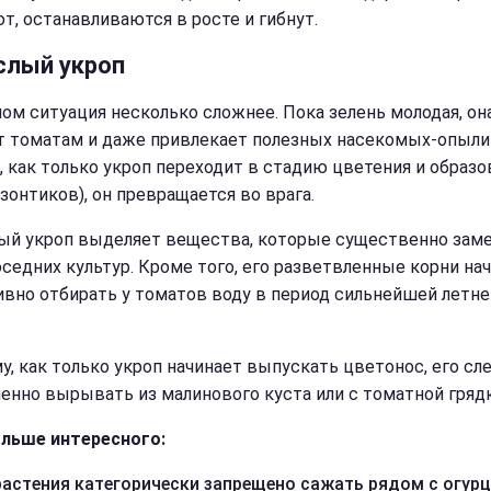
т, останавливаются в росте и гибнут.
слый укроп
пом ситуация несколько сложнее. Пока зелень молодая, он
 томатам и даже привлекает полезных насекомых-опыли
, как только укроп переходит в стадию цветения и образо
зонтиков), он превращается во врага.
ый укроп выделяет вещества, которые существенно зам
оседних культур. Кроме того, его разветвленные корни на
ивно отбирать у томатов воду в период сильнейшей летне
у, как только укроп начинает выпускать цветонос, его сл
енно вырывать из малинового куста или с томатной грядк
льше интересного:
растения категорически запрещено сажать рядом с огур