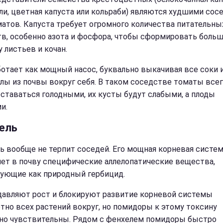
ли, цветная капуста или кольраби) являются худшими сос
матов. Капуста требует огромного количества питательны
в, особенно азота и фосфора, чтобы сформировать боль
 листьев и кочан.
ботает как мощный насос, буквально выкачивая все соки 
лы из почвы вокруг себя. В таком соседстве томаты все
оставаться голодными, их кусты будут слабыми, а плоды
и.
ель
ь вообще не терпит соседей. Его мощная корневая систе
ет в почву специфические аллелопатические вещества,
ующие как природный гербицид.
давляют рост и блокируют развитие корневой системы
тно всех растений вокруг, но помидоры к этому токсину
но чувствительны. Рядом с фенхелем помидоры быстро