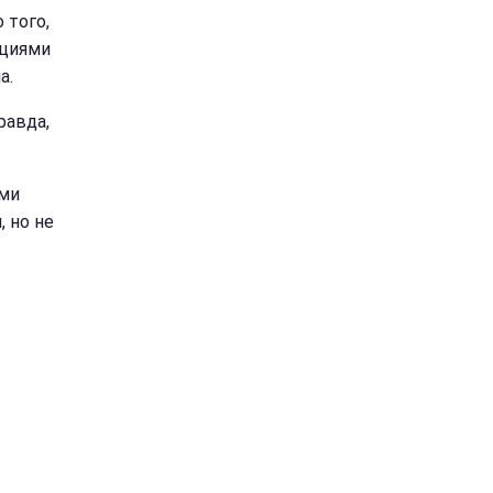
 того,
ициями
а.
равда,
ми
, но не