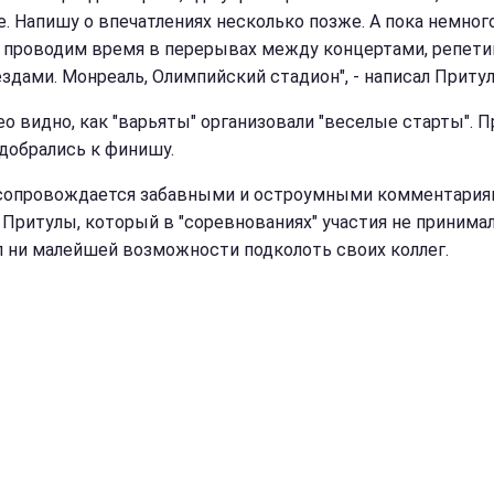
е. Напишу о впечатлениях несколько позже. А пока немного
 проводим время в перерывах между концертами, репет
ездами. Монреаль, Олимпийский стадион", - написал Притул
ео видно, как "варьяты" организовали "веселые старты". П
 добрались к финишу.
сопровождается забавными и остроумными комментария
 Притулы, который в "соревнованиях" участия не принимал
л ни малейшей возможности подколоть своих коллег.