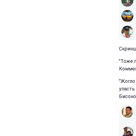
Скриншо
"Тоже 
Коммен
"Жогло 
упасть
Бисоно