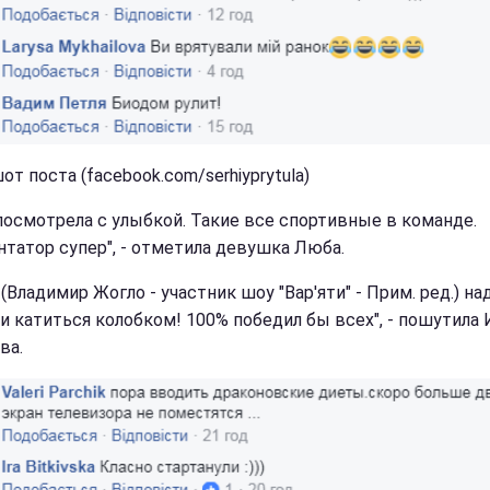
т поста (facebook.com/serhiyprytula)
посмотрела с улыбкой. Такие все спортивные в команде.
татор супер", - отметила девушка Люба.
(Владимир Жогло - участник шоу "Вар'яти" - Прим. ред.) на
 и катиться колобком! 100% победил бы всех", - пошутила 
ва.