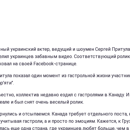
ный украинский актер, ведущий и шоумен Сергей Притула
елил украинцев забавным видео. Соответствующий ролик
ковал на своей Facebook-странице.
ритула показал один момент из гастрольной жизни участни
р'яти".
вестно, коллектив недавно ездил с гастролями в Канаду. 
еале и был снят очень веселый ролик.
рнулись и отсыпаемся. Канада требует отдельного поста, 
учитывая гастроли, а и просто по эмоциям. Кажется, к Гру
лась еще одна страна, где украинцев любят больше, чем в