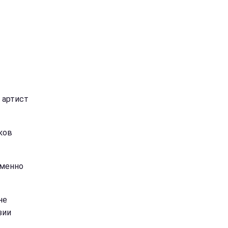
 артист
ков
Именно
не
зии