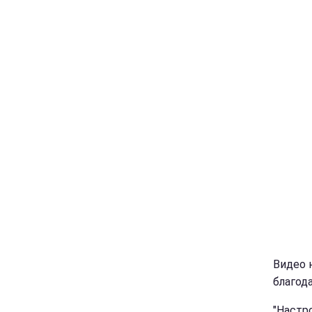
Видео 
благода
"Настр