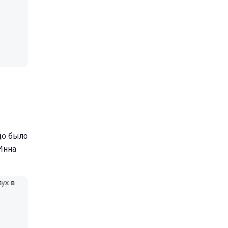
до было
Инна