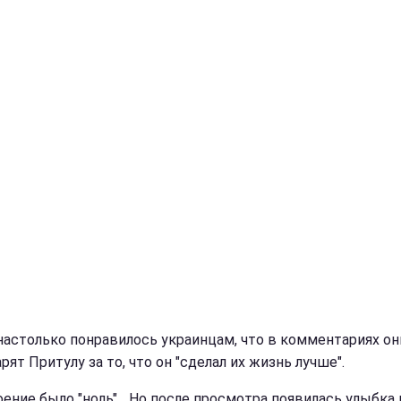
настолько понравилось украинцам, что в комментариях он
рят Притулу за то, что он "сделал их жизнь лучше".
оение было "ноль"... Но после просмотра появилась улыбка