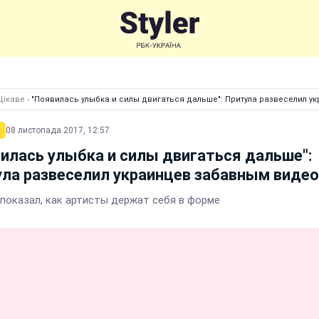
Цікаве
›
"Появилась улыбка и силы двигаться дальше": Притула развеселил 
08 листопада 2017, 12:57
илась улыбка и силы двигаться дальше":
ла развеселил украинцев забавным видео
показал, как артисты держат себя в форме