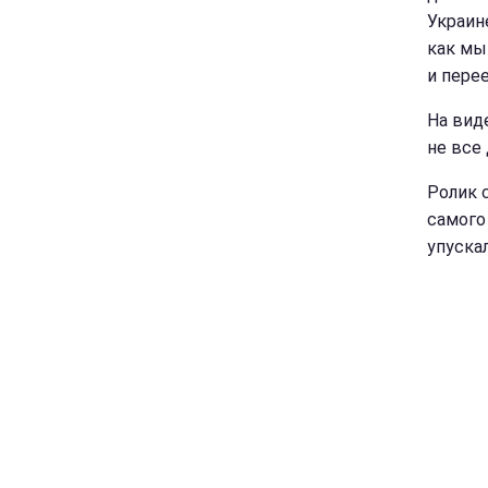
Украин
как мы
и пере
На вид
не все
Ролик 
самого
упуска