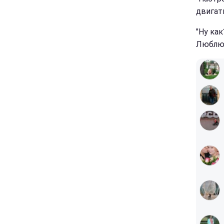
двигать
"Ну как
Люблю в