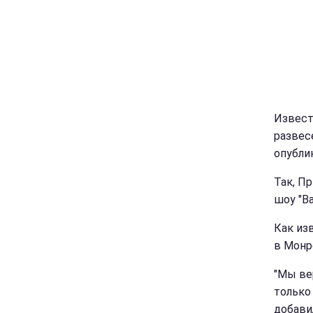
Извест
развес
опубли
Так, П
шоу "Ва
Как из
в Монр
"Мы ве
только 
добави