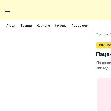
Люди
Тренди
Корисне
Смачно
Гороскопи
Головна
›
ТВ-ШО
Пацан
Пацанки.
эпизод ш