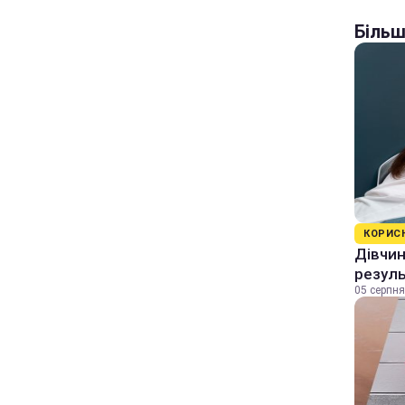
Більш
КОРИС
Дівчин
резуль
05 серпня