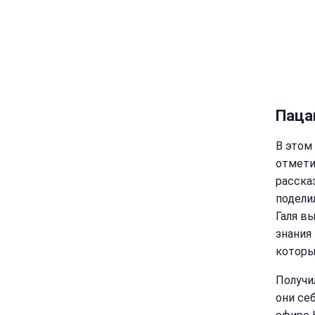
Паца
В этом
отмети
расска
подели
Галя в
знания
которы
Получи
они се