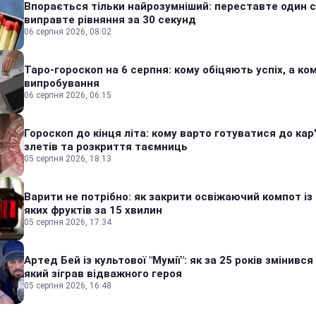
Впорається тільки найрозумніший: переставте один сі
виправте рівняння за 30 секунд
06 серпня 2026, 08:02
Таро-гороскоп на 6 серпня: кому обіцяють успіх, а ком
випробування
06 серпня 2026, 06:15
Гороскоп до кінця літа: кому варто готуватися до кар
злетів та розкриття таємниць
05 серпня 2026, 18:13
Варити не потрібно: як закрити освіжаючий компот із
яких фруктів за 15 хвилин
05 серпня 2026, 17:34
Артед Бей із культової "Мумії": як за 25 років змінився
який зіграв відважного героя
05 серпня 2026, 16:48