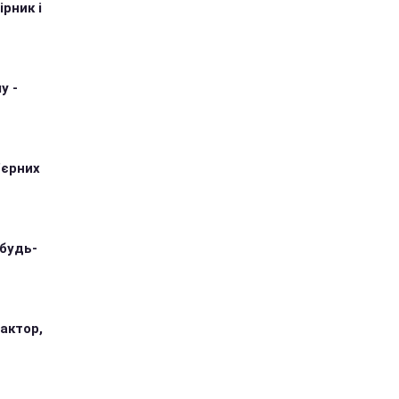
рник і
у -
'єрних
 будь-
 актор,