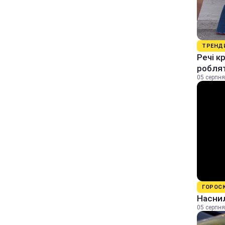
ТРЕНД
Речі к
роблят
05 серпня
ГОРОС
Наснил
05 серпня