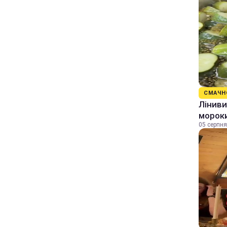
СМАЧН
Ліниви
морок
05 серпня