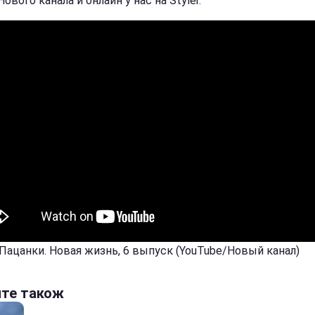
ового канала и онлайн у нас на Styler.
 Пацанки. Новая жизнь, 6 выпуск (YouTube/Новый канал)
йте також