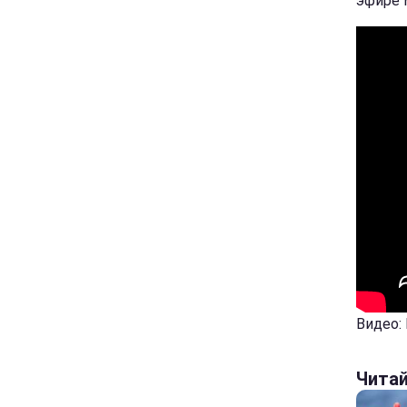
эфире Н
Видео:
Чита