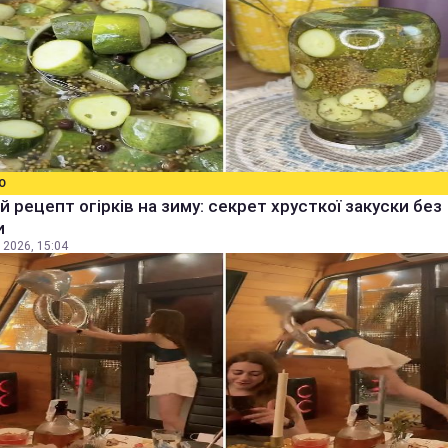
О
й рецепт огірків на зиму: секрет хрусткої закуски без
и
 2026, 15:04