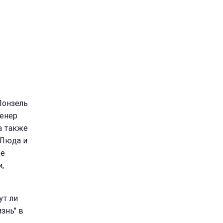
Понзель
ренер
а также
 Люда и
ые
,
ут ли
знь" в