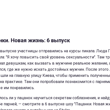
нки. Новая жизнь: 6 выпуск
 выпуске участницы отправились на курсы пикапа. Люда 
ла: "Я хочу повысить свой уровень сексуальности". Там т
зал девушкам, как вызвать в мужчине реальное желание, 
лся, где же нужно искать достойных мужчин. После этого
ышли на главную улицу Киева, чтобы применить полученн
 на практике. Там они попробовали познакомится с парнями
е им понравились.
лось ли у пацанок научиться секретам соблазнения, и найд
бе парней, — смотрите в 6 выпуске шоу "Пацанки. Новая жи