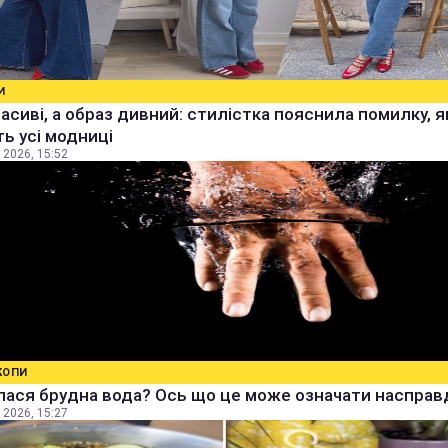
И
расиві, а образ дивний: стилістка пояснила помилку, я
ь усі модниці
 2026, 15:52
КОПИ
ася брудна вода? Ось що це може означати насправ
 2026, 15:27