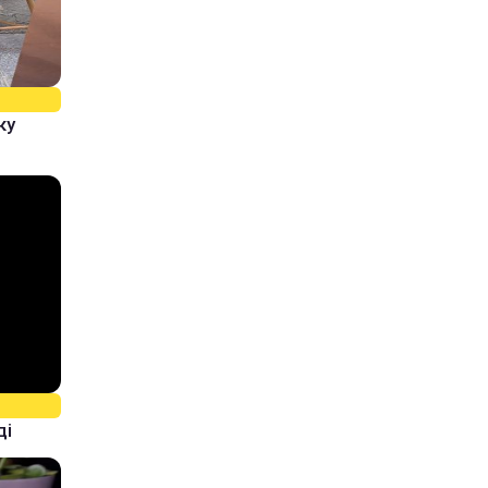
ку
ді