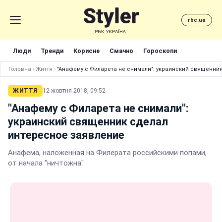
rbc.ua
Люди
Тренди
Корисне
Смачно
Гороскопи
Головна
›
Життя
›
"Анафему с Филарета не снимали": украинский священни
ЖИТТЯ
12 жовтня 2018, 09:52
"Анафему с Филарета не снимали":
украинский священник сделал
интересное заявление
Анафема, наложенная на Филерата российскими попами,
от начала "ничтожна"