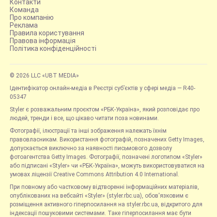
Контакти
Команда
Про компанію
Реклама
Правила користування
Правова інформація
Політика конфіденційності
© 2026 LLC «UBT MEDIA»
Ідентифікатор онлайн-медіа в Реєстрі суб’єктів у сфері медіа — R40-
05347
Styler є розважальним проєктом «РБК-Україна», який розповідає про
людей, тренди і все, що цікаво читати поза новинами.
Фотографії, ілюстрації та інші зображення належать їхнім
правовласникам. Використання фотографій, позначених Getty Images,
допускається виключно за наявності письмового дозволу
фотоагентства Getty Images. Фотографії, позначені логотипом «Styler»
або підписані «Styler» чи «РБК-Україна», можуть використовуватися на
умовах ліцензії Creative Commons Attribution 4.0 International.
При повному або частковому відтворенні інформаційних матеріалів,
опублікованих на вебсайті «Styler» (styler.rbc.ua), обов'язковим є
розміщення активного гіперпосилання на styler.rbc.ua, відкритого для
індексації пошуковими системами. Таке гіперпосилання має бути