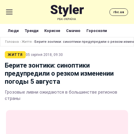
rbc.ua
Люди
Тренди
Корисне
Смачно
Гороскопи
Головна
›
Життя
›
Берите зонтики: синоптики предупредили о резком измен
ЖИТТЯ
05 серпня 2018, 09:30
Берите зонтики: синоптики
предупредили о резком изменении
погоды 5 августа
Грозовые ливни ожидаются в большинстве регионов
страны