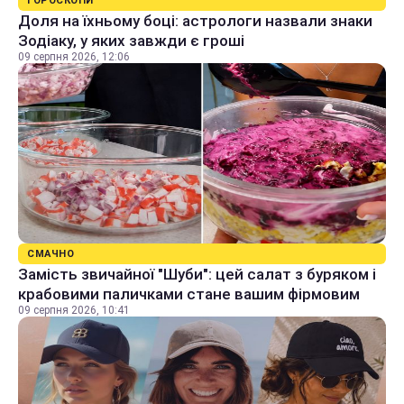
ГОРОСКОПИ
Доля на їхньому боці: астрологи назвали знаки
Зодіаку, у яких завжди є гроші
09 серпня 2026, 12:06
СМАЧНО
Замість звичайної "Шуби": цей салат з буряком і
крабовими паличками стане вашим фірмовим
09 серпня 2026, 10:41