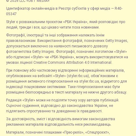
© 2026 LLC «UBT MEDIA»
Ідентифікатор онлайн-медіа в Реєстрі суб’єктів у сфері медіа — R40-
05347
Styler є розважальним проєктом «РБК-Україна», який розповідає про
людей, тренди і все, що цікаво читати поза новинами.
Фотографії, ілюстрації та інші зображення належать їхнім
правовласникам. Використання фотографій, позначених Getty Images,
допускається виключно за наявності письмового дозволу
фотоагентства Getty Images. Фотографії, позначені логотипом «Styler»
або підписані «Styler» чи «РБК-Україна», можуть використовуватися на
умовах ліцензії Creative Commons Attribution 4.0 International.
При повному або частковому відтворенні інформаційних матеріалів,
опублікованих на вебсайті «Styler» (styler.rbc.ua), обов'язковим є
розміщення активного гіперпосилання на styler.rbc.ua, відкритого для
індексації пошуковими системами. Таке гіперпосилання має бути
розміщене безпосередньо в тексті матеріалу не нижче другого абзацу.
Редакція «Styler» може не поділяти точку зору авторів публікацій.
Оціночні судження, відповідно до законодавства України, не
підлягають спростуванню та доведенню їх правдивості.
За достовірність, зміст і відповідність вимогам законодавства
рекламних матеріалів відповідальність несе рекламодавець.
Матеріали, позначені плашками «Прес-реліз», «Спецпроєкт»,