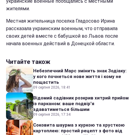
украинские военные пообщались с местными
жителями.
Местная жительница поселка Гладосово Ирина
рассказала украинским военным, что отправила
своих детей вместе с бабушкой во Львов после
начала военных действий в Донецкой области.
Читайте також
Небезпечний Марс змінить знак Зодіаку:
у кого почнеться нове життя і кому не
пощастить
09 серпня 2026, 18:41
Відомий садівник розкрив хитрий прийом
із парканом: ваше подвір'я
здаватиметься більшим
09 серпня 2026, 17:34
Соковита шаурма з куркою та хрусткою
картоплею: простий рецепт з фото від