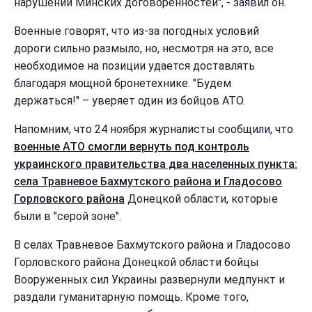
нарушении Минских договоренностей", - заявил он.
Военные говорят, что из-за погодных условий
дороги сильно размыло, но, несмотря на это, все
необходимое на позиции удается доставлять
благодаря мощной бронетехнике. "Будем
держаться!" – уверяет один из бойцов АТО.
Напомним, что 24 ноября журналисты сообщили, что
военные АТО смогли вернуть под контроль
украинского правительства два населенных пункта:
села Травневое Бахмутского района и Гладосово
Горловского района
Донецкой области, которые
были в "серой зоне".
В селах Травневое Бахмутского района и Гладосово
Горловского района Донецкой области бойцы
Вооруженных сил Украины развернули медпункт и
раздали гуманитарную помощь. Кроме того,