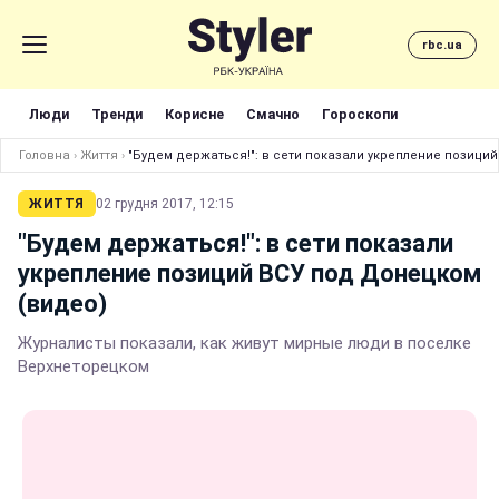
rbc.ua
Люди
Тренди
Корисне
Смачно
Гороскопи
Головна
›
Життя
›
"Будем держаться!": в сети показали укрепление позици
ЖИТТЯ
02 грудня 2017, 12:15
"Будем держаться!": в сети показали
укрепление позиций ВСУ под Донецком
(видео)
Журналисты показали, как живут мирные люди в поселке
Верхнеторецком