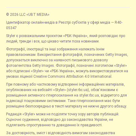
© 2026 LLC «UBT MEDIA»
Ідентифікатор онлайн-медіа в Реєстрі суб’єктів у сфері медіа — R40-
05347
Styler є розважальним проєктом «РБК-Україна», який розповідає про
людей, тренди і все, що цікаво читати поза новинами.
Фотографії, ілюстрації та інші зображення належать їхнім
правовласникам. Використання фотографій, позначених Getty Images,
допускається виключно за наявності письмового дозволу
фотоагентства Getty Images. Фотографії, позначені логотипом «Styler»
або підписані «Styler» чи «РБК-Україна», можуть використовуватися на
умовах ліцензії Creative Commons Attribution 4.0 International.
При повному або частковому відтворенні інформаційних матеріалів,
опублікованих на вебсайті «Styler» (styler.rbc.ua), обов'язковим є
розміщення активного гіперпосилання на styler.rbc.ua, відкритого для
індексації пошуковими системами. Таке гіперпосилання має бути
розміщене безпосередньо в тексті матеріалу не нижче другого абзацу.
Редакція «Styler» може не поділяти точку зору авторів публікацій.
Оціночні судження, відповідно до законодавства України, не
підлягають спростуванню та доведенню їх правдивості.
За достовірність, зміст і відповідність вимогам законодавства