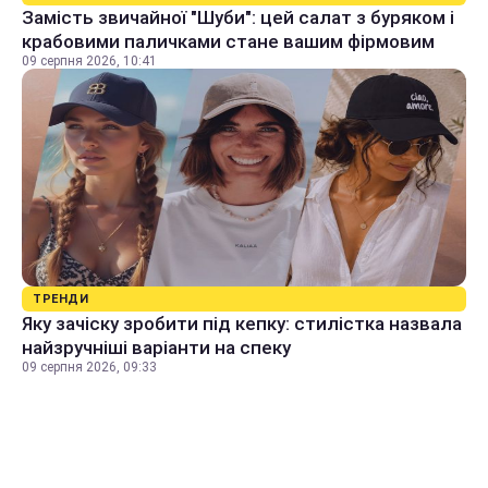
Замість звичайної "Шуби": цей салат з буряком і
крабовими паличками стане вашим фірмовим
09 серпня 2026, 10:41
ТРЕНДИ
Яку зачіску зробити під кепку: стилістка назвала
найзручніші варіанти на спеку
09 серпня 2026, 09:33