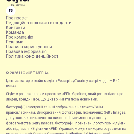
FB
Про проєкт
Редакційна політика і стандарти
Контакти
Команда
Про компанію
Реклама
Правила користування
Правова інформація
Політика конфіденційності
© 2026 LLC «UBT MEDIA»
Ідентифікатор онлайн-медіа в Реєстрі суб’єктів у сфері медіа — R40-
05347
Styler є розважальним проєктом «РБК-Україна», який розповідає про
людей, тренди і все, що цікаво читати поза новинами.
Фотографії, ілюстрації та інші зображення належать їхнім
правовласникам. Використання фотографій, позначених Getty Images,
допускається виключно за наявності письмового дозволу
фотоагентства Getty Images. Фотографії, позначені логотипом «Styler»
або підписані «Styler» чи «РБК-Україна», можуть використовуватися на
умовах ліцензії Creative Commons Attribution 4.0 International.