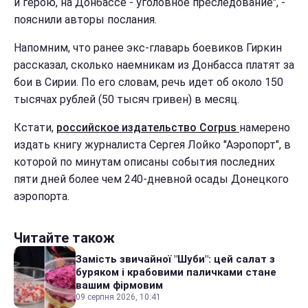
и герою, на Донбассе - уголовное преследование", -
пояснили авторы послания.
Напомним, что ранее экс-главарь боевиков Гиркин
рассказал, сколько наемникам из Донбасса платят за
бои в Сирии. По его словам, речь идет об около 150
тысячах рублей (50 тысяч гривен) в месяц.
Кстати,
российское издательство Corpus
намерено
издать книгу журналиста Сергея Лойко "Аэропорт", в
которой по минутам описаны события последних
пяти дней более чем 240-дневной осады Донецкого
аэропорта.
Читайте також
Замість звичайної "Шуби": цей салат з
буряком і крабовими паличками стане
вашим фірмовим
09 серпня 2026, 10:41