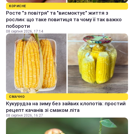
КОРИСНЕ
Росте "з повітря" та "висмоктує" життя з
рослин: що таке повитиця та чому її так важко
побороти
08 серпня 2026, 17:14
СМАЧНО
Кукурудза на зиму без зайвих клопотів: простий
рецепт качанів зі смаком літа
08 серпня 2026, 16:27