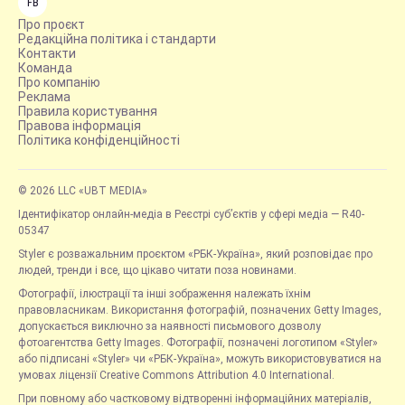
FB
Про проєкт
Редакційна політика і стандарти
Контакти
Команда
Про компанію
Реклама
Правила користування
Правова інформація
Політика конфіденційності
© 2026 LLC «UBT MEDIA»
Ідентифікатор онлайн-медіа в Реєстрі суб’єктів у сфері медіа — R40-
05347
Styler є розважальним проєктом «РБК-Україна», який розповідає про
людей, тренди і все, що цікаво читати поза новинами.
Фотографії, ілюстрації та інші зображення належать їхнім
правовласникам. Використання фотографій, позначених Getty Images,
допускається виключно за наявності письмового дозволу
фотоагентства Getty Images. Фотографії, позначені логотипом «Styler»
або підписані «Styler» чи «РБК-Україна», можуть використовуватися на
умовах ліцензії Creative Commons Attribution 4.0 International.
При повному або частковому відтворенні інформаційних матеріалів,