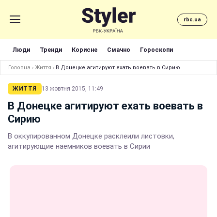
rbc.ua
Люди
Тренди
Корисне
Смачно
Гороскопи
Головна
›
Життя
›
В Донецке агитируют ехать воевать в Сирию
ЖИТТЯ
13 жовтня 2015, 11:49
В Донецке агитируют ехать воевать в
Сирию
В оккупированном Донецке расклеили листовки,
агитирующие наемников воевать в Сирии