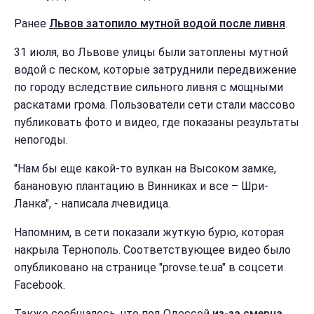
Ранее
Львов затопило мутной водой после ливня
.
31 июля, во Львове улицы были затоплены мутной
водой с песком, которые затруднили передвижение
по городу вследствие сильного ливня с мощными
раскатами грома. Пользователи сети стали массово
публиковать фото и видео, где показаны результаты
непогоды.
"Нам бы еще какой-то вулкан на Высоком замке,
банановую плантацию в Винниках и все – Шри-
Ланка", - написала лчевидица.
Напомним, в сети показали жуткую бурю, которая
накрыла Тернополь. Соответствующее видео было
опубликовано на странице "provse.te.ua" в соцсети
Facebook.
Также сообщалось, что под Одессой
из-за смерча