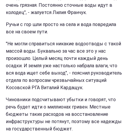
очень грязная. Постоянно сточные воды идут в
колодец", - жалуется Лилия Франчук.
Ручьи с гор шли просто на села и вода повредила
все на своем пути.
"Не могли справиться никакие водоотводы с такой
массой воды. Буквально за час все это у нас
произошло. Целый месяц почти каждый день
осадки. И земля уже настолько набрала влаги, что
вся вода ищет себе выход", - пояснил руководитель
отдела по вопросам чрезвычайных ситуаций
Косовской РГА Виталий Кардащук.
Чиновники подсчитывают убытки и говорят, что
речь будет идти о миллионах гривен. Местные
бюджеты таких расходов на восстановление
инфраструктуры не потянут, поэтому все надежды
на государственный бюджет.