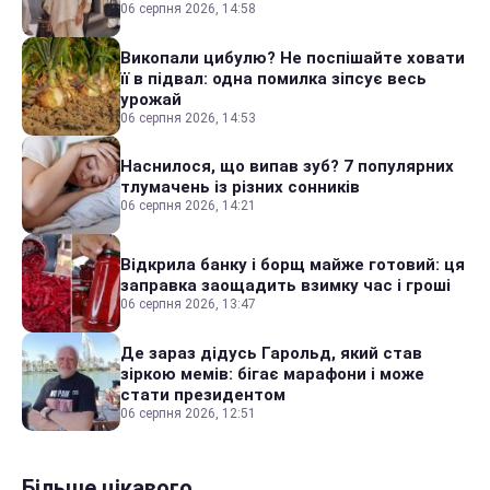
06 серпня 2026, 14:58
Викопали цибулю? Не поспішайте ховати
її в підвал: одна помилка зіпсує весь
урожай
06 серпня 2026, 14:53
Наснилося, що випав зуб? 7 популярних
тлумачень із різних сонників
06 серпня 2026, 14:21
Відкрила банку і борщ майже готовий: ця
заправка заощадить взимку час і гроші
06 серпня 2026, 13:47
Де зараз дідусь Гарольд, який став
зіркою мемів: бігає марафони і може
стати президентом
06 серпня 2026, 12:51
Більше цікавого