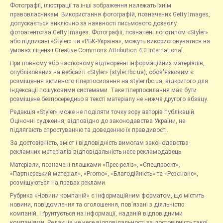
Фотографії, ілюстрації та інші зображення належать їхнім
правовласникам. Використання фотографій, позначених Getty Images,
допускається виключно за наявності письмового дозволу
фотоагентства Getty Images. Фотографії, позначені логотипом «Styler»
або підписані «Styler» чи «РБК-Україна», можуть використовуватися на
умовах ліцензії Creative Commons Attribution 4.0 International.
При повному або частковому відтворенні інформаційних матеріалів,
опублікованих на вебсайті «Styler» (styler.rbc.ua), обов'язковим є
розміщення активного гіперпосилання на styler.rbc.ua, відкритого для
індексації пошуковими системами. Таке гіперпосилання має бути
розміщене безпосередньо в тексті матеріалу не нижче другого абзацу.
Редакція «Styler» може не поділяти точку зору авторів публікацій.
Оціночні судження, відповідно до законодавства України, не
підлягають спростуванню та доведенню їх правдивості.
За достовірність, зміст і відповідність вимогам законодавства
рекламних матеріалів відповідальність несе рекламодавець.
Матеріали, позначені плашками «Прес-реліз», «Спецпроєкт»,
«Партнерський матеріал», «Promo», «Благодійність» та «Резонанс»,
розміщуються на правах реклами.
Рубрика «Новини компаній» є інформаційним форматом, що містить
новини, повідомлення та оголошення, пов'язані з діяльністю
компаній, і ґрунтується на інформації, наданій відповідними
компаніями. Редакція не несе відповідальності за достовірність такої