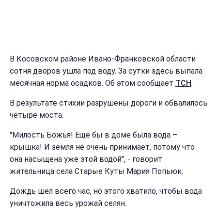
В Косовском районе Ивано-Франковской области
сотня дворов ушла под воду. За сутки здесь выпала
месячная норма осадков. Об этом сообщает
ТСН
.
В результате стихии разрушены дороги и обвалилось
четыре моста.
"Милость Божья! Еще бы в доме была вода –
крышка! И земля не очень принимает, потому что
она насыщена уже этой водой", - говорит
жительница села Старые Куты Мария Попьюк.
Дождь шел всего час, но этого хватило, чтобы вода
уничтожила весь урожай селян.