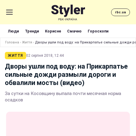
rbc.ua
Люди
Тренди
Корисне
Смачно
Гороскопи
Головна
›
Життя
›
Дворы ушли под воду: на Прикарпатье сильные дожди ра
ЖИТТЯ
02 серпня 2018, 12:44
Дворы ушли под воду: на Прикарпатье
сильные дожди размыли дороги и
обвалили мосты (видео)
За сутки на Косовщину выпала почти месячная норма
осадков