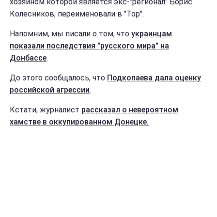
хозяином которой является экс-"регионал" Борис
Колесников, переименовали в "Тор".
Напомним, мы писали о том, что
украинцам
показали последствия "русского мира" на
Донбассе
.
До этого сообщалось, что
Подкопаева дала оценку
российской агрессии
.
Кстати, журналист
рассказал о невероятном
хамстве в оккупированном Донецке.