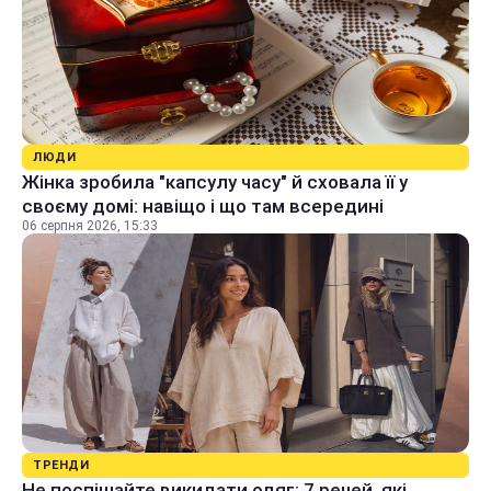
ЛЮДИ
Жінка зробила "капсулу часу" й сховала її у
своєму домі: навіщо і що там всередині
06 серпня 2026, 15:33
ТРЕНДИ
Не поспішайте викидати одяг: 7 речей, які