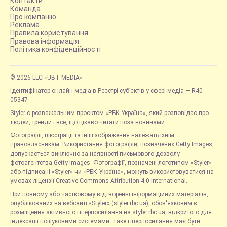
Контакти
Команда
Про компанію
Реклама
Правила користування
Правова інформація
Політика конфіденційності
© 2026 LLC «UBT MEDIA»
Ідентифікатор онлайн-медіа в Реєстрі суб’єктів у сфері медіа — R40-
05347
Styler є розважальним проєктом «РБК-Україна», який розповідає про
людей, тренди і все, що цікаво читати поза новинами.
Фотографії, ілюстрації та інші зображення належать їхнім
правовласникам. Використання фотографій, позначених Getty Images,
допускається виключно за наявності письмового дозволу
фотоагентства Getty Images. Фотографії, позначені логотипом «Styler»
або підписані «Styler» чи «РБК-Україна», можуть використовуватися на
умовах ліцензії Creative Commons Attribution 4.0 International.
При повному або частковому відтворенні інформаційних матеріалів,
опублікованих на вебсайті «Styler» (styler.rbc.ua), обов'язковим є
розміщення активного гіперпосилання на styler.rbc.ua, відкритого для
індексації пошуковими системами. Таке гіперпосилання має бути