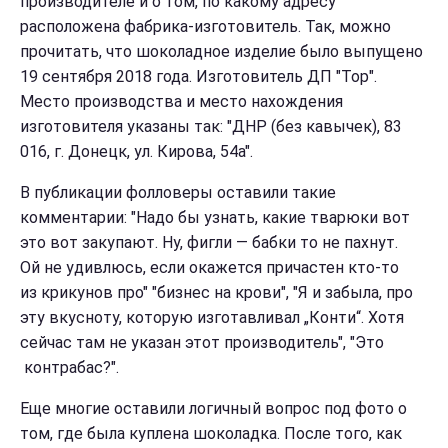
производителе и о том, по какому адресу
расположена фабрика-изготовитель. Так, можно
прочитать, что шоколадное изделие было выпущено
19 сентября 2018 года. Изготовитель ДП "Тор".
Место производства и место нахождения
изготовителя указаны так: "ДНР (без кавычек), 83
016, г. Донецк, ул. Кирова, 54а".
В публикации фолловеры оставили такие
комментарии: "Надо бы узнать, какие тварюки вот
это вот закупают. Ну, фигли — бабки то не пахнут.
Ой не удивлюсь, если окажется причастен кто-то
из крикунов про" "бизнес на крови", "Я и забыла, про
эту вкусноту, которую изготавливал „Конти“. Хотя
сейчас там не указан этот производитель", "Это
контрабас?".
Еще многие оставили логичный вопрос под фото о
том, где была куплена шоколадка. После того, как