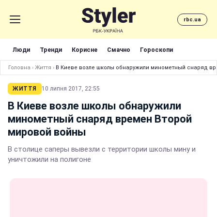
rbc.ua
Люди
Тренди
Корисне
Смачно
Гороскопи
Головна
›
Життя
›
В Киеве возле школы обнаружили минометный снаряд вр
ЖИТТЯ
10 липня 2017, 22:55
В Киеве возле школы обнаружили
минометный снаряд времен Второй
мировой войны
В столице саперы вывезли с территории школы мину и
уничтожили на полигоне