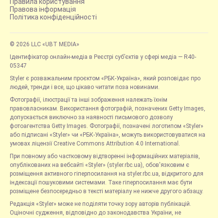
Правила користування
Правова інформація
Політика конфіденційності
© 2026 LLC «UBT MEDIA»
Ідентифікатор онлайн-медіа в Реєстрі суб’єктів у сфері медіа — R40-
05347
Styler є розважальним проєктом «РБК-Україна», який розповідає про
людей, тренди і все, що цікаво читати поза новинами.
Фотографії, ілюстрації та інші зображення належать їхнім
правовласникам. Використання фотографій, позначених Getty Images,
допускається виключно за наявності письмового дозволу
фотоагентства Getty Images. Фотографії, позначені логотипом «Styler»
або підписані «Styler» чи «РБК-Україна», можуть використовуватися на
умовах ліцензії Creative Commons Attribution 4.0 International.
При повному або частковому відтворенні інформаційних матеріалів,
опублікованих на вебсайті «Styler» (styler.rbc.ua), обов'язковим є
розміщення активного гіперпосилання на styler.rbc.ua, відкритого для
індексації пошуковими системами. Таке гіперпосилання має бути
розміщене безпосередньо в тексті матеріалу не нижче другого абзацу.
Редакція «Styler» може не поділяти точку зору авторів публікацій.
Оціночні судження, відповідно до законодавства України, не