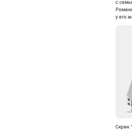
с семь
Романк
у его ж
Скрин: 