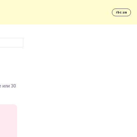
rbc.ua
 или 30