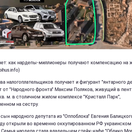
нет: как нардепы-миллионеры получают компенсацию на 
ihus.info)
ва налогоплательщиков получает и фигурант "янтарного де
т от "Народного фронта" Максим Поляков, живущий в пент
 кв. м. в столичном жилом комплексе "Кристалл Парк",
енном на сестру.
 сын народного депутата из "Оппоблока" Евгения Балицког
оду открыли во временно оккупированном РФ украинско
. Семья нардепа стала владельцем стейк-кафе "Облико Мор