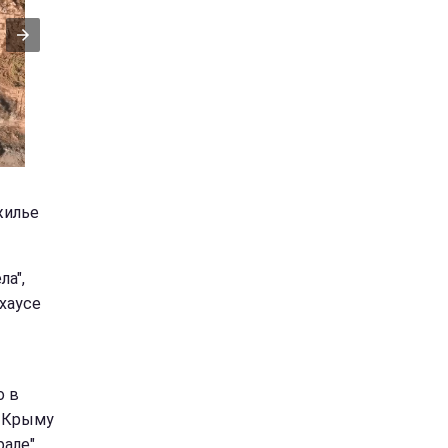
жилье
ла",
хаусе
о в
м Крыму
але".