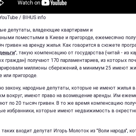
YouTube / BIHUS info
ые депутаты, владеющие квартирами и
ными поместьями в Киеве и пригороде, ежемесячно пол
яч гривен на аренду жилья. Как говорится в сюжете прог
деньги
", такую компенсацию от государства (читай - из к
х граждан) получают 170 парламентариев, из которых поч
арировали миллионы сбережений, а минимум 25 имеют жи
е или пригороде.
но закону, народные депутаты, которые не имеют жилья в
 км вокруг, имеют право на возмещение аренды. Им ежем
яют по 20 тысяч гривен. В то же время компенсацию полу
ые избранники, которые имеют недвижимость в окрестн
о таких входит депутат Игорь Молоток из "Воли народа", к