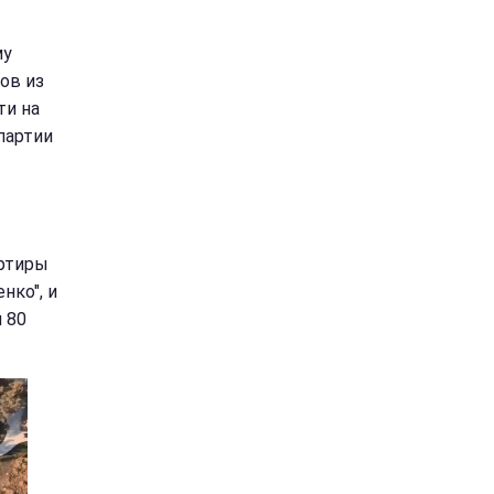
му
ов из
ти на
 партии
артиры
нко", и
 80