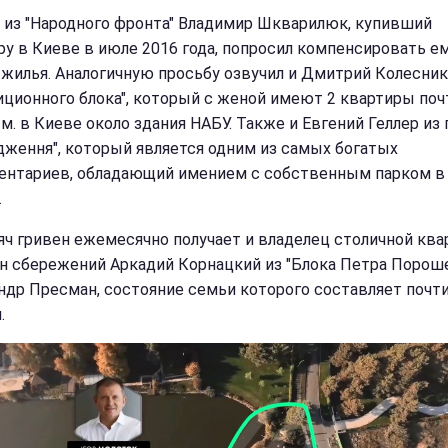
 из "Народного фронта" Владимир Шкварилюк, купивший
ру в Киеве в июле 2016 года, попросил компенсировать е
 жилья. Аналогичную просьбу озвучил и Дмитрий Колесник
иционного блока", который с женой имеют 2 квартиры поч
 м. в Киеве около здания НАБУ. Также и Евгений Геллер из
дження", который является одним из самых богатых
ентариев, обладающий имением с собственным парком в
.
яч гривен ежемесячно получает и владелец столичной кв
лн ​​сбережений Аркадий Корнацкий из "Блока Петра Пороше
ндр Пресман, состояние семьи которого составляет почти
.