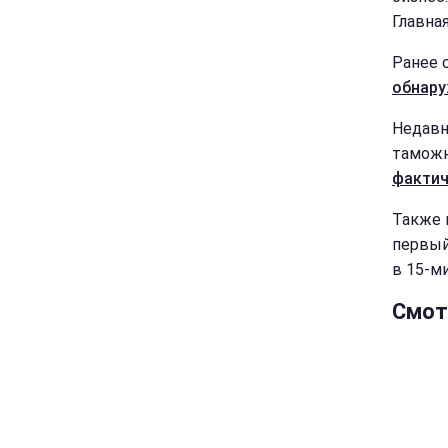
Главна
Ранее 
обнару
Недавн
таможн
фактич
Также 
первый
в 15-м
Смот