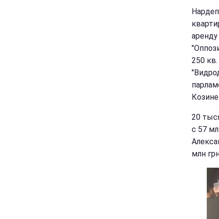
Нардеп
кварти
аренду
"Оппоз
250 кв.
"Видро
парлам
Козине
20 тыс
с 57 м
Алекса
млн грн