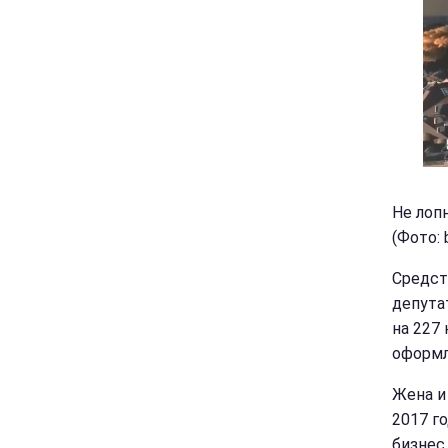
Не лоп
(Фото: b
Средст
депута
на 227
оформл
Жена и
2017 г
бизнес