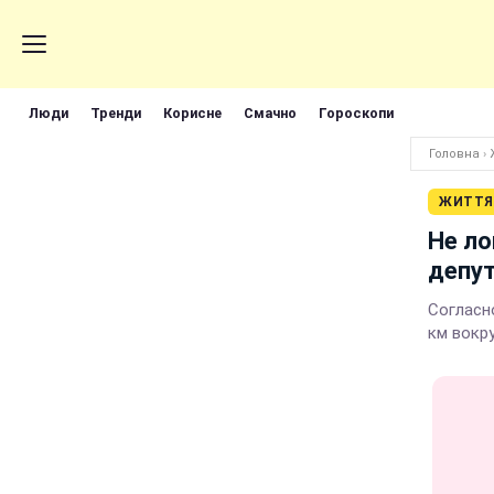
Люди
Тренди
Корисне
Смачно
Гороскопи
Головна
›
ЖИТТЯ
Не ло
депу
Согласн
км вокр