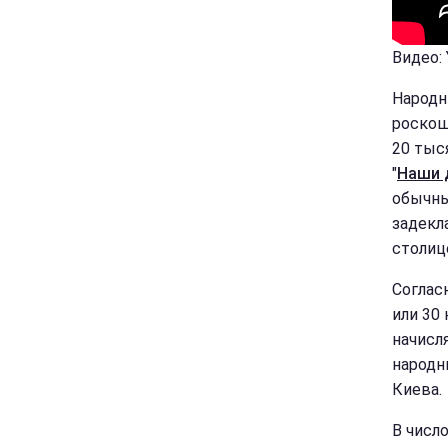
Видео: 
Народн
роскош
20 тыс
"
Наши 
обычны
задекл
столиц
Соглас
или 30
начисл
народн
Киева.
В числ