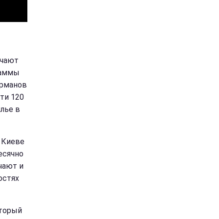
учают
раммы
арманов
ти 120
лье в
 Киеве
есячно
чают и
остях
оторый