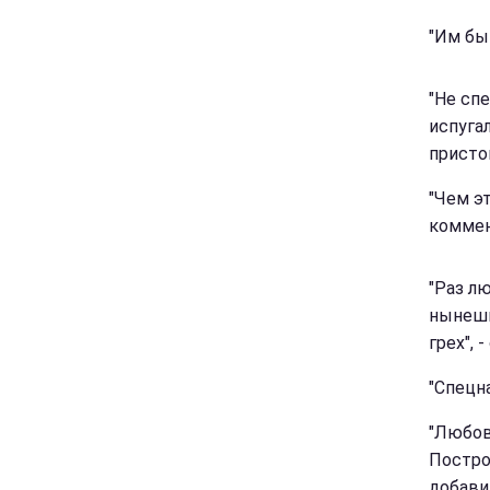
"Им бы 
"Не сп
испугал
присто
"Чем э
коммен
"Раз л
нынешн
грех",
"Спецна
"Любов
Постро
добави