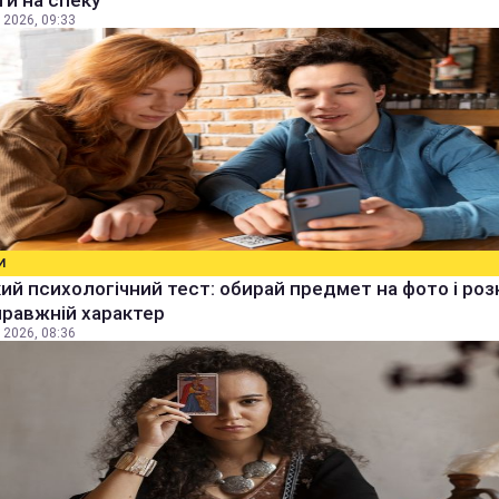
ти на спеку
 2026, 09:33
И
й психологічний тест: обирай предмет на фото і роз
правжній характер
 2026, 08:36