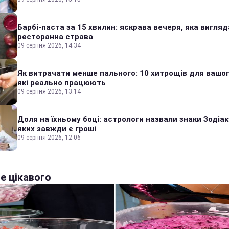
Барбі-паста за 15 хвилин: яскрава вечеря, яка вигляд
ресторанна страва
09 серпня 2026, 14:34
Як витрачати менше пального: 10 хитрощів для вашог
які реально працюють
09 серпня 2026, 13:14
Доля на їхньому боці: астрологи назвали знаки Зодіаку
яких завжди є гроші
09 серпня 2026, 12:06
е цікавого