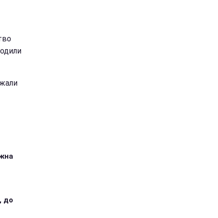
тво
ходили
ежали
ожна
, до