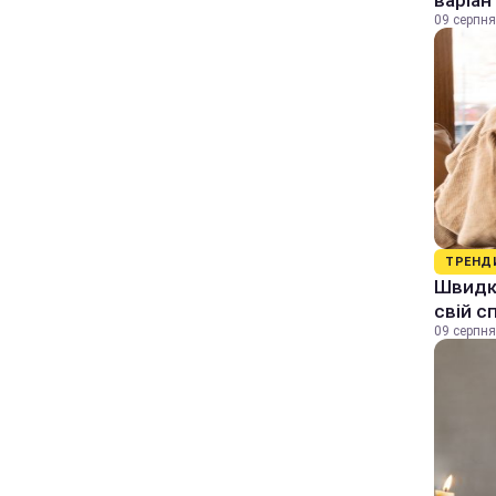
варіан
09 серпня
ТРЕНД
Швидки
свій с
09 серпня