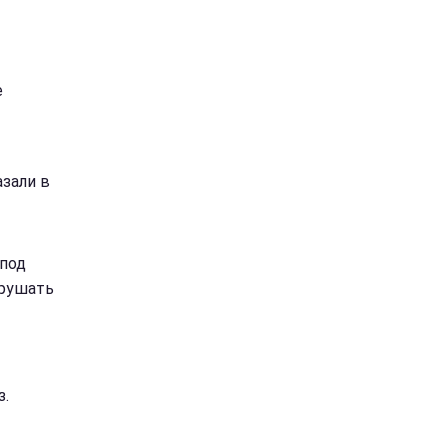
е
азали в
 под
арушать
з.