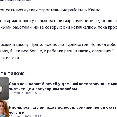
соцсеть возмутили строительные работы в Киеве.
ентариях к посту пользователи выразили свое недовольс
ными работами, из-за которых они испачкались, пока про
 ехали в школу. Прятались возле турникетов. Но пока доб
вая, были все белые, у ребенка резь в глазах, слезились", -
ли в сети.
йте також
Сода ваш ворог: 5 речей у домі, які категорично не м
чистити цим популярним засобом
09 серпня 2026, 15:55
Наснилося, що випадає волосся: сонники пояснюють
чого це
09 серпня 2026, 15:15