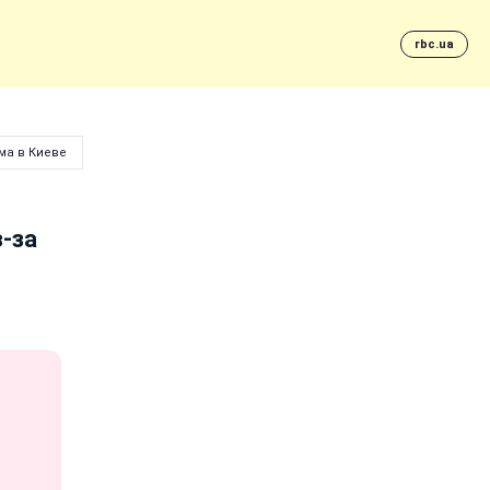
rbc.ua
ма в Киеве
з-за