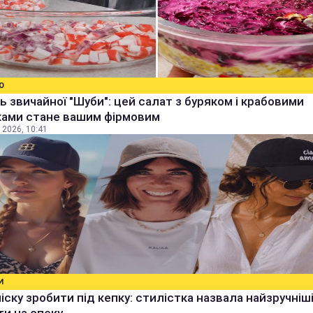
О
ь звичайної "Шуби": цей салат з буряком і крабовими
ками стане вашим фірмовим
 2026, 10:41
И
чіску зробити під кепку: стилістка назвала найзручніш