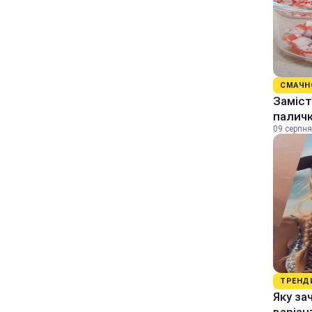
СМАЧН
Заміст
палич
09 серпня
ТРЕНД
Яку за