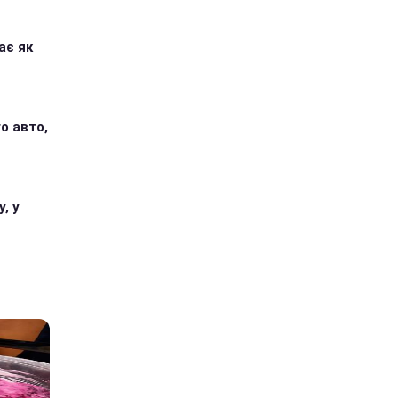
ає як
о авто,
, у