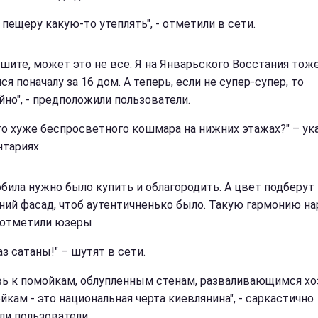
пещеру какую-то утеплять", - отметили в сети.
ешите, может это не все. Я на Январьского Восстания тож
ся поначалу за 16 дом. А теперь, если не супер-супер, то
йно", - предположили пользователи.
то хуже беспросветного кошмара на нижних этажах?" – ук
тариях.
юбила нужно было купить и облагородить. А цвет подберут
ий фасад, чтоб аутентичненько было. Такую гармонию н
 - отметили юзеры
з сатаны!" – шутят в сети.
ь к помойкам, облупленным стенам, разваливающимся хо
йкам - это национальная черта киевлянина", - саркастично
ли пользователи.