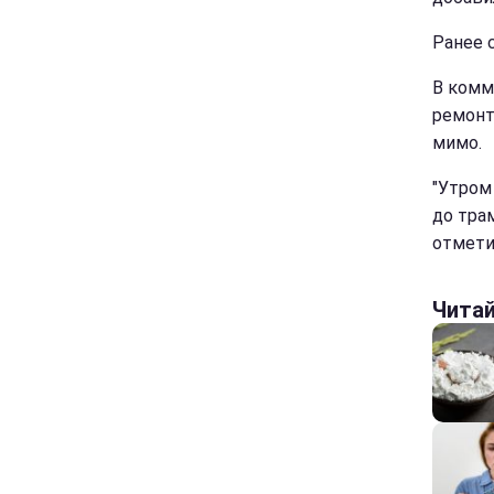
Ранее 
В комм
ремонт
мимо.
"Утром
до трам
отмети
Чита