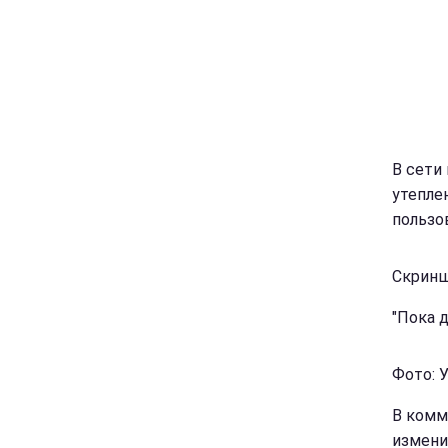
В сети
утепле
пользо
Скринш
"Пока д
Фото: 
В комм
измени