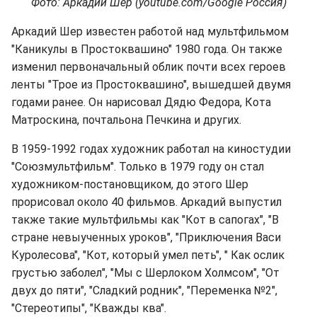
Фото: Аркадий Шер (youtube.com/Google Россия)
Аркадий Шер известен работой над мультфильмом
"Каникулы в Простоквашино" 1980 года. Он также
изменил первоначальный облик почти всех героев
ленты "Трое из Простоквашино", вышедшей двумя
годами ранее. Он нарисовал Дядю Федора, Кота
Матроскина, почтальона Печкина и других.
В 1959-1992 годах художник работал на киностудии
"Союзмультфильм". Только в 1979 году он стал
художником-постановщиком, до этого Шер
прорисовал около 40 фильмов. Аркадий выпустил
также такие мультфильмы как "Кот в сапогах", "В
стране невыученных уроков", "Приключения Васи
Куролесова", "Кот, который умел петь", " Как ослик
грустью заболел", "Мы с Шерлоком Холмсом", "От
двух до пяти", "Сладкий родник", "Переменка №2",
"Стереотипы", "Кважды ква".