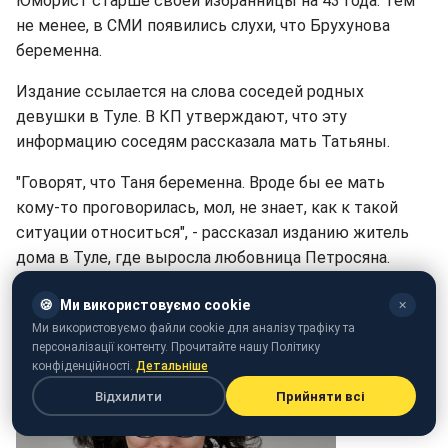
Юморист старше своей избранницы на 43 года. Тем
не менее, в СМИ появились слухи, что Брухунова
беременна.
Издание ссылается на слова соседей родных
девушки в Туле. В КП утверждают, что эту
информацию соседям рассказала мать Татьяны.
"Говорят, что Таня беременна. Вроде бы ее мать
кому-то проговорилась, мол, не знает, как к такой
ситуации относиться", - рассказал изданию житель
дома в Туле, где выросла любовница Петросяна.
🍪
Ми використовуємо cookie
✕
Ми використовуємо файли cookie для аналізу трафіку та
персоналізації контенту. Прочитайте нашу Політику
конфіденційності.
Детальніше
Відхилити
Прийняти всі