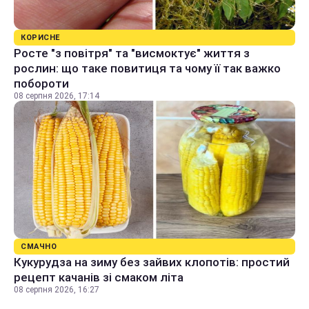
КОРИСНЕ
Росте "з повітря" та "висмоктує" життя з
рослин: що таке повитиця та чому її так важко
побороти
08 серпня 2026, 17:14
СМАЧНО
Кукурудза на зиму без зайвих клопотів: простий
рецепт качанів зі смаком літа
08 серпня 2026, 16:27