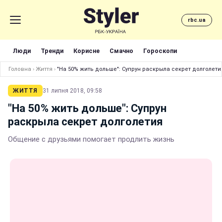
rbc.ua
Люди
Тренди
Корисне
Смачно
Гороскопи
Головна
›
Життя
›
"На 50% жить дольше": Супрун раскрыла секрет долголети
ЖИТТЯ
31 липня 2018, 09:58
"На 50% жить дольше": Супрун
раскрыла секрет долголетия
Общение с друзьями помогает продлить жизнь