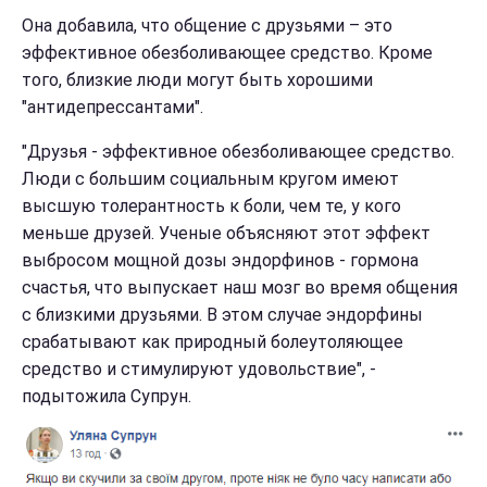
Она добавила, что общение с друзьями – это
эффективное обезболивающее средство. Кроме
того, близкие люди могут быть хорошими
"антидепрессантами".
"Друзья - эффективное обезболивающее средство.
Люди с большим социальным кругом имеют
высшую толерантность к боли, чем те, у кого
меньше друзей. Ученые объясняют этот эффект
выбросом мощной дозы эндорфинов - гормона
счастья, что выпускает наш мозг во время общения
с близкими друзьями. В этом случае эндорфины
срабатывают как природный болеутоляющее
средство и стимулируют удовольствие", -
подытожила Супрун.