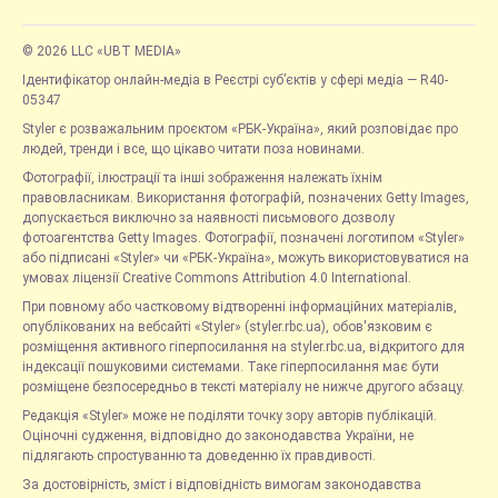
© 2026 LLC «UBT MEDIA»
Ідентифікатор онлайн-медіа в Реєстрі суб’єктів у сфері медіа — R40-
05347
Styler є розважальним проєктом «РБК-Україна», який розповідає про
людей, тренди і все, що цікаво читати поза новинами.
Фотографії, ілюстрації та інші зображення належать їхнім
правовласникам. Використання фотографій, позначених Getty Images,
допускається виключно за наявності письмового дозволу
фотоагентства Getty Images. Фотографії, позначені логотипом «Styler»
або підписані «Styler» чи «РБК-Україна», можуть використовуватися на
умовах ліцензії Creative Commons Attribution 4.0 International.
При повному або частковому відтворенні інформаційних матеріалів,
опублікованих на вебсайті «Styler» (styler.rbc.ua), обов'язковим є
розміщення активного гіперпосилання на styler.rbc.ua, відкритого для
індексації пошуковими системами. Таке гіперпосилання має бути
розміщене безпосередньо в тексті матеріалу не нижче другого абзацу.
Редакція «Styler» може не поділяти точку зору авторів публікацій.
Оціночні судження, відповідно до законодавства України, не
підлягають спростуванню та доведенню їх правдивості.
За достовірність, зміст і відповідність вимогам законодавства