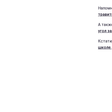
Напомн
травит
А такж
угол за
Кстати
школе.