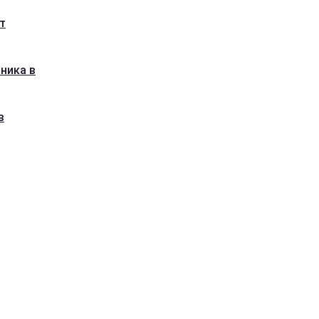
т
ника в
в