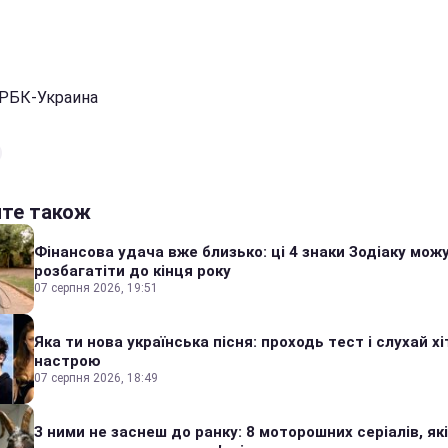
 РБК-Украина
йте також
Фінансова удача вже близько: ці 4 знаки Зодіаку мож
розбагатіти до кінця року
07 серпня 2026, 19:51
Яка ти нова українська пісня: проходь тест і слухай хі
настрою
07 серпня 2026, 18:49
З ними не заснеш до ранку: 8 моторошних серіалів, які