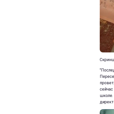
Скринш
"После
Пересе
провет
сейчас
школе.
директ