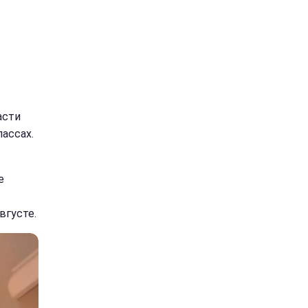
асти
лассах.
е
ы
вгусте.