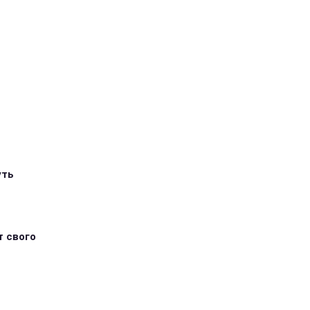
уть
т свого