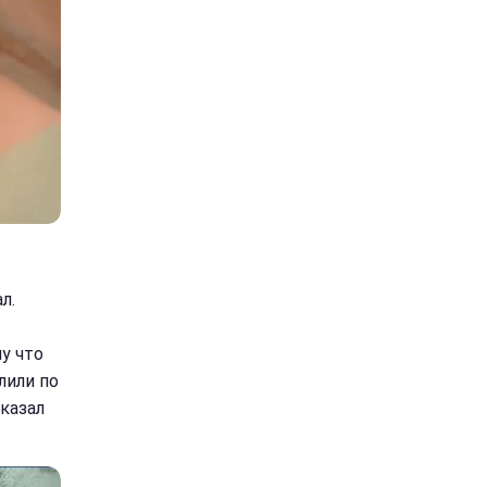
л.
у что
лили по
сказал