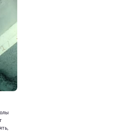
колы
т
ять,