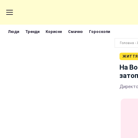
Люди
Тренди
Корисне
Смачно
Гороскопи
Головна
›
ЖИТТЯ
На Во
затоп
Директо