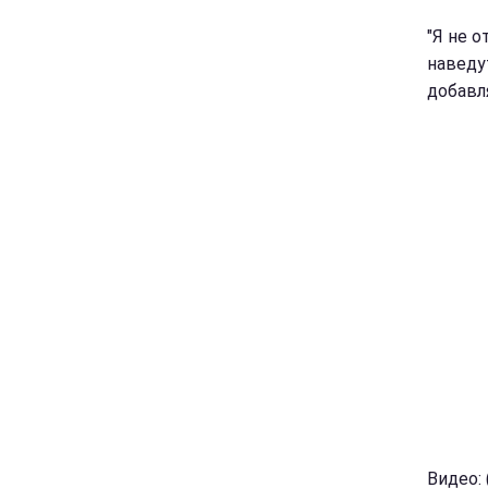
"Я не о
наведут
добавл
Видео: 