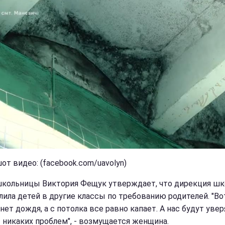
от видео: (facebook.com/uavolyn)
кольницы Виктория Фещук утверждает, что дирекция ш
лила детей в другие классы по требованию родителей. "Во
нет дождя, а с потолка все равно капает. А нас будут увер
т никаких проблем", - возмущается женщина.