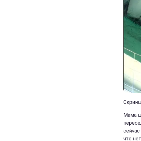
Скринш
Мама ш
пересе
сейчас 
что не