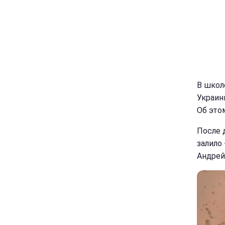
В школ
Украин
Об это
После 
залило
Андрей 