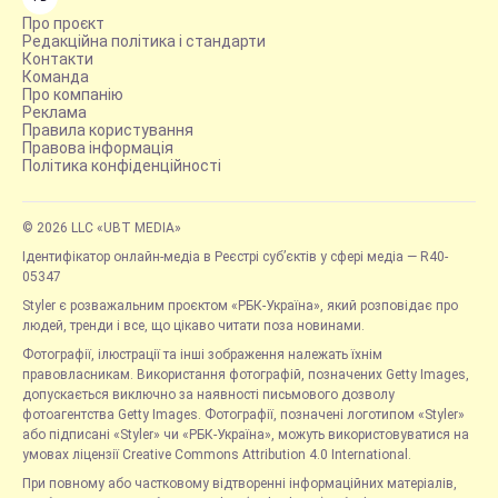
Про проєкт
Редакційна політика і стандарти
Контакти
Команда
Про компанію
Реклама
Правила користування
Правова інформація
Політика конфіденційності
© 2026 LLC «UBT MEDIA»
Ідентифікатор онлайн-медіа в Реєстрі суб’єктів у сфері медіа — R40-
05347
Styler є розважальним проєктом «РБК-Україна», який розповідає про
людей, тренди і все, що цікаво читати поза новинами.
Фотографії, ілюстрації та інші зображення належать їхнім
правовласникам. Використання фотографій, позначених Getty Images,
допускається виключно за наявності письмового дозволу
фотоагентства Getty Images. Фотографії, позначені логотипом «Styler»
або підписані «Styler» чи «РБК-Україна», можуть використовуватися на
умовах ліцензії Creative Commons Attribution 4.0 International.
При повному або частковому відтворенні інформаційних матеріалів,