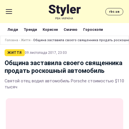
rbc.ua
Люди
Тренди
Корисне
Смачно
Гороскопи
Головна
›
Життя
›
Община заставила своего священника продать роскошн
ЖИТТЯ
09 листопада 2017, 23:03
Община заставила своего священника
продать роскошный автомобиль
Святой отец водил автомобиль Porsche стоимостью $110
тысяч