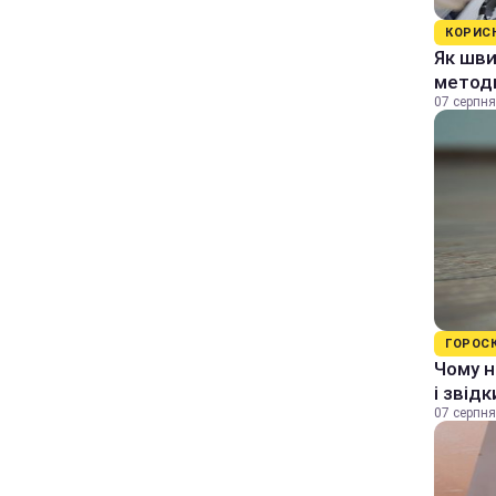
КОРИС
Як шви
методи
07 серпня
ГОРОС
Чому н
і звід
07 серпня