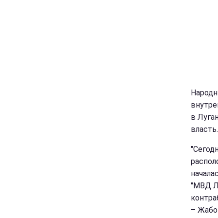
Народн
внутре
в Луга
власть
"Сегод
распол
начала
"МВД Л
контра
– Жабо