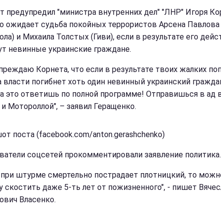
т предупредил "министра внутренних дел" "ЛНР" Игоря Ко
го ожидает судьба покойных террористов Арсена Павлова
ла) и Михаила Толстых (Гиви), если в результате его дейс
ут невинные украинские граждане.
преждаю Корнета, что если в результате твоих жалких по
а власти погибнет хоть один невинный украинский гражда
за это ответишь по полной программе! Отправишься в ад 
 и Мотороллой", – заявил Геращенко.
от поста (facebook.com/anton.gerashchenko)
ватели соцсетей прокомментировали заявление политика.
и при штурме смертельно пострадает плотницкий, то можн
у скостить даже 5-ть лет от пожизненного", - пишет Вяче
ович Власенко.