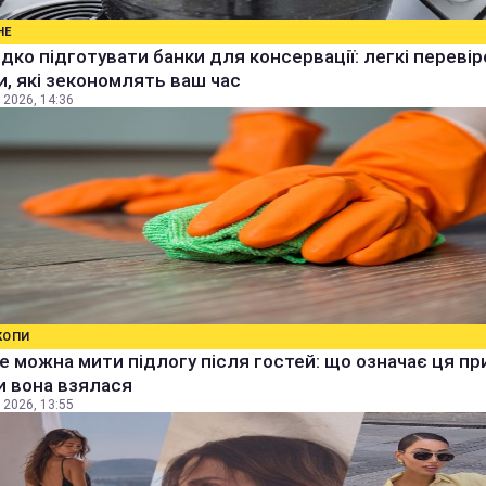
НЕ
дко підготувати банки для консервації: легкі перевір
, які зекономлять ваш час
 2026, 14:36
КОПИ
е можна мити підлогу після гостей: що означає ця п
ки вона взялася
 2026, 13:55