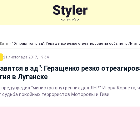
Життя
›
"Отправятся в ад": Геращенко резко отреагировал на события в Луган
21 листопада 2017, 19:54
авятся в ад": Геращенко резко отреагиров
ия в Луганске
 предупредил "министра внутренних дел ЛНР" Игоря Корнета, 
 судьба покойных террористов Моторолы и Гиви