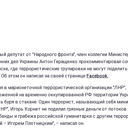
ый депутат от "Народного фронта", член коллегии Минист
нних дел Украины Антон Геращенко прокомментировал с
нске, где террористические групировки не могут поделить
. Об этом он написал на своей странице
Facebook.
ня в марионеточной террористической организации "ЛНР",
оженной на временно оккупированной РФ территории Укр
сь буря в стакане. Один террорист, называющий себя мин
НР", Игорь Корнет не поделил грязные деньги от потоков
банды и грабежа российской гуманитарки с другим терро
й – Игорем Плотницким", – написал он.