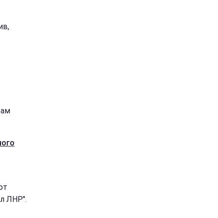
ив,
вам
ного
.
ют
л ЛНР".