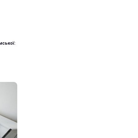
мської: