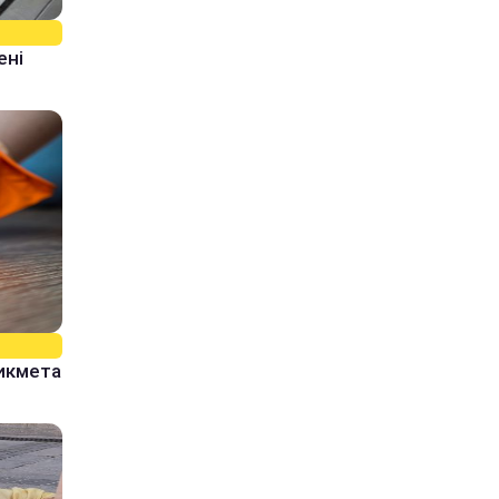
ені
рикмета