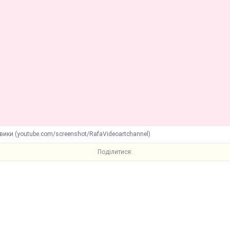
вики (youtube.com/screenshot/RafaVideoartchannel)
Поділитися: