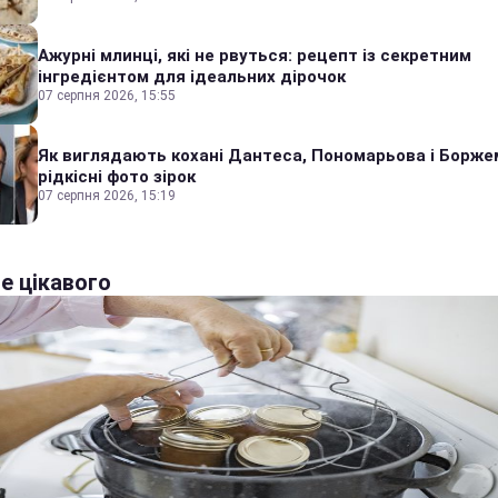
Ажурні млинці, які не рвуться: рецепт із секретним
інгредієнтом для ідеальних дірочок
07 серпня 2026, 15:55
Як виглядають кохані Дантеса, Пономарьова і Борже
рідкісні фото зірок
07 серпня 2026, 15:19
е цікавого