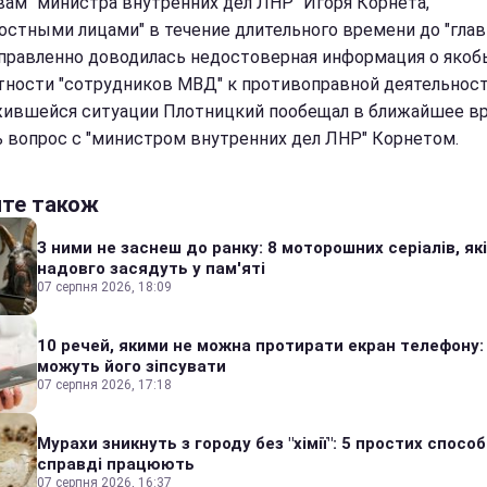
вам "министра внутренних дел ЛНР" Игоря Корнета,
остными лицами" в течение длительного времени до "гла
правленно доводилась недостоверная информация о якоб
тности "сотрудников МВД" к противоправной деятельност
жившейся ситуации Плотницкий пообещал в ближайшее в
 вопрос с "министром внутренних дел ЛНР" Корнетом.
йте також
З ними не заснеш до ранку: 8 моторошних серіалів, які
надовго засядуть у пам'яті
07 серпня 2026, 18:09
10 речей, якими не можна протирати екран телефону:
можуть його зіпсувати
07 серпня 2026, 17:18
Мурахи зникнуть з городу без "хімії": 5 простих способі
справді працюють
07 серпня 2026, 16:37