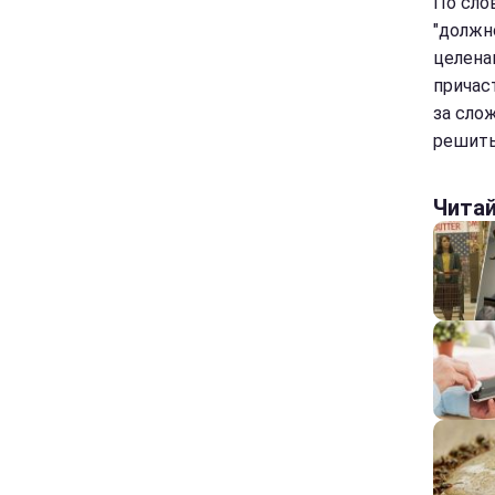
По сло
"должн
целена
причас
за сло
решить
Чита