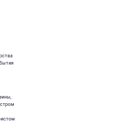
ерства
обытия
аины,
истром
ристом