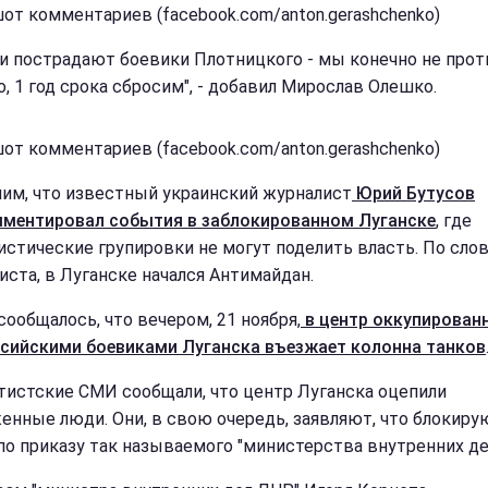
от комментариев (facebook.com/anton.gerashchenko)
ли пострадают боевики Плотницкого - мы конечно не прот
о, 1 год срока сбросим", - добавил Мирослав Олешко.
от комментариев (facebook.com/anton.gerashchenko)
им, что известный украинский журналист
Юрий Бутусов
ментировал события в заблокированном Луганске
, где
истические групировки не могут поделить власть. По сло
иста, в Луганске начался Антимайдан.
сообщалось, что вечером, 21 ноября,
в центр оккупирован
сийскими боевиками Луганска въезжает колонна танков
тистские СМИ сообщали, что центр Луганска оцепили
енные люди. Они, в свою очередь, заявляют, что блокиру
по приказу так называемого "министерства внутренних де