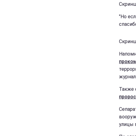
Скринш
"Но ес
спасиб
Скринш
Напомн
проком
террор
журнал
Также 
пророс
Сепара
вооруж
улицы 