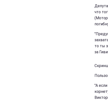
Депута
что то
(Моторо
погибн
"Преду
захват
то ты 
за Гиви
Скринш
Пользо
"А есл
корнет
Виктор