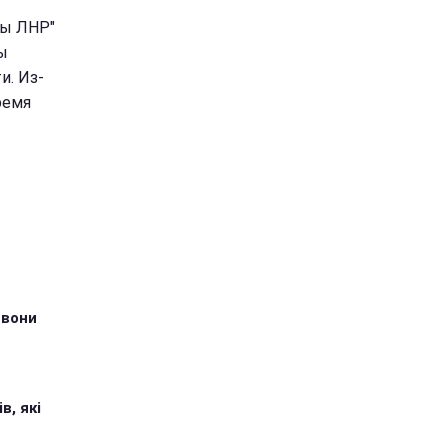
вы ЛНР"
ы
и. Из-
ремя
 вони
в, які