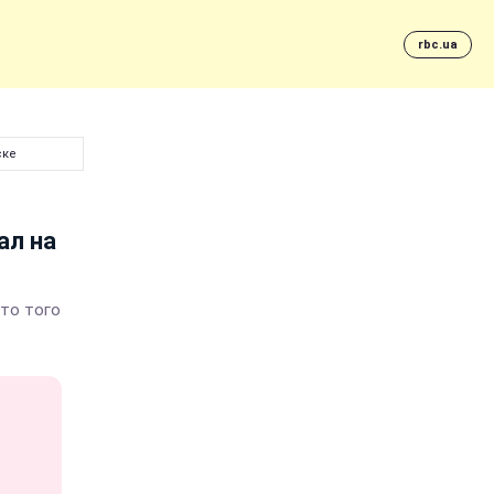
rbc.ua
ске
ал на
что того