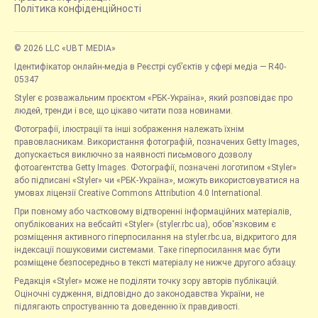
Політика конфіденційності
© 2026 LLC «UBT MEDIA»
Ідентифікатор онлайн-медіа в Реєстрі суб’єктів у сфері медіа — R40-
05347
Styler є розважальним проєктом «РБК-Україна», який розповідає про
людей, тренди і все, що цікаво читати поза новинами.
Фотографії, ілюстрації та інші зображення належать їхнім
правовласникам. Використання фотографій, позначених Getty Images,
допускається виключно за наявності письмового дозволу
фотоагентства Getty Images. Фотографії, позначені логотипом «Styler»
або підписані «Styler» чи «РБК-Україна», можуть використовуватися на
умовах ліцензії Creative Commons Attribution 4.0 International.
При повному або частковому відтворенні інформаційних матеріалів,
опублікованих на вебсайті «Styler» (styler.rbc.ua), обов'язковим є
розміщення активного гіперпосилання на styler.rbc.ua, відкритого для
індексації пошуковими системами. Таке гіперпосилання має бути
розміщене безпосередньо в тексті матеріалу не нижче другого абзацу.
Редакція «Styler» може не поділяти точку зору авторів публікацій.
Оціночні судження, відповідно до законодавства України, не
підлягають спростуванню та доведенню їх правдивості.