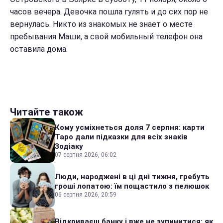
часов вечера. Девочка пошла гулять и до сих пор не
вернулась. Никто из знакомых не знает о месте
пребывания Маши, а свой мобильный телефон она
оставила дома.
Читайте також
Кому усміхнеться доля 7 серпня: карти
Таро дали підказки для всіх знаків
Зодіаку
07 серпня 2026, 06:02
Люди, народжені в ці дні тижня, гребуть
гроші лопатою: їм пощастило з пелюшок
06 серпня 2026, 20:59
Відкриваєш банку і вже не зупинитися: як