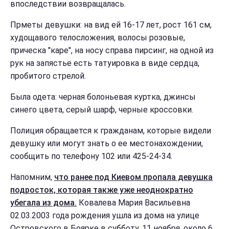
впоследствии возвращалась.
Прметы девушки: на вид ей 16-17 лет, рост 161 см,
худощавого телосложения, волосы розовые,
прическа "каре", на носу справа пирсинг, на одной из
рук на запястье есть татуировка в виде сердца,
пробитого стрелой.
Была одета: черная болоньевая куртка, джинсы
синего цвета, серый шарф, черные кроссовки.
Полиция обращается к гражданам, которые видели
девушку или могут знать о ее местонахождении,
сообщить по телефону 102 или 425-24-34.
Напомним,
что ранее под Киевом пропала девушка
подросток, которая также уже неоднократно
убегала из дома.
Ковалева Мария Васильевна
02.03.2003 года рождения ушла из дома на улице
Островского в Боярке в субботу, 11 ноября, около 6