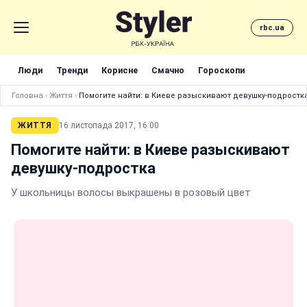
rbc.ua
Люди
Тренди
Корисне
Смачно
Гороскопи
Головна
›
Життя
›
Помогите найти: в Киеве разыскивают девушку-подростк
ЖИТТЯ
16 листопада 2017, 16:00
Помогите найти: в Киеве разыскивают
девушку-подростка
У школьницы волосы выкрашены в розовый цвет