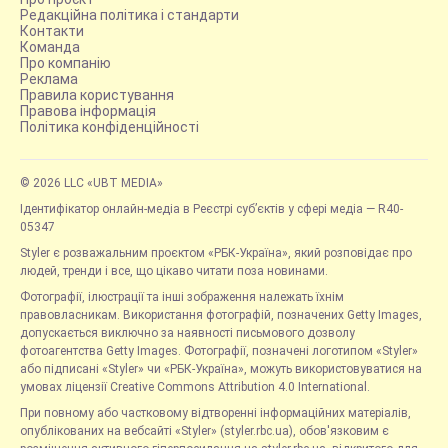
Редакційна політика і стандарти
Контакти
Команда
Про компанію
Реклама
Правила користування
Правова інформація
Політика конфіденційності
© 2026 LLC «UBT MEDIA»
Ідентифікатор онлайн-медіа в Реєстрі суб’єктів у сфері медіа — R40-
05347
Styler є розважальним проєктом «РБК-Україна», який розповідає про
людей, тренди і все, що цікаво читати поза новинами.
Фотографії, ілюстрації та інші зображення належать їхнім
правовласникам. Використання фотографій, позначених Getty Images,
допускається виключно за наявності письмового дозволу
фотоагентства Getty Images. Фотографії, позначені логотипом «Styler»
або підписані «Styler» чи «РБК-Україна», можуть використовуватися на
умовах ліцензії Creative Commons Attribution 4.0 International.
При повному або частковому відтворенні інформаційних матеріалів,
опублікованих на вебсайті «Styler» (styler.rbc.ua), обов'язковим є