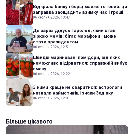
Відкрила банку і борщ майже готовий: ця
заправка заощадить взимку час і гроші
06 серпня 2026, 13:47
Де зараз дідусь Гарольд, який став
зіркою мемів: бігає марафони і може
стати президентом
06 серпня 2026, 12:51
Швидкі мариновані помідори, від яких
неможливо відірватися: справжній вибух
смаку
06 серпня 2026, 12:22
З ними краще не сваритися: астрологи
назвали наймстивіші знаки Зодіаку
06 серпня 2026, 12:01
Більше цікавого