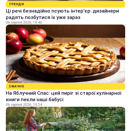
ТРЕНДИ
Ці речі безнадійно псують інтер'єр: дизайнери
радять позбутися їх уже зараз
06 серпня 2026, 10:40
СМАЧНО
На Яблучний Спас: цей пиріг зі старої кулінарної
книги пекли наші бабусі
06 серпня 2026, 10:24