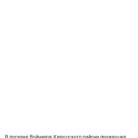
В поселке Войнилов Калушского района произошел