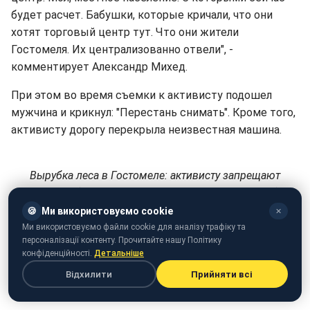
будет расчет. Бабушки, которые кричали, что они
хотят торговый центр тут. Что они жители
Гостомеля. Их централизованно отвели", -
комментирует Александр Михед.
При этом во время съемки к активисту подошел
мужчина и крикнул: "Перестань снимать". Кроме того,
активисту дорогу перекрыла неизвестная машина.
Вырубка леса в Гостомеле: активисту запрещают
снимать (видео: facebook.com/oleksandr.mykhed)
🍪
Ми використовуємо cookie
✕
Напомним, ранее STYLER писал, как
с Украины
Ми використовуємо файли cookie для аналізу трафіку та
целыми эшелонами вывозят лес
. В сети даже
персоналізації контенту. Прочитайте нашу Політику
конфіденційності.
Детальніше
появилось соответствующее видео.
Відхилити
Прийняти всі