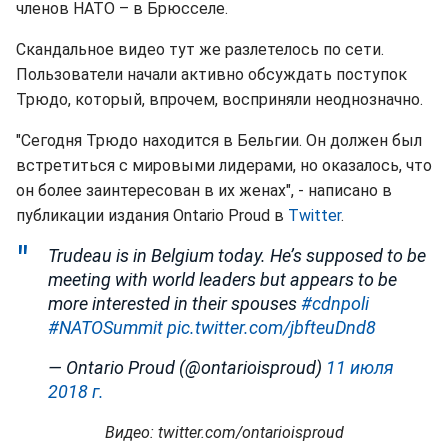
членов НАТО – в Брюсселе.
Скандальное видео тут же разлетелось по сети.
Пользователи начали активно обсуждать поступок
Трюдо, который, впрочем, восприняли неоднозначно.
"Сегодня Трюдо находится в Бельгии. Он должен был
встретиться с мировыми лидерами, но оказалось, что
он более заинтересован в их женах", - написано в
публикации издания Ontario Proud в
Twitter
.
Trudeau is in Belgium today. He’s supposed to be
meeting with world leaders but appears to be
more interested in their spouses
#cdnpoli
#NATOSummit
pic.twitter.com/jbfteuDnd8
— Ontario Proud (@ontarioisproud)
11 июля
2018 г.
Видео: twitter.com/ontarioisproud