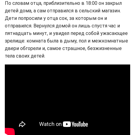
По словам отца, приблизительно в 18:00 он закрыл
детей дома, а сам отправился в сельский магазин.
Дети попросили у отца сок, за которым он и
отправился. Вернулся домой он лишь спустя час и
пятнадцать минут, и увидел перед собой ужасающее
зрелище: комната была в дыму, пол и межкомнатные
двери обгорели и, самое страшное, безжизненные
тела своих детей.