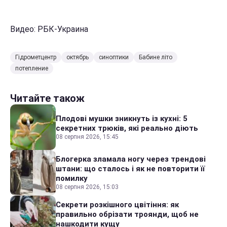
Видео: РБК-Украина
Гідрометцентр
октябрь
синоптики
Бабине літо
потепление
Читайте також
Плодові мушки зникнуть із кухні: 5
секретних трюків, які реально діють
08 серпня 2026, 15:45
Блогерка зламала ногу через трендові
штани: що сталось і як не повторити її
помилку
08 серпня 2026, 15:03
Секрети розкішного цвітіння: як
правильно обрізати троянди, щоб не
нашкодити кущу