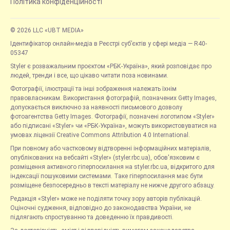
Політика конфіденційності
© 2026 LLC «UBT MEDIA»
Ідентифікатор онлайн-медіа в Реєстрі суб’єктів у сфері медіа — R40-
05347
Styler є розважальним проєктом «РБК-Україна», який розповідає про
людей, тренди і все, що цікаво читати поза новинами.
Фотографії, ілюстрації та інші зображення належать їхнім
правовласникам. Використання фотографій, позначених Getty Images,
допускається виключно за наявності письмового дозволу
фотоагентства Getty Images. Фотографії, позначені логотипом «Styler»
або підписані «Styler» чи «РБК-Україна», можуть використовуватися на
умовах ліцензії Creative Commons Attribution 4.0 International.
При повному або частковому відтворенні інформаційних матеріалів,
опублікованих на вебсайті «Styler» (styler.rbc.ua), обов'язковим є
розміщення активного гіперпосилання на styler.rbc.ua, відкритого для
індексації пошуковими системами. Таке гіперпосилання має бути
розміщене безпосередньо в тексті матеріалу не нижче другого абзацу.
Редакція «Styler» може не поділяти точку зору авторів публікацій.
Оціночні судження, відповідно до законодавства України, не
підлягають спростуванню та доведенню їх правдивості.