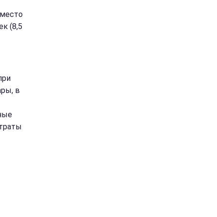
 место
к (8,5
при
ры, в
ные
атраты