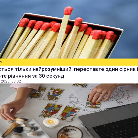
И
ться тільки найрозумніший: переставте один сірник і
те рівняння за 30 секунд
 2026, 08:02