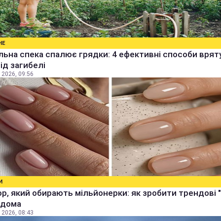
НЕ
ьна спека спалює грядки: 4 ефективні способи врят
від загибелі
 2026, 09:56
И
р, який обирають мільйонерки: як зробити трендові "
 вдома
 2026, 08:43