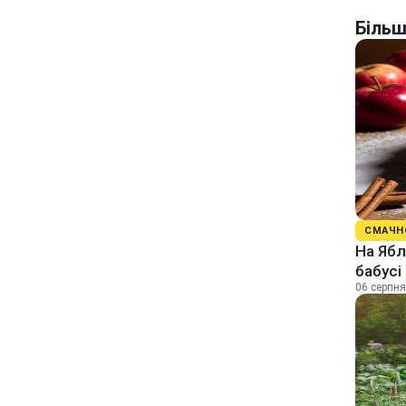
Більш
СМАЧН
На Ябл
бабусі
06 серпня