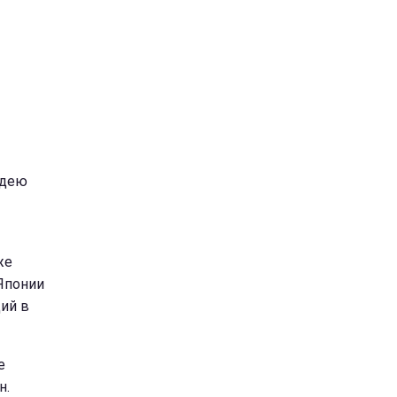
идею
же
Японии
ий в
е
н.