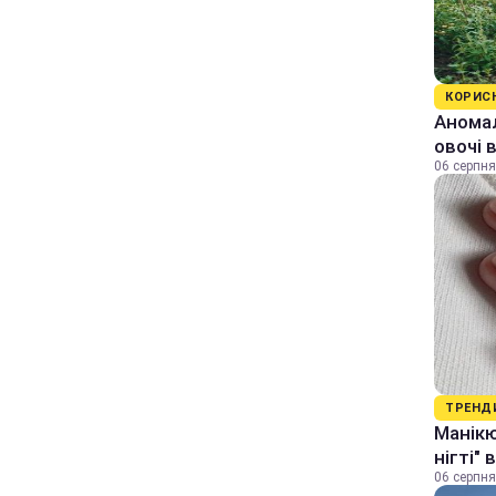
КОРИС
Аномал
овочі 
06 серпня
ТРЕНД
Манікю
нігті"
06 серпня