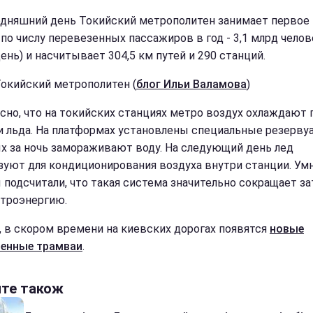
одняшний день Токийский метрополитен занимает первое
по числу перевезенных пассажиров в год - 3,1 млрд челове
ень) и насчитывает 304,5 км путей и 290 станций.
Токийский метрополитен (
блог Ильи Валамова
)
сно, что на токийских станциях метро воздух
охлаждают
 льда. На платформах установлены специальные резервуа
х за ночь замораживают воду. На следующий день лед
зуют для кондиционирования воздуха внутри станции. Ум
 подсчитали, что такая система значительно сокращает з
ктроэнергию.
, в скором времени на киевских дорогах появятся
новые
енные трамваи
.
йте також