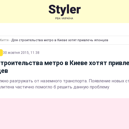
Життя
›
Для строительства метро в Киеве хотят привлечь японцев
30 жовтня 2015, 11:38
троительства метро в Киеве хотят привл
цев
ужно разгружать от наземного транспорта. Появление новых с
литена частично помогло б решить данную проблему