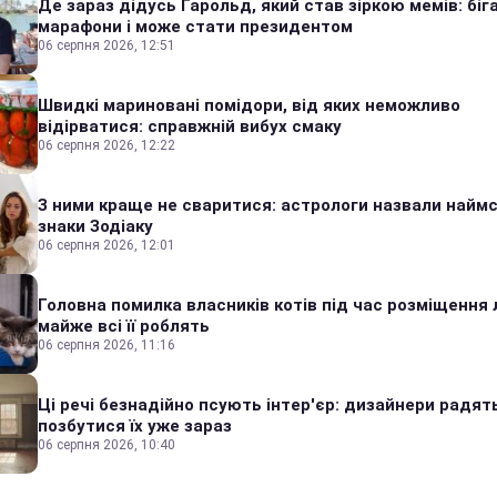
Де зараз дідусь Гарольд, який став зіркою мемів: біг
марафони і може стати президентом
06 серпня 2026, 12:51
Швидкі мариновані помідори, від яких неможливо
відірватися: справжній вибух смаку
06 серпня 2026, 12:22
З ними краще не сваритися: астрологи назвали наймс
знаки Зодіаку
06 серпня 2026, 12:01
Головна помилка власників котів під час розміщення 
майже всі її роблять
06 серпня 2026, 11:16
Ці речі безнадійно псують інтер'єр: дизайнери радят
позбутися їх уже зараз
06 серпня 2026, 10:40