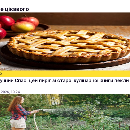
е цікавого
О
учний Спас: цей пиріг зі старої кулінарної книги пекли
 2026, 10:24