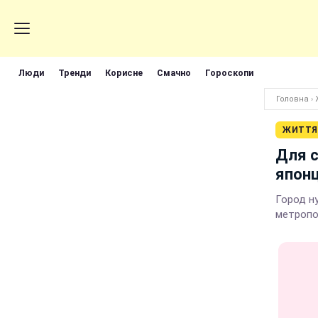
Люди
Тренди
Корисне
Смачно
Гороскопи
Головна
›
ЖИТТЯ
Для с
япон
Город н
метропо