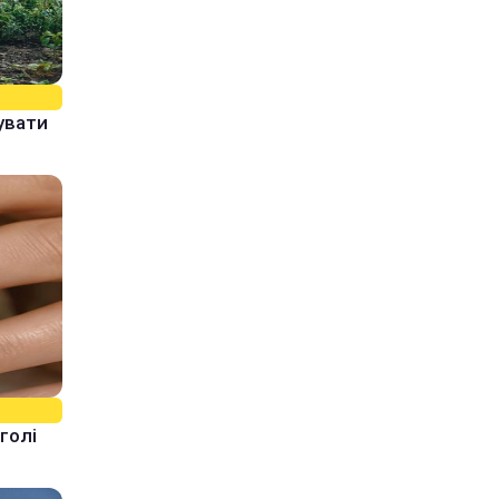
увати
голі