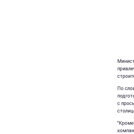
Минист
привле
строит
По сло
подгот
с прос
столиц
"Кроме
компан