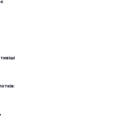
ає
тивіші
лотків:
ь