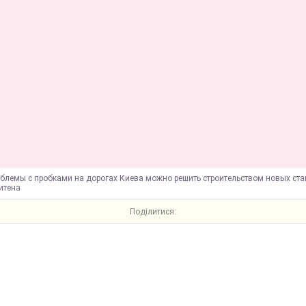
облемы с пробками на дорогах Киева можно решить строительством новых ст
итена
Поділитися: