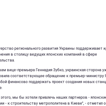
ерство регионального развития Украины поддерживает 
чения в столицу ведущих японских компаний в сфере
ельства.
вам вице-премьера Геннадия Зубко, украинская сторона у
овила соответствующее обращение к премьер-министру 
ьбой
финансово
поддержать проект создания новых станц
е.
 этого, мы бы хотели привлечь наших партнеров - японски
ии - к строительству метрополитена в Киеве", - отметил о