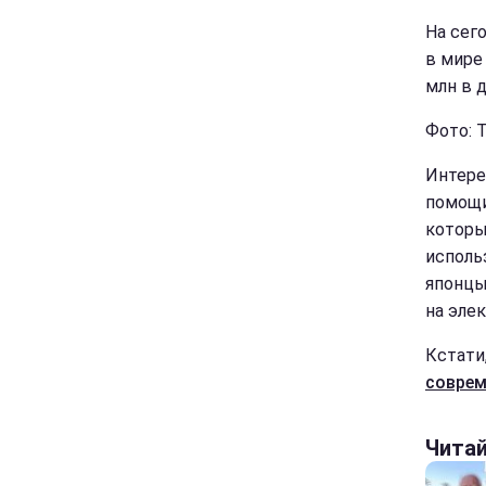
На сег
в мире 
млн в д
Фото: 
Интере
помощи
которы
исполь
японцы
на эле
Кстати
соврем
Чита