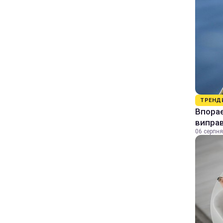
ТРЕНД
Впорає
виправ
06 серпня