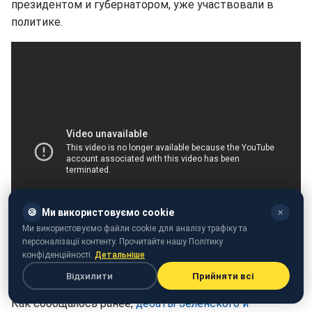
президентом и губернатором, уже участвовали в
политике.
🍪
Ми використовуємо cookie
✕
Ми використовуємо файли cookie для аналізу трафіку та
персоналізації контенту. Прочитайте нашу Політику
конфіденційності.
Детальніше
Видео: YouTube / Телеканал ZIK
Відхилити
Прийняти всі
Как сообщалось ранее,
дебаты Зеленского и