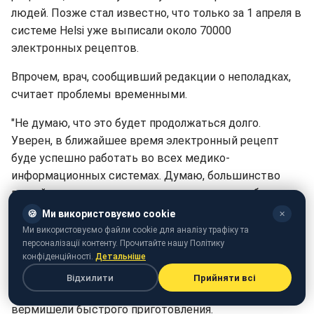
людей. Позже стал известно, что только за 1 апреля в
системе Helsi уже выписали около 70000
электронных рецептов.
Впрочем, врач, сообщивший редакции о неполадках,
считает проблемы временными.
"Не думаю, что это будет продолжаться долго.
Уверен, в ближайшее время электронный рецепт
буде успешно работать во всех медико-
информационных системах. Думаю, большинство
людей уже давно готовы к тому, что рецепт будет
электронным. Также я вижу серьезный запрос на это
🍪
Ми використовуємо cookie
✕
от киевлян", - уверен он.
Ми використовуємо файли cookie для аналізу трафіку та
персоналізації контенту. Прочитайте нашу Політику
Напомним, ранее Уляна Супрун рассказала о
конфіденційності.
Детальніше
серьезной
опасности для здоровья глутамата натрия
,
Відхилити
Прийняти всі
который содержится в китайской пище, чипсах и
вермишели быстрого приготовления.