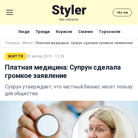
rbc.ua
Люди
Тренди
Корисне
Смачно
Гороскопи
Головна
›
Життя
›
Платная медицина: Супрун сделала громкое заявление
ЖИТТЯ
02 квітня 2019 · 13:29
Платная медицина: Супрун сделала
громкое заявление
Супрун утверждает, что частный бизнес несет пользу
для общества