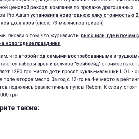
ной ценовой рекорд: компания по продаже драгоценных
ов Pro Aurum
установила новогоднюю елку стоимостью 2
нов долларов
(около 73 миллионов гривен).
мы писали о том, что журналисты
выяснили, где и почем 
на новогодние праздники
.
им, что
второй год самыми востребованными игрушкам
таются наборы арен и волчков "Бейблейд" стоимость кот
ляет 1280 грн. Часто дети просят куклы-малышки L.O.L - о
в топе второе место. За год с 12-го на 4-е место в рейтин
тов поднялись реалистичные пупсы Reborn. К слову, стоят
000 грн.
рите также: