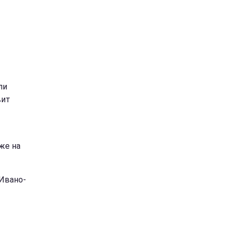
ли
вит
же на
 Ивано-