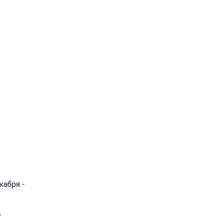
кабря -
т