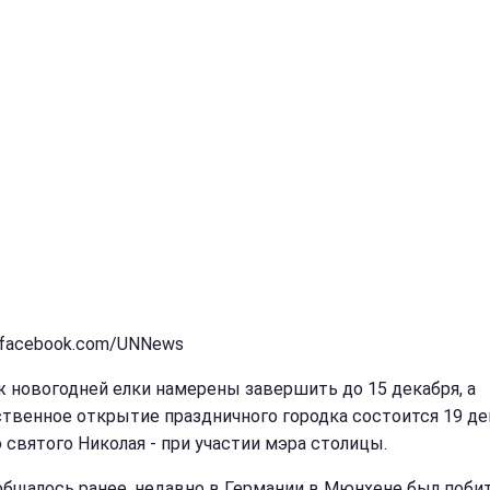
 facebook.com/UNNews
 новогодней елки намерены завершить до 15 декабря, а
твенное открытие праздничного городка состоится 19 де
 святого Николая - при участии мэра столицы.
общалось ранее, недавно в Германии в Мюнхене был поби