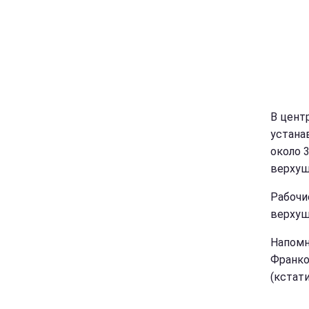
В цент
устана
около 
верхуш
Рабочи
верхуш
Напомн
Франко
(кстати