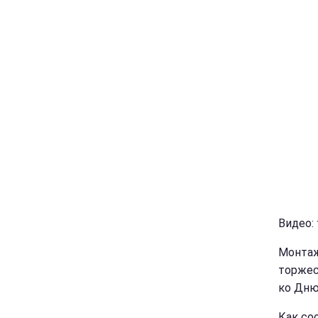
Видео:
Монтаж
торжес
ко Дню
Как со