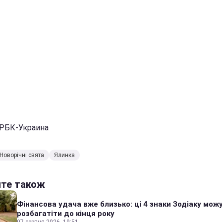
 РБК-Украина
Новорічні свята
Ялинка
йте також
Фінансова удача вже близько: ці 4 знаки Зодіаку мож
розбагатіти до кінця року