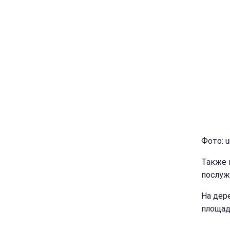
Фото: u
Также 
послуж
На дер
площад