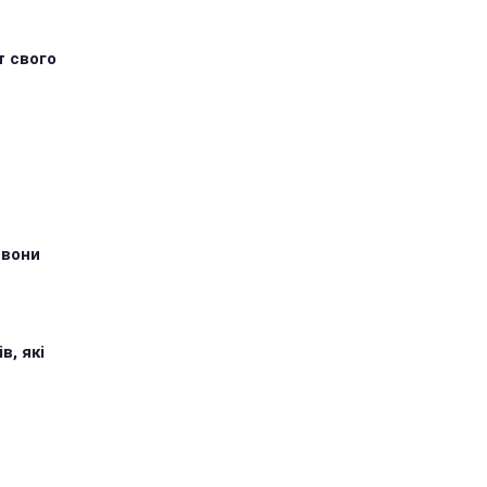
т свого
 вони
в, які