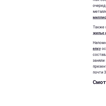
очеред
металл
миллио
Также 
жилье 
Напомн
елку
ос
состав
заняли 
презен
почти 3
Смот