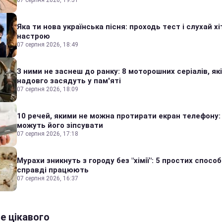
07 серпня 2026, 19:51
Яка ти нова українська пісня: проходь тест і слухай хі
настрою
07 серпня 2026, 18:49
З ними не заснеш до ранку: 8 моторошних серіалів, які
надовго засядуть у пам'яті
07 серпня 2026, 18:09
10 речей, якими не можна протирати екран телефону:
можуть його зіпсувати
07 серпня 2026, 17:18
Мурахи зникнуть з городу без "хімії": 5 простих способі
справді працюють
07 серпня 2026, 16:37
е цікавого