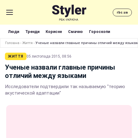
rbc.ua
Люди
Тренди
Корисне
Смачно
Гороскопи
Головна
›
Життя
›
Ученые назвали главные причины отличий между языка
ЖИТТЯ
05 листопада 2015, 08:56
Ученые назвали главные причины
отличий между языками
Исследователи подтвердили так называемую "теорию
акустической адаптации"