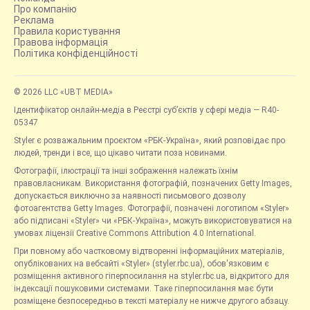
Про компанію
Реклама
Правила користування
Правова інформація
Політика конфіденційності
© 2026 LLC «UBT MEDIA»
Ідентифікатор онлайн-медіа в Реєстрі суб’єктів у сфері медіа — R40-
05347
Styler є розважальним проєктом «РБК-Україна», який розповідає про
людей, тренди і все, що цікаво читати поза новинами.
Фотографії, ілюстрації та інші зображення належать їхнім
правовласникам. Використання фотографій, позначених Getty Images,
допускається виключно за наявності письмового дозволу
фотоагентства Getty Images. Фотографії, позначені логотипом «Styler»
або підписані «Styler» чи «РБК-Україна», можуть використовуватися на
умовах ліцензії Creative Commons Attribution 4.0 International.
При повному або частковому відтворенні інформаційних матеріалів,
опублікованих на вебсайті «Styler» (styler.rbc.ua), обов'язковим є
розміщення активного гіперпосилання на styler.rbc.ua, відкритого для
індексації пошуковими системами. Таке гіперпосилання має бути
розміщене безпосередньо в тексті матеріалу не нижче другого абзацу.