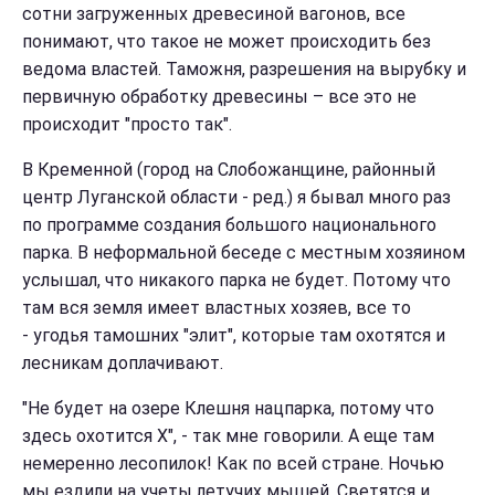
сотни загруженных древесиной вагонов, все
понимают, что такое не может происходить без
ведома властей. Таможня, разрешения на вырубку и
первичную обработку древесины – все это не
происходит "просто так".
В Кременной
(город на Слобожанщине, районный
центр Луганской области - ред.) я бывал много раз
по программе создания большого национального
парка. В неформальной беседе с местным хозяином
услышал, что никакого парка не будет. Потому что
там вся земля имеет властных хозяев, все то
- угодья тамошних "элит", которые там охотятся и
лесникам доплачивают.
"Не будет на озере Клешня нацпарка, потому что
здесь охотится Х", - так мне говорили. А еще там
немеренно лесопилок! Как по всей стране. Ночью
мы ездили на учеты летучих мышей. Светятся и