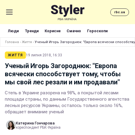
rbc.ua
Люди
Тренди
Корисне
Смачно
Гороскопи
Головна
›
Життя
›
Ученый Игорь Загороднюк: "Европа всячески способствуе
ЖИТТЯ
19 липня 2018, 16:33
Ученый Игорь Загороднюк: "Европа
всячески способствует тому, чтобы
мы свой лес резали и им продавали"
Степь в Украине разорена на 98%, а покрытой лесами
площади страны, по данным Государственного агентства
лесных ресурсов Украины, осталось только около 16%,
обращает внимание ученый
Катерина Гончарова
кореспондент РБК-Україна