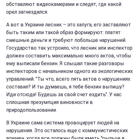
обставляют видеокамерами и следят, где какой
орел загнездился.
А вот в Украине лесник – это хапуга, его заставляют
быть таким или такой образ формируют: платят
смешные деньги и требуют побольше нарушений.
Государство так устроило, что лесник или инспектор
должен составить максимально много актов, чтобы
ему выписали бензин. Я слышал такие разговоры
инспекторов с начальником одного из экологических
управлений: "Ты что, всего пять актов о нарушениях
составил? И ты думаешь, я тебе бензин выпишу?
Иди отсюда! Будешь за свой счет ездить".
У нас
сплошная презумпция виновности в
природопользовании.
В Украине сама система провоцирует людей на
нарушения. Это осталось еще
с коммунистических
времен, когда все должны были иметь "рыльце в