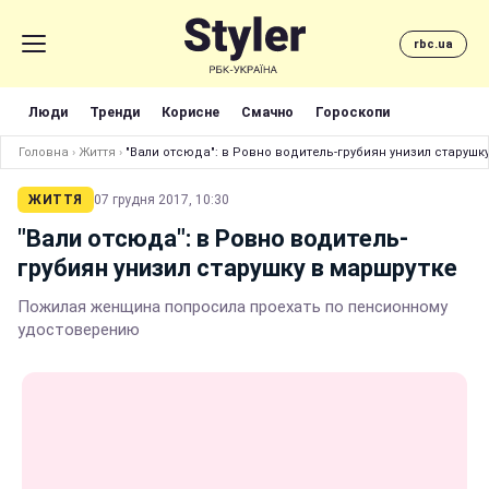
rbc.ua
Люди
Тренди
Корисне
Смачно
Гороскопи
Головна
›
Життя
›
"Вали отсюда": в Ровно водитель-грубиян унизил старушк
ЖИТТЯ
07 грудня 2017, 10:30
"Вали отсюда": в Ровно водитель-
грубиян унизил старушку в маршрутке
Пожилая женщина попросила проехать по пенсионному
удостоверению