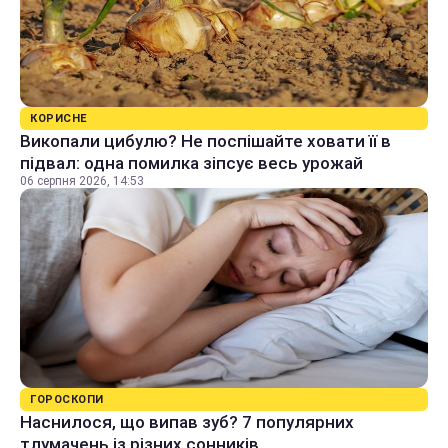
КОРИСНЕ
Викопали цибулю? Не поспішайте ховати її в
підвал: одна помилка зіпсує весь урожай
06 серпня 2026, 14:53
ГОРОСКОПИ
Наснилося, що випав зуб? 7 популярних
тлумачень із різних сонників