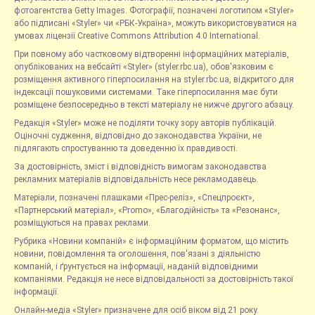
фотоагентства Getty Images. Фотографії, позначені логотипом «Styler»
або підписані «Styler» чи «РБК-Україна», можуть використовуватися на
умовах ліцензії Creative Commons Attribution 4.0 International.
При повному або частковому відтворенні інформаційних матеріалів,
опублікованих на вебсайті «Styler» (styler.rbc.ua), обов'язковим є
розміщення активного гіперпосилання на styler.rbc.ua, відкритого для
індексації пошуковими системами. Таке гіперпосилання має бути
розміщене безпосередньо в тексті матеріалу не нижче другого абзацу.
Редакція «Styler» може не поділяти точку зору авторів публікацій.
Оціночні судження, відповідно до законодавства України, не
підлягають спростуванню та доведенню їх правдивості.
За достовірність, зміст і відповідність вимогам законодавства
рекламних матеріалів відповідальність несе рекламодавець.
Матеріали, позначені плашками «Прес-реліз», «Спецпроєкт»,
«Партнерський матеріал», «Promo», «Благодійність» та «Резонанс»,
розміщуються на правах реклами.
Рубрика «Новини компаній» є інформаційним форматом, що містить
новини, повідомлення та оголошення, пов'язані з діяльністю
компаній, і ґрунтується на інформації, наданій відповідними
компаніями. Редакція не несе відповідальності за достовірність такої
інформації.
Онлайн-медіа «Styler» призначене для осіб віком від 21 року.