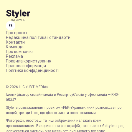
FB
Про проєкт
Редакційна політика і стандарти
Контакти
Команда
Про компанію
Реклама
Правила користування
Правова інформація
Політика конфіденційності
© 2026 LLC «UBT MEDIA»
Ідентифікатор онлайн-медіа в Реєстрі суб’єктів у сфері медіа — R40-
05347
Styler є розважальним проєктом «РБК-Україна», який розповідає про
людей, тренди і все, що цікаво читати поза новинами.
Фотографії, ілюстрації та інші зображення належать їхнім
правовласникам. Використання фотографій, позначених Getty Images,
допускається виключно за наявності письмового дозволу