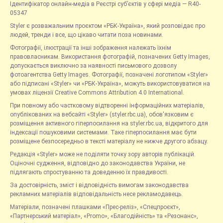
Ідентифікатор онлайн-медіа в Реєстрі суб’єктів у сфері медіа — R40-
05347
Styler є розважальним проєктом «РБК-Україна», який розповідає про
людей, тренди і все, що цікаво читати поза новинами.
Фотографії, ілюстрації та інші зображення належать їхнім
правовласникам. Використання фотографій, позначених Getty Images,
допускається виключно за наявності письмового дозволу
фотоагентства Getty Images. Фотографії, позначені логотипом «Styler»
або підписані «Styler» чи «РБК-Україна», можуть використовуватися на
умовах ліцензії Creative Commons Attribution 4.0 International.
При повному або частковому відтворенні інформаційних матеріалів,
опублікованих на вебсайті «Styler» (styler.rbc.ua), обов'язковим є
розміщення активного гіперпосилання на styler.rbc.ua, відкритого для
індексації пошуковими системами. Таке гіперпосилання має бути
розміщене безпосередньо в тексті матеріалу не нижче другого абзацу.
Редакція «Styler» може не поділяти точку зору авторів публікацій.
Оціночні судження, відповідно до законодавства України, не
підлягають спростуванню та доведенню їх правдивості.
За достовірність, зміст і відповідність вимогам законодавства
рекламних матеріалів відповідальність несе рекламодавець.
Матеріали, позначені плашками «Прес-реліз», «Спецпроєкт»,
«Партнерський матеріал», «Promo», «Благодійність» та «Резонанс»,