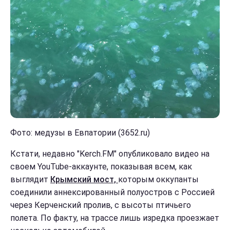
Фото: медузы в Евпатории (3652.ru)
Кстати, недавно "Kerch.FM" опубликовало видео на
своем YouTube-аккаунте, показывая всем, как
выглядит
Крымский мост,
которым оккупанты
соединили аннексированный полуостров с Россией
через Керченский пролив, с высоты птичьего
полета. По факту, на трассе лишь изредка проезжает