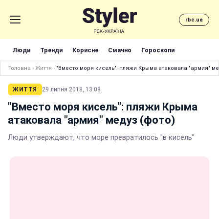
rbc.ua
Люди
Тренди
Корисне
Смачно
Гороскопи
Головна
›
Життя
›
"Вместо моря кисель": пляжи Крыма атаковала "армия" ме
ЖИТТЯ
29 липня 2018, 13:08
"Вместо моря кисель": пляжи Крыма
атаковала "армия" медуз (фото)
Люди утверждают, что море превратилось "в кисель"