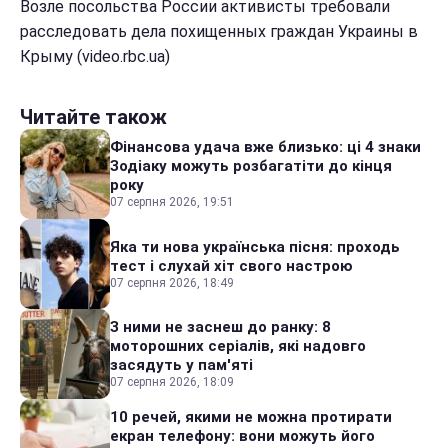
Возле посольства России активисты требовали
расследовать дела похищенных граждан Украины в
Крыму (video.rbc.ua)
Читайте також
Фінансова удача вже близько: ці 4 знаки
Зодіаку можуть розбагатіти до кінця
року
07 серпня 2026, 19:51
Яка ти нова українська пісня: проходь
тест і слухай хіт свого настрою
07 серпня 2026, 18:49
З ними не заснеш до ранку: 8
моторошних серіалів, які надовго
засядуть у пам'яті
07 серпня 2026, 18:09
10 речей, якими не можна протирати
екран телефону: вони можуть його