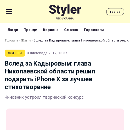
rbc.ua
Люди
Тренди
Корисне
Смачно
Гороскопи
Головна
›
Життя
›
Вслед за Кадыровым: глава Николаевской области решил
ЖИТТЯ
13 листопада 2017, 18:37
Вслед за Кадыровым: глава
Николаевской области решил
подарить iPhone X за лучшее
стихотворение
Чиновник устроил творческий конкурс