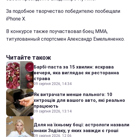
За подобное творчество победителю пообещали
iPhone X.
В конкурсе также поучаствовал боец ММА,
титулованный спортсмен Александр Емельяненко.
Читайте також
Барбі-паста за 15 хвилин: яскрава
вечеря, яка виглядає як ресторанна
страва
09 серпня 2026, 14:34
Як витрачати менше пального: 10
хитрощів для вашого авто, які реально
працюють
09 серпня 2026, 13:14
Доля на їхньому боці: астрологи назвали
знаки Зодіаку, у яких завжди є гроші
09 серпня 2026, 12:06