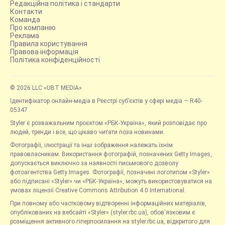
Редакційна політика і стандарти
Контакти
Команда
Про компанію
Реклама
Правила користування
Правова інформація
Політика конфіденційності
© 2026 LLC «UBT MEDIA»
Ідентифікатор онлайн-медіа в Реєстрі суб’єктів у сфері медіа — R40-
05347
Styler є розважальним проєктом «РБК-Україна», який розповідає про
людей, тренди і все, що цікаво читати поза новинами.
Фотографії, ілюстрації та інші зображення належать їхнім
правовласникам. Використання фотографій, позначених Getty Images,
допускається виключно за наявності письмового дозволу
фотоагентства Getty Images. Фотографії, позначені логотипом «Styler»
або підписані «Styler» чи «РБК-Україна», можуть використовуватися на
умовах ліцензії Creative Commons Attribution 4.0 International.
При повному або частковому відтворенні інформаційних матеріалів,
опублікованих на вебсайті «Styler» (styler.rbc.ua), обов'язковим є
розміщення активного гіперпосилання на styler.rbc.ua, відкритого для