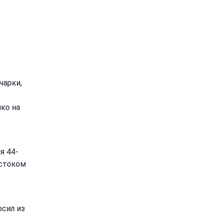
чарки,
ко на
2
я 44-
естоком
сил из