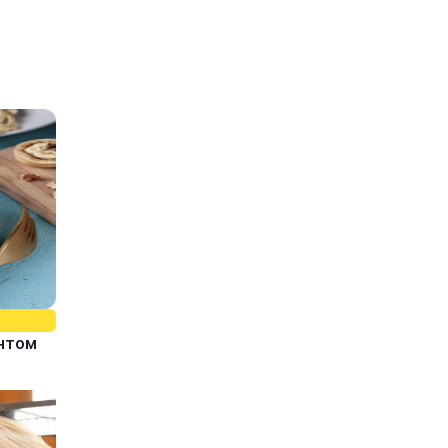
єнтом