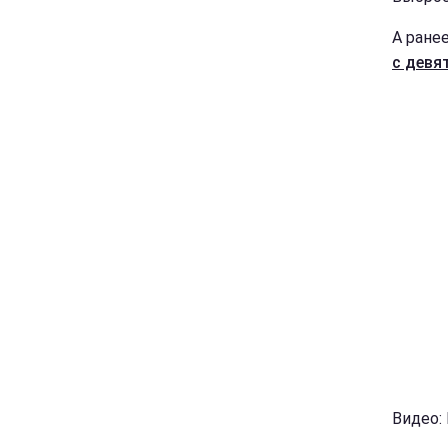
А ране
с девя
Видео: