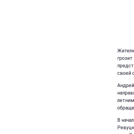
Жителю
грозит
предст
своей 
Андрей
направ
летним
обраще
В нача
Ревуцк