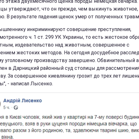
-го этажа двухмесячного щенка породы немецкая овчарка.
цы утверждают, что он прежде, чем выкинуть животное,
ю. В результате падения щенок умер от полученных травм
ышленнику инкриминируют совершение преступления,
мотренного ч. 1 ст. 299 УК Украины, то есть жестокое об
тным, издевательство над животным, совершенное с
ением жестоких методов. На сегодня досудебное рассле
му уголовному производству завершено. Обвинительный а
лен в Дарницкий районный суд столицы для рассмотрения
ву. За совершенное киевлянину грозит до трех лет лишен
ы", - написал Лысенко.