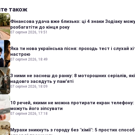
йте також
Фінансова удача вже близько: ці 4 знаки Зодіаку мож
розбагатіти до кінця року
07 серпня 2026, 19:51
Яка ти нова українська пісня: проходь тест і слухай хі
настрою
07 серпня 2026, 18:49
З ними не заснеш до ранку: 8 моторошних серіалів, які
надовго засядуть у пам'яті
07 серпня 2026, 18:09
10 речей, якими не можна протирати екран телефону:
можуть його зіпсувати
07 серпня 2026, 17:18
Мурахи зникнуть з городу без "хімії": 5 простих способі