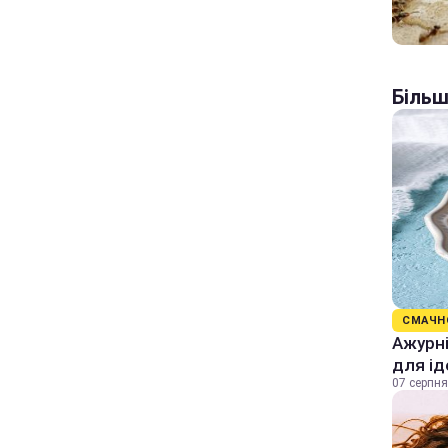
Більш
СМАЧН
Ажурні
для ід
07 серпня