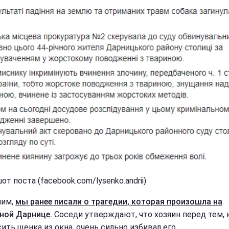
т поста (facebook.com/lysenko.andrii)
ним,
мы ранее писали о трагедии, которая произошла на
ной Дарнице.
Соседи утверждают, что хозяин перед тем, 
ить щенка из окна, очень сильно избивал его.