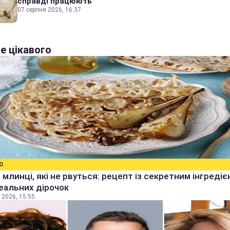
справді працюють
07 серпня 2026, 16:37
е цікавого
О
 млинці, які не рвуться: рецепт із секретним інгреді
еальних дірочок
 2026, 15:55