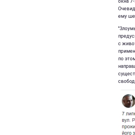
окна 7
Очевид
ему ше
"Злоум
предус
с живо
примен
по это
направ
сущест
свобод