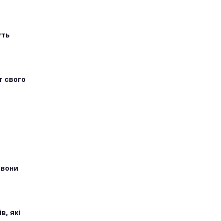
уть
т свого
 вони
в, які