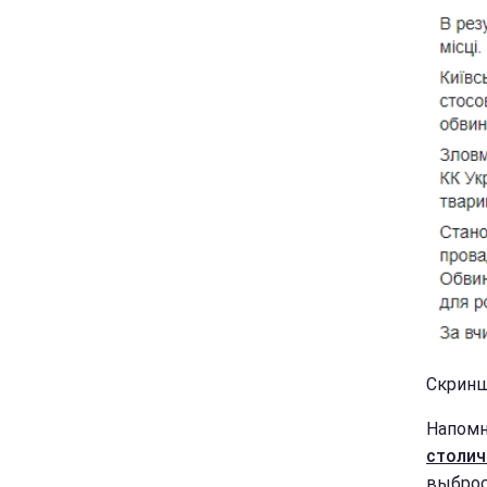
Скриншо
Напом
столич
выброс