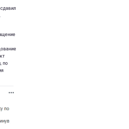
 сдавил
.
ращение
дование
кт
, по
ия