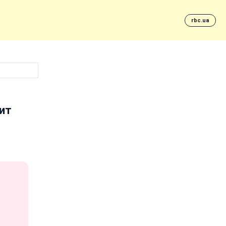
rbc.ua
ит