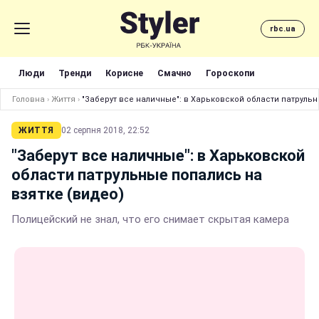
rbc.ua
Люди
Тренди
Корисне
Смачно
Гороскопи
Головна
›
Життя
›
"Заберут все наличные": в Харьковской области патрульн
ЖИТТЯ
02 серпня 2018, 22:52
"Заберут все наличные": в Харьковской
области патрульные попались на
взятке (видео)
Полицейский не знал, что его снимает скрытая камера