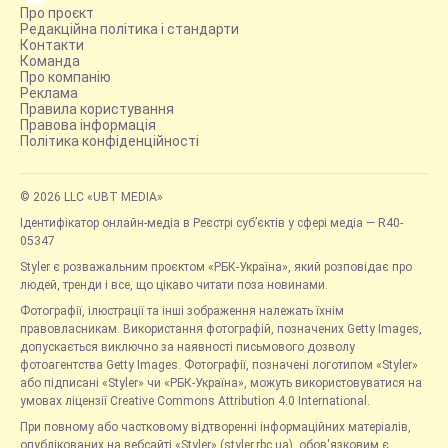
Про проєкт
Редакційна політика і стандарти
Контакти
Команда
Про компанію
Реклама
Правила користування
Правова інформація
Політика конфіденційності
© 2026 LLC «UBT MEDIA»
Ідентифікатор онлайн-медіа в Реєстрі суб’єктів у сфері медіа — R40-
05347
Styler є розважальним проєктом «РБК-Україна», який розповідає про
людей, тренди і все, що цікаво читати поза новинами.
Фотографії, ілюстрації та інші зображення належать їхнім
правовласникам. Використання фотографій, позначених Getty Images,
допускається виключно за наявності письмового дозволу
фотоагентства Getty Images. Фотографії, позначені логотипом «Styler»
або підписані «Styler» чи «РБК-Україна», можуть використовуватися на
умовах ліцензії Creative Commons Attribution 4.0 International.
При повному або частковому відтворенні інформаційних матеріалів,
опублікованих на вебсайті «Styler» (styler.rbc.ua), обов'язковим є