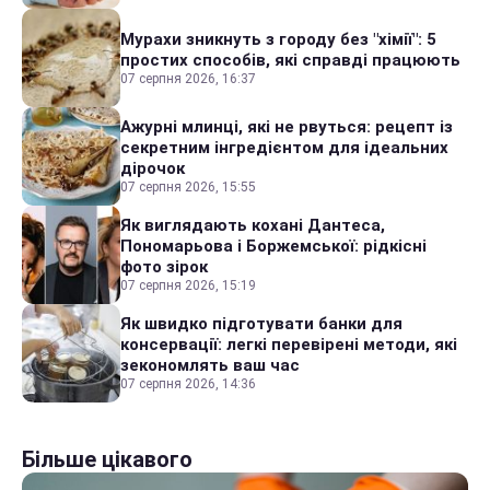
Мурахи зникнуть з городу без "хімії": 5
простих способів, які справді працюють
07 серпня 2026, 16:37
Ажурні млинці, які не рвуться: рецепт із
секретним інгредієнтом для ідеальних
дірочок
07 серпня 2026, 15:55
Як виглядають кохані Дантеса,
Пономарьова і Боржемської: рідкісні
фото зірок
07 серпня 2026, 15:19
Як швидко підготувати банки для
консервації: легкі перевірені методи, які
зекономлять ваш час
07 серпня 2026, 14:36
Більше цікавого