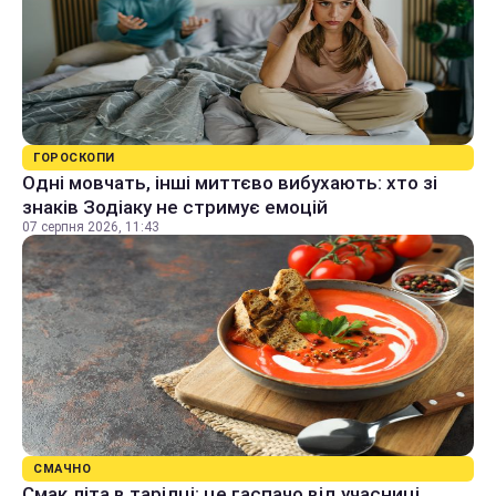
ГОРОСКОПИ
Одні мовчать, інші миттєво вибухають: хто зі
знаків Зодіаку не стримує емоцій
07 серпня 2026, 11:43
СМАЧНО
Смак літа в тарілці: це гаспачо від учасниці