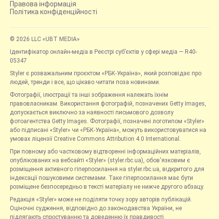
Правова інформація
Політика конфіденційності
© 2026 LLC «UBT MEDIA»
Ідентифікатор онлайн-медіа в Реєстрі суб’єктів у сфері медіа — R40-
05347
Styler є розважальним проєктом «РБК-Україна», який розповідає про
людей, тренди і все, що цікаво читати поза новинами.
Фотографії, ілюстрації та інші зображення належать їхнім
правовласникам. Використання фотографій, позначених Getty Images,
допускається виключно за наявності письмового дозволу
фотоагентства Getty Images. Фотографії, позначені логотипом «Styler»
або підписані «Styler» чи «РБК-Україна», можуть використовуватися на
умовах ліцензії Creative Commons Attribution 4.0 International.
При повному або частковому відтворенні інформаційних матеріалів,
опублікованих на вебсайті «Styler» (styler.rbc.ua), обов'язковим є
розміщення активного гіперпосилання на styler.rbc.ua, відкритого для
індексації пошуковими системами. Таке гіперпосилання має бути
розміщене безпосередньо в тексті матеріалу не нижче другого абзацу.
Редакція «Styler» може не поділяти точку зору авторів публікацій.
Оціночні судження, відповідно до законодавства України, не
підлягають спростуванню та доведенню їх правдивості.