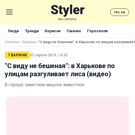
rbc.ua
Люди
Тренди
Корисне
Смачно
Гороскопи
Головна
›
Тварини
›
"С виду не бешеная": в Харькове по улицам разгуливает
ТВАРИНИ
03 серпня 2018, 14:30
"С виду не бешеная": в Харькове по
улицам разгуливает лиса (видео)
В городе заметили хищное животное