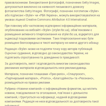
правовласникам. Використання фотографій, позначених Getty Images,
допускається виключно за наявності письмового дозволу
фотоагентства Getty Images. Фотографії, позначені логотипом «Styler»
або підписані «Styler» чи «РБК-Україна», можуть використовуватися на
умовах ліцензії Creative Commons Attribution 4.0 International.
При повному або частковому відтворенні інформаційних матеріалів,
опублікованих на вебсайті «Styler» (styler.rbc.ua), обов'язковим є
розміщення активного гіперпосилання на styler.rbc.ua, відкритого для
індексації пошуковими системами. Таке гіперпосилання має бути
розміщене безпосередньо в тексті матеріалу не нижче другого абзацу.
Редакція «Styler» може не поділяти точку зору авторів публікацій.
Оціночні судження, відповідно до законодавства України, не
підлягають спростуванню та доведенню їх правдивості.
За достовірність, зміст і відповідність вимогам законодавства
рекламних матеріалів відповідальність несе рекламодавець.
Матеріали, позначені плашками «Прес-реліз», «Спецпроєкт»,
«Партнерський матеріал», «Promo», «Благодійність» та «Резонанс»,
розміщуються на правах реклами.
Рубрика «Новини компаній» є інформаційним форматом, що містить
новини, повідомлення та оголошення, пов'язані з діяльністю
компаній, і ґрунтується на інформації, наданій відповідними
компаніями. Редакція не несе відповідальності за достовірність такої
інформації.