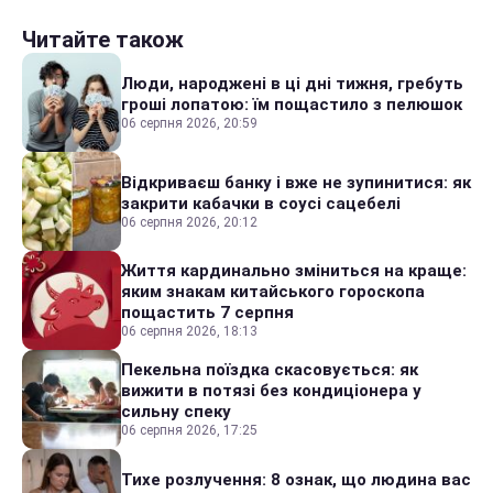
Читайте також
Люди, народжені в ці дні тижня, гребуть
гроші лопатою: їм пощастило з пелюшок
06 серпня 2026, 20:59
Відкриваєш банку і вже не зупинитися: як
закрити кабачки в соусі сацебелі
06 серпня 2026, 20:12
Життя кардинально зміниться на краще:
яким знакам китайського гороскопа
пощастить 7 серпня
06 серпня 2026, 18:13
Пекельна поїздка скасовується: як
вижити в потязі без кондиціонера у
сильну спеку
06 серпня 2026, 17:25
Тихе розлучення: 8 ознак, що людина вас