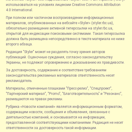
использоваться на условиях лицензии Creative Commons Attribution
4.0 International.
При полном или частичном воспроизведении информационных
материалов, опубликованных на вебсайте «Styler» (styler.rbc.ua),
обязательно размещение активной гиперссылки на styler.rbc.ua,
открытой для индексации поисковыми системами. Такая гиперссылка
должна быть размещена непосредственно в тексте материала не ниже
второго абзаца.
Редакция "Styler" может не разделять точку зрения авторов
публикаций. Оценочные суждения, согласно законодательству
Украины, не подлежат опровержению и доказыванию их правдивости.
За достоверность, содержание и соответствие требованиям
законодательства рекламных материалов ответственность несет
рекламодатель.
Материалы, отмеченные плашками "Пресс-релиз", "Спецпроект",
"Партнерский материал", "Promo", "Благотворительность" и "Резонанс",
размещаются на правах рекламы.
Рубрика «Новости компаний» является информационным форматом,
содержащим новости, сообщения и объявления, связанные с
деятельностью компаний, и основывается на информации,
предоставленной соответствующими компаниями. Редакция не несет
ответственности за достоверность такой информации.