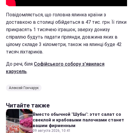
Повідомляється, що головна ялинка країни з
доставкою в столиці обійдеться в 47 тис. грн. Її гілки
прикрасять 1 тисячею іграшок, зверху донизу
спіраллю будуть падати гірлянди, довжина яких в
цілому складе 3 кілометри, також на ялинці буде 42
тисяч ліхтариків.
До речі, біля
Софійського собору з'явилася
карусель
.
Алексей Гончарук
Читайте также
Вместо обычной "Шубы": этот салат со
свеклой и крабовыми палочками станет
вашим фирменным
09 августа 2026, 10:41