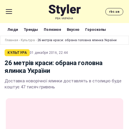
rbc.ua
Люди
Тренды
Полезное
Вкусно
Гороскопы
Главная
›
Культура
›
26 метрів краси: обрана головна ялинка України
КУЛЬТУРА
01 декабря 2016, 22:44
26 метрів краси: обрана головна
ялинка України
Доставка новорічної ялинки доставлять в столицю буде
коштує 47 тисяч гривень