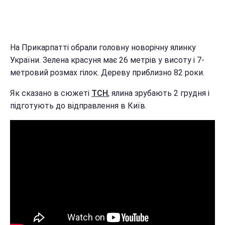
На Прикарпатті обрали головну новорічну ялинку
України. Зелена красуня має 26 метрів у висоту і 7-
метровий розмах гілок. Дереву приблизно 82 роки.
Як сказано в сюжеті
ТСН
, ялина зрубають 2 грудня і
підготують до відправлення в Київ.