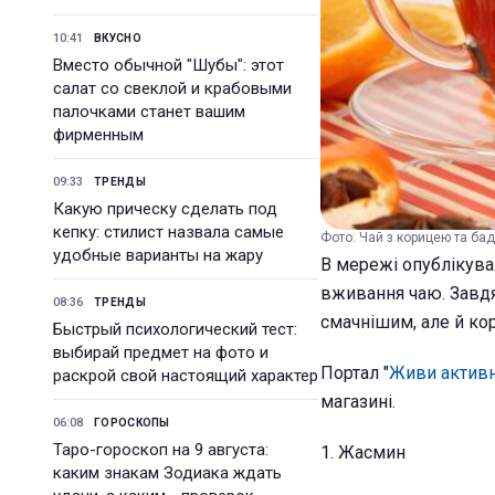
10:41
ВКУСНО
Вместо обычной "Шубы": этот
салат со свеклой и крабовыми
палочками станет вашим
фирменным
09:33
ТРЕНДЫ
Какую прическу сделать под
кепку: стилист назвала самые
Фото: Чай з корицею та бадь
удобные варианты на жару
В мережі опублікува
вживання чаю. Завдя
08:36
ТРЕНДЫ
смачнішим, але й ко
Быстрый психологический тест:
выбирай предмет на фото и
Портал "
Живи актив
раскрой свой настоящий характер
магазині.
06:08
ГОРОСКОПЫ
Таро-гороскоп на 9 августа:
1. Жасмин
каким знакам Зодиака ждать