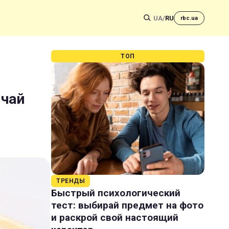
UA
/
RU
rbc.ua
ТОП
 чай
ТРЕНДЫ
Быстрый психологический
тест: выбирай предмет на фото
и раскрой свой настоящий