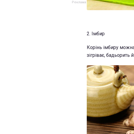
2. Імбир
Корінь імбиру можна 
зігріває, бадьорить 