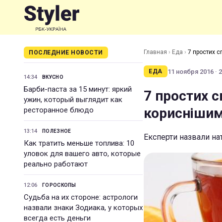
Главная
›
Еда
›
7 простих с
ПОСЛЕДНИЕ НОВОСТИ
11 ноября 2016 · 2
ЕДА
14:34
ВКУСНО
Барби-паста за 15 минут: яркий
7 простих с
ужин, который выглядит как
корисніши
ресторанное блюдо
13:14
ПОЛЕЗНОЕ
Експерти назвали на
Как тратить меньше топлива: 10
уловок для вашего авто, которые
реально работают
12:06
ГОРОСКОПЫ
Судьба на их стороне: астрологи
назвали знаки Зодиака, у которых
всегда есть деньги