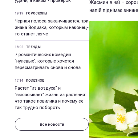
удачи, а каким - проверок
Жасмин в чаї – хоро
напій піднімає зниже
19:19
ГОРОСКОПЫ
Черная полоса заканчивается: три
знака Зодиака, которым наконец-
то станет легче
18:02
ТРЕНДЫ
7 романтических комедий
"нулевых", которые хочется
пересматривать снова и снова
17:14
ПОЛЕЗНОЕ
Растет "из воздуха" и
"высасывает" жизнь из растений:
что такое повилика и почему ее
так трудно побороть
Все новости