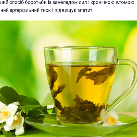
ший спосіб боротьби із занепадом сил і хронічною втомою.
ний артеріальний тиск і підвищує апетит.