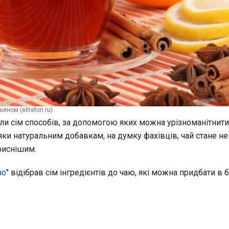
яном (elitefon.ru)
ли сім способів, за допомогою яких можна урізноманітнит
ки натуральним добавкам, на думку фахівців, чай стане не
риснішим.
но
" відібрав сім інгредієнтів до чаю, які можна придбати в