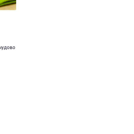
 чудово