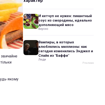
характер
И кетчуп не нужен: пикантный
соус из смородины, идеально
дополняющий мясо
Вкусно
Вампиры, в которых
влюблялись миллионы: как
сегодня изменились Энджел и
Спайк из "Баффи"
и звичайне
Люди
 тільки
 будь-якому